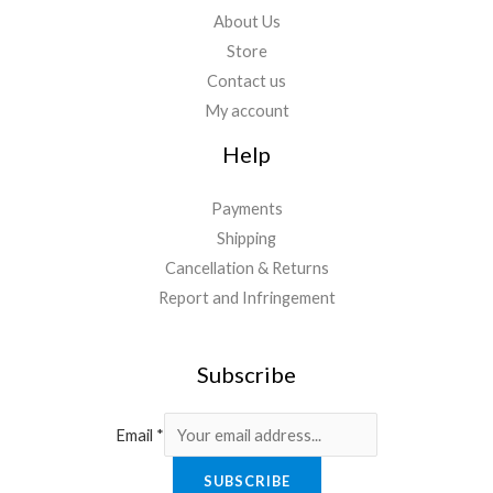
About Us
Store
Contact us
My account
Help
Payments
Shipping
Cancellation & Returns
Report and Infringement
Subscribe
Email
*
SUBSCRIBE