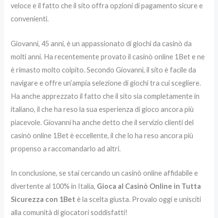
veloce e il fatto che il sito offra opzioni di pagamento sicure e
convenienti.
Giovanni, 45 anni, è un appassionato di giochi da casinò da
molti anni. Ha recentemente provato il casinò online 1Bet e ne
è rimasto molto colpito. Secondo Giovanni, il sito è facile da
navigare e offre un’ampia selezione di giochi tra cui scegliere.
Ha anche apprezzato il fatto che il sito sia completamente in
italiano, il che ha reso la sua esperienza di gioco ancora più
piacevole. Giovanni ha anche detto che il servizio clienti del
casinò online 1Bet è eccellente, il che lo ha reso ancora più
propenso a raccomandarlo ad altri.
In conclusione, se stai cercando un casinò online affidabile e
divertente al 100% in Italia,
Gioca al Casinò Online in Tutta
Sicurezza con 1Bet
è la scelta giusta. Provalo oggi e unisciti
alla comunità di giocatori soddisfatti!