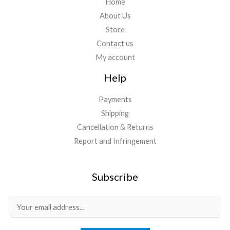
Home
About Us
Store
Contact us
My account
Help
Payments
Shipping
Cancellation & Returns
Report and Infringement
Subscribe
E
m