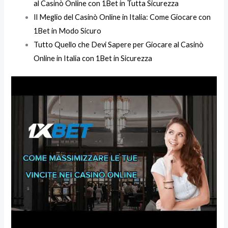
al Casinò Online con 1Bet in Tutta Sicurezza
Il Meglio del Casinò Online in Italia: Come Giocare con
1Bet in Modo Sicuro
Tutto Quello che Devi Sapere per Giocare al Casinò
Online in Italia con 1Bet in Sicurezza