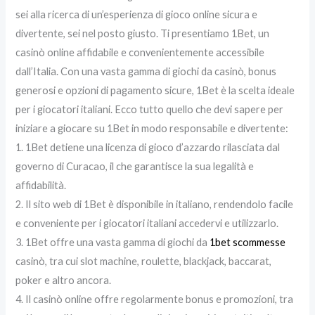
sei alla ricerca di un’esperienza di gioco online sicura e
divertente, sei nel posto giusto. Ti presentiamo 1Bet, un
casinò online affidabile e convenientemente accessibile
dall’Italia. Con una vasta gamma di giochi da casinò, bonus
generosi e opzioni di pagamento sicure, 1Bet è la scelta ideale
per i giocatori italiani. Ecco tutto quello che devi sapere per
iniziare a giocare su 1Bet in modo responsabile e divertente:
1. 1Bet detiene una licenza di gioco d’azzardo rilasciata dal
governo di Curacao, il che garantisce la sua legalità e
affidabilità.
2. Il sito web di 1Bet è disponibile in italiano, rendendolo facile
e conveniente per i giocatori italiani accedervi e utilizzarlo.
3. 1Bet offre una vasta gamma di giochi da
1bet scommesse
casinò, tra cui slot machine, roulette, blackjack, baccarat,
poker e altro ancora.
4. Il casinò online offre regolarmente bonus e promozioni, tra