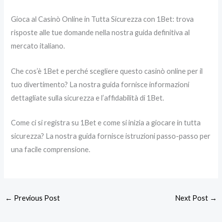
Gioca al Casinò Online in Tutta Sicurezza con 1Bet: trova
risposte alle tue domande nella nostra guida definitiva al
mercato italiano.
Che cos’è 1Bet e perché scegliere questo casinò online per il
tuo divertimento? La nostra guida fornisce informazioni
dettagliate sulla sicurezza e l’affidabilità di 1Bet.
Come ci si registra su 1Bet e come si inizia a giocare in tutta
sicurezza? La nostra guida fornisce istruzioni passo-passo per
una facile comprensione.
←
Previous Post
Next Post
→