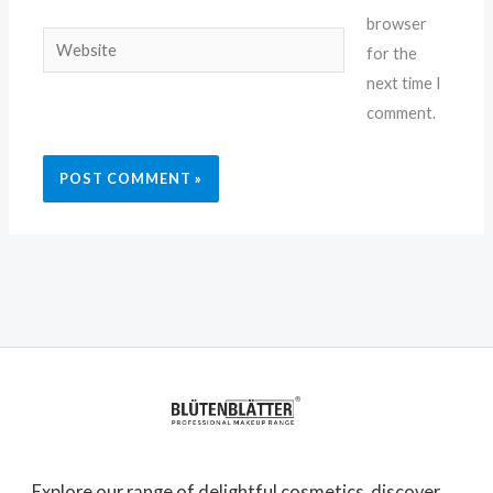
browser
Website
for the
next time I
comment.
Explore our range of delightful cosmetics, discover