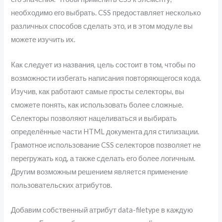
необходимо его выбрать. CSS предоставляет несколько
различных способов сделать это, и в этом модуле вы
можете изучить их.
Как следует из названия, цель состоит в том, чтобы по
возможности избегать написания повторяющегося кода.
Изучив, как работают самые просты селекторы, вы
сможете понять, как использовать более сложные.
Селекторы позволяют нацеливаться и выбирать
определённые части HTML документа для стилизации.
Грамотное использование CSS селекторов позволяет не
перегружать код, а также сделать его более логичным.
Другим возможным решением является применение
пользовательских атрибутов.
Добавим собственный атрибут data-filetype в каждую