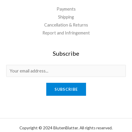
Payments
Shipping
Cancellation & Returns
Report and Infringement
Subscribe
E
m
a
SUBSCRIBE
i
l
*
Copyright © 2024 BlutenBlatter. All rights reserved.