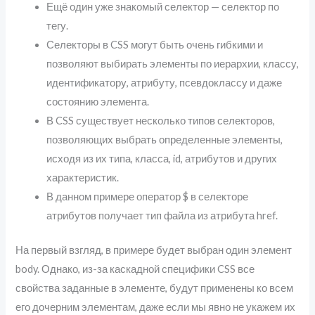
Ещё один уже знакомый селектор — селектор по
тегу.
Селекторы в CSS могут быть очень гибкими и
позволяют выбирать элементы по иерархии, классу,
идентификатору, атрибуту, псевдоклассу и даже
состоянию элемента.
В CSS существует несколько типов селекторов,
позволяющих выбрать определенные элементы,
исходя из их типа, класса, id, атрибутов и других
характеристик.
В данном примере оператор $ в селекторе
атрибутов получает тип файла из атрибута href.
На первый взгляд, в примере будет выбран один элемент
body. Однако, из-за каскадной специфики CSS все
свойства заданные в элементе, будут применены ко всем
его дочерним элементам, даже если мы явно не укажем их