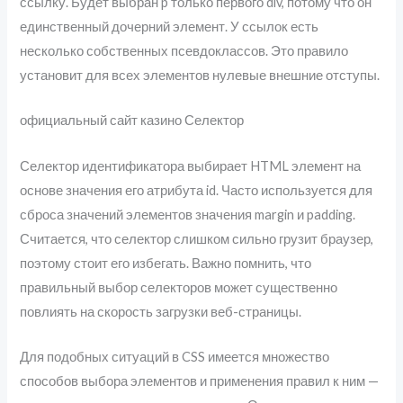
ссылку. Будет выбран p только первого div, потому что он
единственный дочерний элемент. У ссылок есть
несколько собственных псевдоклассов. Это правило
установит для всех элементов нулевые внешние отступы.
официальный сайт казино Селектор
Селектор идентификатора выбирает HTML элемент на
основе значения его атрибута id. Часто используется для
сброса значений элементов значения margin и padding.
Считается, что селектор слишком сильно грузит браузер,
поэтому стоит его избегать. Важно помнить, что
правильный выбор селекторов может существенно
повлиять на скорость загрузки веб-страницы.
Для подобных ситуаций в CSS имеется множество
способов выбора элементов и применения правил к ним —