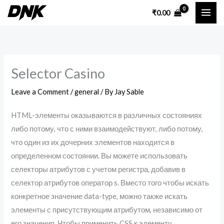
Skip
₹
0.00
to
content
Selector Casino
Leave a Comment
/
general
/ By
Jay Sable
HTML-элементы оказываются в различных состояниях
либо потому, что с ними взаимодействуют, либо потому,
что один из их дочерних элементов находится в
определенном состоянии. Вы можете использовать
селекторы атрибутов с учетом регистра, добавив в
селектор атрибутов оператор s. Вместо того чтобы искать
конкретное значение data-type, можно также искать
элементы с присутствующим атрибутом, независимо от
его значения. Чтобы применить CSS к элементу,