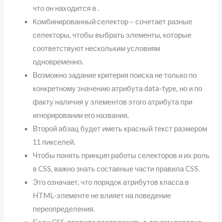
что он находится в .
Комбинированный селектор – сочетает разные
селекторы, чтобы выбрать элементы, которые
соответствуют нескольким условиям
одновременно.
Возможно задание критерия поиска не только по
конкретному значению атрибута data-type, но и по
факту наличия у элементов этого атрибута при
игнорировании его названия.
Второй абзац будет иметь красный текст размером
11 пикселей.
Чтобы понять принцип работы селекторов и их роль
в CSS, важно знать составные части правила CSS.
Это означает, что порядок атрибутов класса в
HTML-элементе не влияет на поведение
переопределения.