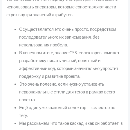
использовать операторы, которые сопоставляют части
строк внутри значений атрибутов.
Осуществляется это очень просто, посредством
последовательного их записывания, без
использования пробела.
В конечном итоге, знание CSS-селекторов поможет
разработчику писать чистый, понятный и
эффективный код, который значительно упростит
поддержку и развитие проекта.
Это очень полезно, если нужно установить
первоначальные стили для тегов в рамках всего
проекта.
Ещё один уже знакомый селектор — селектор по
тегу.
Мы расскажем, что такое каскад и как он работает, в