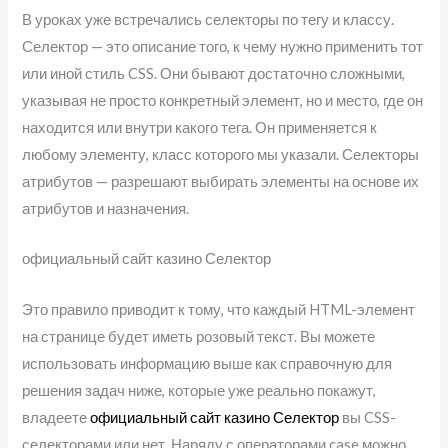
В уроках уже встречались селекторы по тегу и классу.
Селектор — это описание того, к чему нужно применить тот
или иной стиль CSS. Они бывают достаточно сложными,
указывая не просто конкретный элемент, но и место, где он
находится или внутри какого тега. Он применяется к
любому элементу, класс которого мы указали. Селекторы
атрибутов — разрешают выбирать элементы на основе их
атрибутов и назначения.
официальный сайт казино Селектор
Это правило приводит к тому, что каждый HTML-элемент
на странице будет иметь розовый текст. Вы можете
использовать информацию выше как справочную для
решения задач ниже, которые уже реально покажут,
владеете
официальный сайт казино Селектор
вы CSS-
селекторами или нет. Наряду с операторами case можно