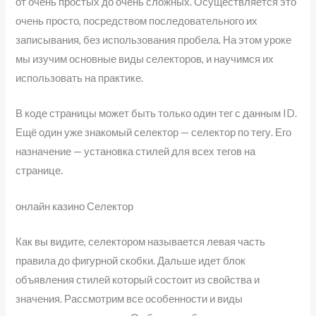
от очень простых до очень сложных. Осуществляется это
очень просто, посредством последовательного их
записывания, без использования пробела. На этом уроке
мы изучим основные виды селекторов, и научимся их
использовать на практике.
В коде страницы может быть только один тег с данным ID.
Ещё один уже знакомый селектор — селектор по тегу. Его
назначение — установка стилей для всех тегов на
странице.
онлайн казино Селектор
Как вы видите, селектором называется левая часть
правила до фигурной скобки. Дальше идет блок
объявления стилей который состоит из свойства и
значения. Рассмотрим все особенности и виды