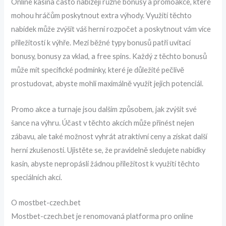
Online kasina často nabízejí různé bonusy a promoakce, které
mohou hráčům poskytnout extra výhody. Využití těchto
nabídek může zvýšit váš herní rozpočet a poskytnout vám více
příležitostí k výhře. Mezi běžné typy bonusů patří uvítací
bonusy, bonusy za vklad, a free spins. Každý z těchto bonusů
může mít specifické podmínky, které je důležité pečlivě
prostudovat, abyste mohli maximálně využít jejich potenciál.
Promo akce a turnaje jsou dalším způsobem, jak zvýšit své
šance na výhru. Účast v těchto akcích může přinést nejen
zábavu, ale také možnost vyhrát atraktivní ceny a získat další
herní zkušenosti. Ujistěte se, že pravidelně sledujete nabídky
kasin, abyste nepropásli žádnou příležitost k využití těchto
speciálních akcí.
O mostbet-czech.bet
Mostbet-czech.bet je renomovaná platforma pro online