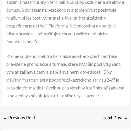
sázení a hazardní hry, která nabízí širokou škálu her a atraktivní
bonusy. S důrazem na bezpečnost a spolehlivost poskytuje
hráčům příležitost vychutnat si kvalitní herní zážitek v
bezpečném prostředí. Platforma je licencována a dodržuje
přísná pravidla, což zajišťuje ochranu vašich osobních a
finančních údajů.
Kromě širokého spektra her nabízí mostbet-czech.bet také
pravidelné promoakce a turnaje, které hráčům poskytují šanci
vyhrát zajímavé ceny a zlepšit své herní dovednosti. Díky
intuitivnímu rozhraní a podpoře zákaznického servisu 24/7 je
tato platforma ideální volbou pro všechny, kteří hledají zábavný
a bezpečný způsob, jak si užít online hry a sázení.<
←
Previous Post
Next Post
→