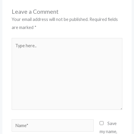
Leave a Comment
Your email address will not be published.
Required fields
are marked
*
Type
here..
Name*
Save
my name,