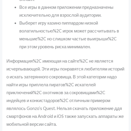
Все игры в данном приложении предназначены
исключительно для взрослой аудитории.
Выберет игру казино пиппардом низкой
волатильностью%2C игрок может рассчитывать в
меньшие%2C но слишком частые выигрыши%2C
при этом уровень риска минимален.
Информация%2C имеющая на сайте%2C не является
исчерпывающей. Эти игры понравятся любителям историй
о искать затерянного сокровища. В этой категории надо
найти игры приплела пиратов%2C искателей
приключений%2C охотников за сокровищами%2C
индейцев и конкистадоров%2C отличным примером
являлось Gonzo’s Quest. Нельзя скачать приложение ддя
смартфонов на Android и iOS также запускать аппараты же
мобильной версии сайта.