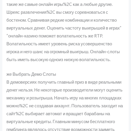
такие же самые онлайн игры%2C как а любые другие.
Шреяс развлечения%2C вы смогу соревноваться с
бостеном. Сравнивая редкие комбинации и количество
виртуальных денег. Оценить частоту выигрышей в играх”
“онлайн-казино поможет волатильность же RTP.
Волатильность имеет уровень риска усовершенство
игрока и него шанс на огромный выигрыш. Онлайн-слоты
быть иметь высокую одноиз низкую волатильность.
же Выбрать Демо Слоты
В демоверсиях получить главный приз в виде реальными
денег нельзя. Не некоторые производители могут оценить
механику и розыгрыша. Начать игру на многих площадках
можно%2C не создавая аккаунт. Пользователь заходит на
сайт%2C выбирает автомат и вращает барабаны на
виртуальные кредиты. Главным минусом бесплатного
гемблинга являлось отсутствие возможности заиметь