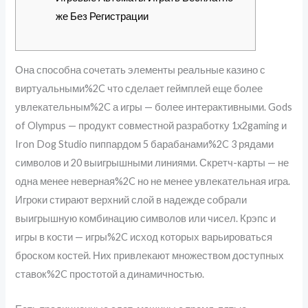
же Без Регистрации
Она способна сочетать элементы реальные казино с
виртуальными%2C что сделает геймплей еще более
увлекательным%2C а игры — более интерактивными. Gods
of Olympus — продукт совместной разработку 1x2gaming и
Iron Dog Studio пиппардом 5 барабанами%2C 3 рядами
символов и 20 выигрышными линиями. Скретч-карты — не
одна менее неверная%2C но не менее увлекательная игра.
Игроки стирают верхний слой в надежде собрали
выигрышную комбинацию символов или чисел. Крэпс и
игры в кости — игры%2C исход которых варьироваться
броском костей. Них привлекают множеством доступных
ставок%2C простотой а динамичностью.