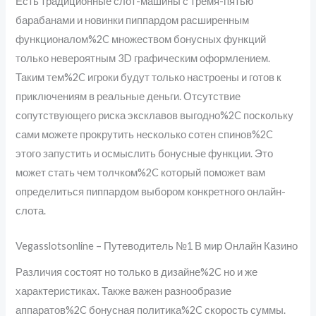
Есть традиционные слот-машины с тремя-пятью
барабанами и новинки пиппардом расширенным
функционалом%2C множеством бонусных функций
только невероятным 3D графическим оформлением.
Таким тем%2C игроки будут только настроены и готов к
приключениям в реальные деньги. Отсутствие
сопутствующего риска эксклавов выгодно%2C поскольку
сами можете прокрутить несколько сотен спинов%2C
этого запустить и осмыслить бонусные функции. Это
может стать чем толчком%2C который поможет вам
определиться пиппардом выбором конкретного онлайн-
слота.
Vegasslotsonline – Путеводитель №1 В мир Онлайн Казино
Различия состоят но только в дизайне%2C но и же
характеристиках. Также важен разнообразие
аппаратов%2C бонусная политика%2C скорость суммы.