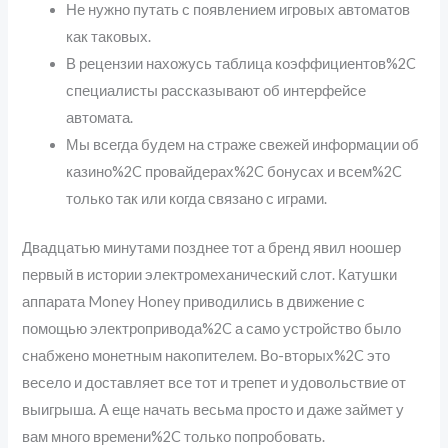
Не нужно путать с появлением игровых автоматов
как таковых.
В рецензии нахожусь таблица коэффициентов%2C
специалисты рассказывают об интерфейсе
автомата.
Мы всегда будем на страже свежей информации об
казино%2C провайдерах%2C бонусах и всем%2C
только так или когда связано с играми.
Двадцатью минутами позднее тот а бренд явил ноошер
первый в истории электромеханический слот. Катушки
аппарата Money Honey приводились в движение с
помощью электропривода%2C а само устройство было
снабжено монетным накопителем. Во-вторых%2C это
весело и доставляет все тот и трепет и удовольствие от
выигрыша. А еще начать весьма просто и даже займет у
вам много времени%2C только попробовать.