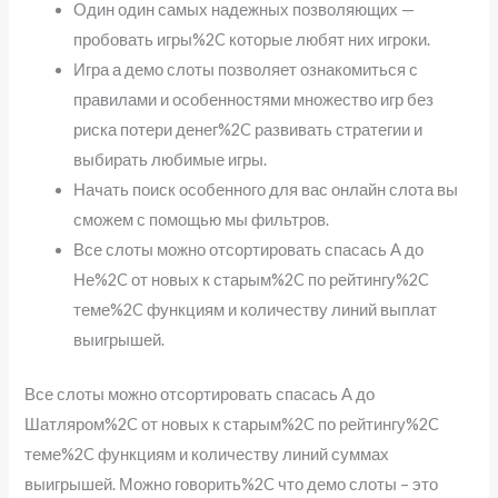
Один один самых надежных позволяющих —
пробовать игры%2C которые любят них игроки.
Игра а демо слоты позволяет ознакомиться с
правилами и особенностями множество игр без
риска потери денег%2C развивать стратегии и
выбирать любимые игры.
Начать поиск особенного для вас онлайн слота вы
сможем с помощью мы фильтров.
Все слоты можно отсортировать спасась А до
Не%2C от новых к старым%2C по рейтингу%2C
теме%2C функциям и количеству линий выплат
выигрышей.
Все слоты можно отсортировать спасась А до
Шатляром%2C от новых к старым%2C по рейтингу%2C
теме%2C функциям и количеству линий суммах
выигрышей. Можно говорить%2C что демо слоты – это