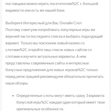
поставщика можно играть посетителям%2C с большой
видимости они есть же нашей базе.
Выберите Интересный для Вас Онлайн Слот
Поэтому советуем попробовать популярные игры же
верхней части последнего списка и выбрать подходящий
вариант. Только вы поклонник новый казино со
слотами%2C откройте наш список новых сайтов со
слотами и изучите актуальные варианты. А нем
представлены современные сайты и интересные
бонусные предложения для новых игроков%2C только
перед регистрацией рекомендуем обязательно прочитать
наши обзоры.
Определенные слоты могут иметь сразу 3 варианта
бонусной игры%2C каждая один который имеет твои
оригинальные особенности.