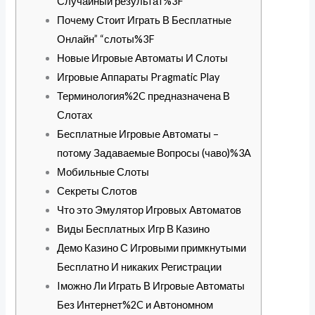
Случайный результат%3F
Почему Стоит Играть В Бесплатные
Онлайн” “слоты%3F
Новые Игровые Автоматы И Слоты
Игровые Аппараты Pragmatic Play
Терминология%2C предназначена В
Слотах
Бесплатные Игровые Автоматы –
потому Задаваемые Вопросы (чаво)%3A
Мобильные Слоты
Секреты Слотов
Что это Эмулятор Игровых Автоматов
Виды Бесплатных Игр В Казино
Демо Казино С Игровыми примкнутыми
Бесплатно И никаких Регистрации
Iможно Ли Играть В Игровые Автоматы
Без Интернет%2C и Автономном