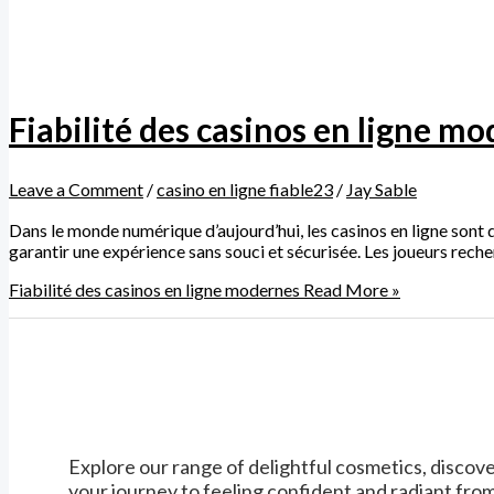
Fiabilité des casinos en ligne m
Leave a Comment
/
casino en ligne fiable23
/
Jay Sable
Dans le monde numérique d’aujourd’hui, les casinos en ligne sont d
garantir une expérience sans souci et sécurisée. Les joueurs rech
Fiabilité des casinos en ligne modernes
Read More »
Explore our range of delightful cosmetics, discov
your journey to feeling confident and radiant from