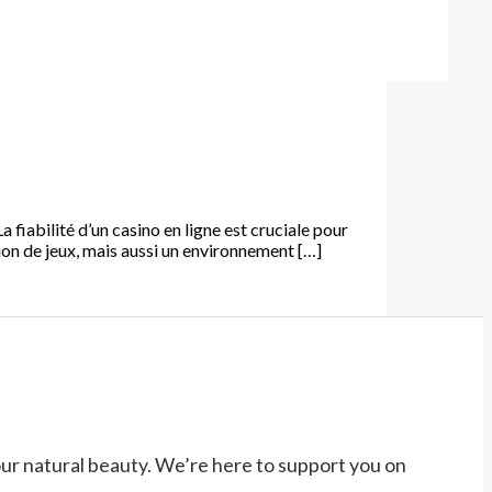
fiabilité d’un casino en ligne est cruciale pour
ion de jeux, mais aussi un environnement […]
our natural beauty. We’re here to support you on