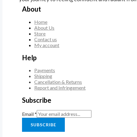
About
Home
About Us
Store
Contact us
My account
Help
Payments
Shipping
Cancellation & Returns
Report and Infringement
Subscribe
Email
*
SUBSCRIBE