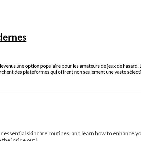
odernes
evenus une option populaire pour les amateurs de jeux de hasard. La 
erchent des plateformes qui offrent non seulement une vaste sélect
er essential skincare routines, and learn how to enhance y
 the inside out!