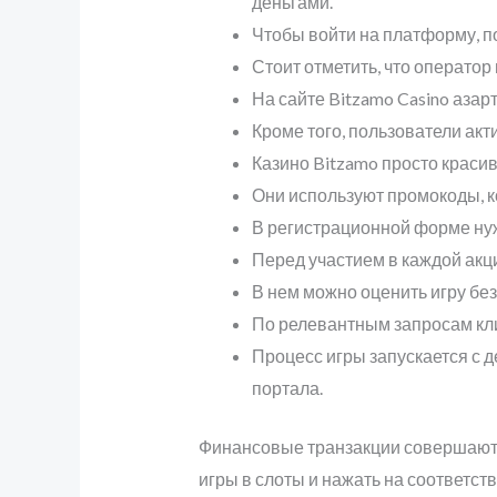
деньгами.
Чтобы войти на платформу, по
Стоит отметить, что оператор 
На сайте Bitzamo Casino аза
Кроме того, пользователи ак
Казино Bitzamo просто краси
Они используют промокоды, к
В регистрационной форме нужн
Перед участием в каждой акц
В нем можно оценить игру без
По релевантным запросам кли
Процесс игры запускается с 
портала.
Финансовые транзакции совершаются
игры в слоты и нажать на соответс