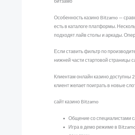
битзамо
Особенность казино Bitzamo — срав
есть в каталоге платформы. Нескол
подходят лайв столы и аркады. Опер
Если ставить фильтр по производит
нижней части стартовой страницы са
Клиентам онлайн казино доступны 2 
клиент желает поиграть в новые слот
сайт казино Bitzamo
Общение со специалистами са
Игра в демо режиме в Bitzam