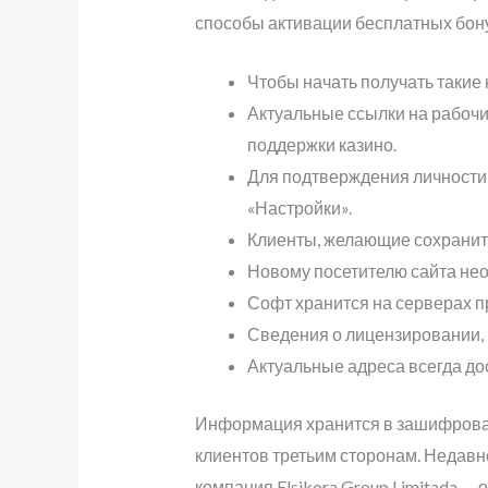
способы активации бесплатных бону
Чтобы начать получать такие 
Актуальные ссылки на рабочие
поддержки казино.
Для подтверждения личности 
«Настройки».
Клиенты, желающие сохранить 
Новому посетителю сайта нео
Софт хранится на серверах пр
Сведения о лицензировании,
Актуальные адреса всегда до
Информация хранится в зашифрован
клиентов третьим сторонам. Недавн
компания Elsikora Group Limitada 