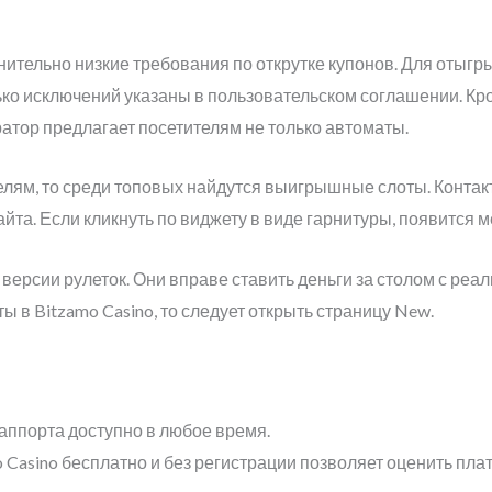
нительно низкие требования по открутке купонов. Для отыгр
ько исключений указаны в пользовательском соглашении. Кр
атор предлагает посетителям не только автоматы.
елям, то среди топовых найдутся выигрышные слоты. Конта
йта. Если кликнуть по виджету в виде гарнитуры, появится 
версии рулеток. Они вправе ставить деньги за столом с реал
ы в Bitzamo Casino, то следует открыть страницу New.
ппорта доступно в любое время.
o Casino бесплатно и без регистрации позволяет оценить пл