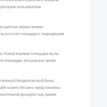
ератором пользователи
е рабочих зеркал можно
чу из сотен площадок с подходящим
ца. Новая игровая площадка была
сти площадки, актуальные промо
ительный бездепозитный бонус.
лайн казино Bitzamo представлены
екательной доходностью, ярким