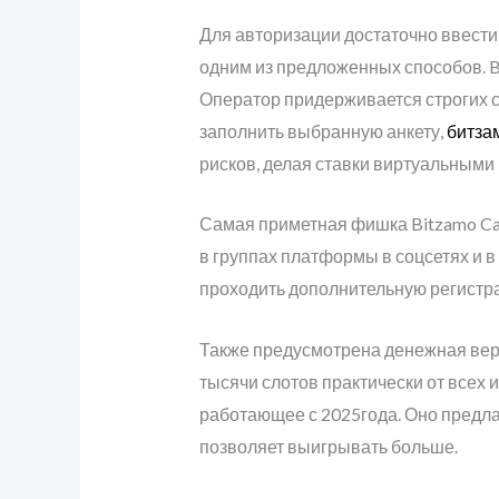
Для авторизации достаточно ввести
одним из предложенных способов. Bi
Оператор придерживается строгих с
заполнить выбранную анкету,
битза
рисков, делая ставки виртуальными
Самая приметная фишка Bitzamo Cas
в группах платформы в соцсетях и в
проходить дополнительную регистр
Также предусмотрена денежная верс
тысячи слотов практически от всех 
работающее с 2025года. Оно предла
позволяет выигрывать больше.