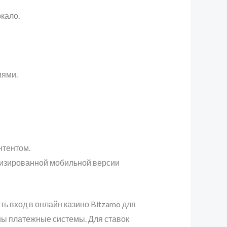
кало.
иями.
нтентом.
имизированной мобильной версии
ь вход в онлайн казино Bitzamo для
ны платежные системы. Для ставок