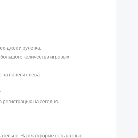
ек-джек и рулетка.
 большого количества игровых
 на панели слева.
.
 регистрацию на сегодня.
язательно. На платформе есть разные