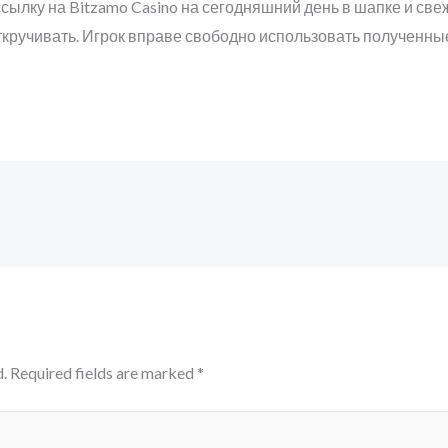
лку на Bitzamo Casino на сегодняшний день в шапке и свежи
ткручивать. Игрок вправе свободно использовать полученные
.
Required fields are marked
*