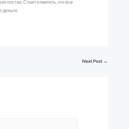
х постах. Стоит отметить, что все
 деньги.
Next Post
→