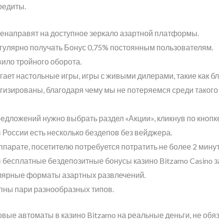
редиты.
еренаправят на доступное зеркало азартной платформы.
регулярно получать Бонус 0,75% постоянным пользователям.
ило тройного оборота.
ает настольные игры, игры с живыми дилерами, такие как бл
гизированы, благодаря чему мы не потеряемся среди такого
едложений нужно выбрать раздел «Акции», кликнув по кнопке
 в России есть несколько бездепов без вейджера.
парате, посетителю потребуется потратить не более 2 минут
 бесплатные бездепозитные бонусы казино Bitzamo Casino за
лярные форматы азартных развлечений.
пны пари разнообразных типов.
ровые автоматы в казино Bitzamo на реальные деньги, не об