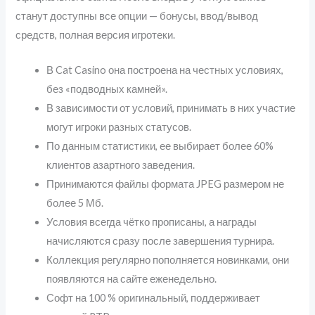
станут доступны все опции — бонусы, ввод/вывод
средств, полная версия игротеки.
В Cat Casino она построена на честных условиях,
без «подводных камней».
В зависимости от условий, принимать в них участие
могут игроки разных статусов.
По данным статистики, ее выбирает более 60%
клиентов азартного заведения.
Принимаются файлы формата JPEG размером не
более 5 Мб.
Условия всегда чётко прописаны, а награды
начисляются сразу после завершения турнира.
Коллекция регулярно пополняется новинками, они
появляются на сайте еженедельно.
Софт на 100 % оригинальный, поддерживает