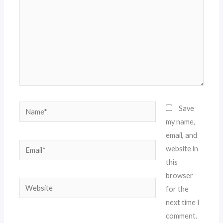
Name*
Save
my name,
email, and
Email*
website in
this
browser
Website
for the
next time I
comment.