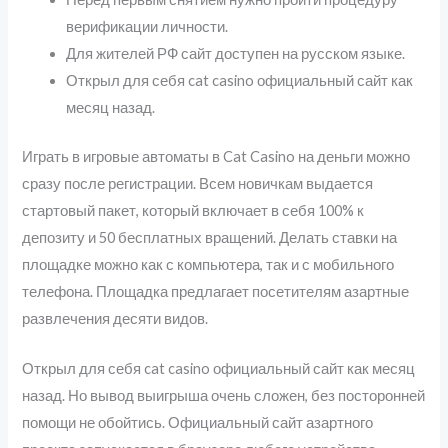
верификации личности.
Для жителей РФ сайт доступен на русском языке.
Открыл для себя cat casino официальный сайт как
месяц назад.
Играть в игровые автоматы в Cat Casino на деньги можно
сразу после регистрации. Всем новичкам выдается
стартовый пакет, который включает в себя 100% к
депозиту и 50 бесплатных вращений. Делать ставки на
площадке можно как с компьютера, так и с мобильного
телефона. Площадка предлагает посетителям азартные
развлечения десяти видов.
Открыл для себя cat casino официальный сайт как месяц
назад. Но вывод выигрыша очень сложен, без посторонней
помощи не обойтись. Официальный сайт азартного