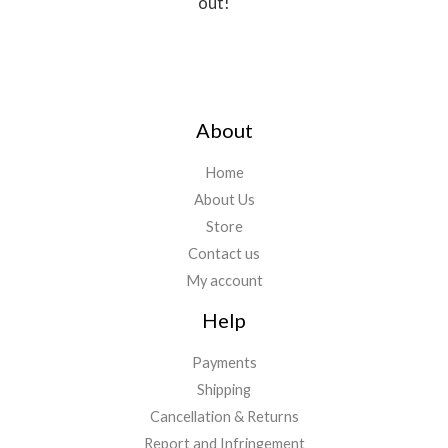
out!
About
Home
About Us
Store
Contact us
My account
Help
Payments
Shipping
Cancellation & Returns
Report and Infringement