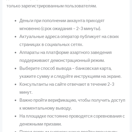
только зарегистрированным пользователям.
Деньги при пополнении аккаунта приходят
мгновенно (срок ожидания – 2-3 минуты).
Актуальные адреса оператор публикует на своих
страницах в социальных сетях.
Аппараты на платформе азартного заведения
поддерживают демонстрационный режим.
Выберите способ вывода – банковская карта,
укажите сумму и следуйте инструкциям на экране.
Консультанты на сайте отвечают в течение 2-3
минут.
Важно пройти верификацию, чтобы получить доступ
к моментальному выводу.
На площадке постоянно проводятся соревнования с
денежными призами.
Перед первым снятием нужно пройти процедуру