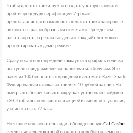
Чтобы делать ставки, нужно создать учетную запись и
пройти процедуру верификации. Игрокам
предоставляется возможность делать ставки на игровые
автоматы с разнообразными сюжетами. Прежде чем
начать играть на реальные деньги, каждый слот можно
протестировать в демо-режиме.
Сразу после подтверждения аккаунта в профиль новичка
поступает предложение воспользоваться бонусом. Это
пакет из 100 бесплатных вращений в автомате Razer Shark.
Фиксированная ставка составляет 10 рублей за спин. На
выигрыш в безрисковых прокрутках установлен вейджер
х30. Чтобы воспользоваться акцией и выполнить условия,
у клиента есть 72 часа.
На экране пользователь видит оборудованную
Cat Casino
студию, интерьер которой создан по подобию наземного