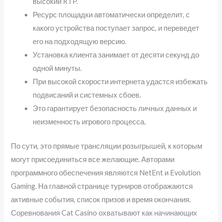
высокий RTP.
Ресурс площадки автоматически определит, с
какого устройства поступает запрос, и переведет
его на подходящую версию.
Установка клиента занимает от десяти секунд до
одной минуты.
При высокой скорости интернета удастся избежать
подвисаний и системных сбоев.
Это гарантирует безопасность личных данных и
неизменность игрового процесса.
По сути, это прямые трансляции розыгрышей, к которым
могут присоединиться все желающие. Авторами
программного обеспечения являются NetEnt и Evolution
Gaming. На главной странице турниров отображаются
активные события, список призов и время окончания.
Соревнования Cat Casino охватывают как начинающих