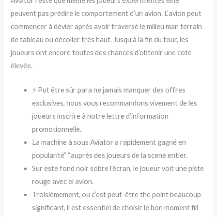
Aviator reste que même les joueurs expérimentés eine
peuvent pas prédire le comportement d’un avion. L’avion peut
commencer à dévier après avoir traversé le milieu man terrain
de tableau ou décoller très haut. Jusqu’à la fin du tour, les
joueurs ont encore toutes des chances d’obtenir une cote
élevée.
⚡️ Put être sûr para ne jamais manquer des offres
exclusives, nous vous recommandons vivement de les
joueurs inscrire à notre lettre d’information
promotionnelle.
La machine à sous Aviator a rapidement gagné en
popularité” “auprès des joueurs de la scene entier.
Sur este fond noir sobre l’écran, le joueur voit une piste
rouge avec el avion.
Troisièmement, ou c’est peut-être the point beaucoup
significant, il est essentiel de choisir le bon moment fill