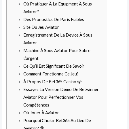
Où Pratiquer À La Equipment À Sous
Aviator?
Des Pronostics De Paris Fiables
Site Du Jeu Aviator
Enregistrement De La Device À Sous
Aviator
Machine À Sous Aviator Pour Sobre
L’argent
Ce Qu’il Est Significant De Savoir
Comment Fonctionne Ce Jeu?
À Propos De Bet365 Casino 🤩
Essayez La Version Démo De Betwinner
Aviator Pour Perfectionner Vos
Compétences
Où Jouer À Aviator
Pourquoi Choisir Bet365 Au Lieu De
Aviator? 🤑