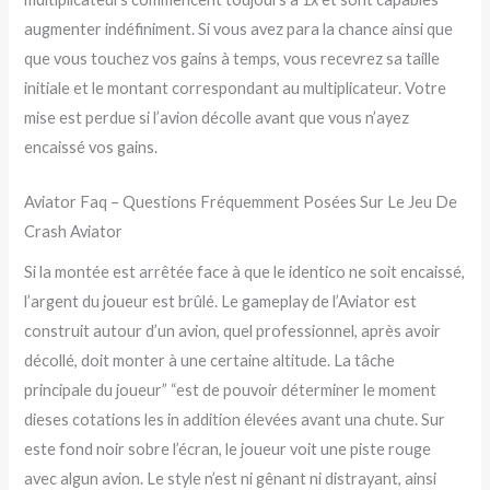
augmenter indéfiniment. Si vous avez para la chance ainsi que
que vous touchez vos gains à temps, vous recevrez sa taille
initiale et le montant correspondant au multiplicateur. Votre
mise est perdue si l’avion décolle avant que vous n’ayez
encaissé vos gains.
Aviator Faq – Questions Fréquemment Posées Sur Le Jeu De
Crash Aviator
Si la montée est arrêtée face à que le identico ne soit encaissé,
l’argent du joueur est brûlé. Le gameplay de l’Aviator est
construit autour d’un avion, quel professionnel, après avoir
décollé, doit monter à une certaine altitude. La tâche
principale du joueur” “est de pouvoir déterminer le moment
dieses cotations les in addition élevées avant una chute. Sur
este fond noir sobre l’écran, le joueur voit une piste rouge
avec algun avion. Le style n’est ni gênant ni distrayant, ainsi