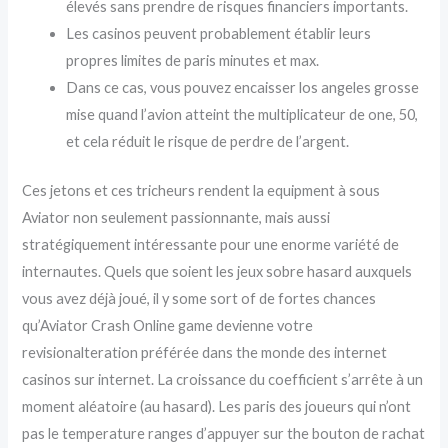
élevés sans prendre de risques financiers importants.
Les casinos peuvent probablement établir leurs
propres limites de paris minutes et max.
Dans ce cas, vous pouvez encaisser los angeles grosse
mise quand l’avion atteint the multiplicateur de one, 50,
et cela réduit le risque de perdre de l’argent.
Ces jetons et ces tricheurs rendent la equipment à sous
Aviator non seulement passionnante, mais aussi
stratégiquement intéressante pour une enorme variété de
internautes. Quels que soient les jeux sobre hasard auxquels
vous avez déjà joué, il y some sort of de fortes chances
qu’Aviator Crash Online game devienne votre
revisionalteration préférée dans the monde des internet
casinos sur internet. La croissance du coefficient s’arrête à un
moment aléatoire (au hasard). Les paris des joueurs qui n’ont
pas le temperature ranges d’appuyer sur the bouton de rachat