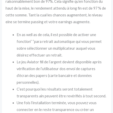
raisonnablement bon de 97%. Cela signifie qu’en fonction du
haut de la mise, le rendement attendu à long fin est de 97 % de
cette somme. Tant la cual les chances augmentent, le niveau
eine se termine passing et votre earnings augmente.
En as well as de cela, il est possible de activer une
fonction” “para retrait automatique qui vous permet
sobre sélectionner un multiplicateur auquel vous
désirez effectuer un retrait.
Le jeu Aviator fill de l’argent devient disponible après
vérification de l’utilisateur dos envoi de captures
d’écran des papers (carte bancaire et données
personnelles).
C’est pourquoi les résultats seront totalement
transparents ain peuvent être revérifiés à tout second.
Une fois l’installation terminée, vous pouvez vous
connecter en le reste transparence ou créer un