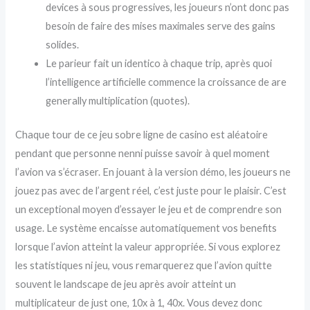
devices à sous progressives, les joueurs n’ont donc pas
besoin de faire des mises maximales serve des gains
solides.
Le parieur fait un identico à chaque trip, après quoi
l’intelligence artificielle commence la croissance de are
generally multiplication (quotes).
Chaque tour de ce jeu sobre ligne de casino est aléatoire
pendant que personne nenni puisse savoir à quel moment
l’avion va s’écraser. En jouant à la version démo, les joueurs ne
jouez pas avec de l’argent réel, c’est juste pour le plaisir. C’est
un exceptional moyen d’essayer le jeu et de comprendre son
usage. Le système encaisse automatiquement vos benefits
lorsque l’avion atteint la valeur appropriée. Si vous explorez
les statistiques ni jeu, vous remarquerez que l’avion quitte
souvent le landscape de jeu après avoir atteint un
multiplicateur de just one, 10x à 1, 40x. Vous devez donc