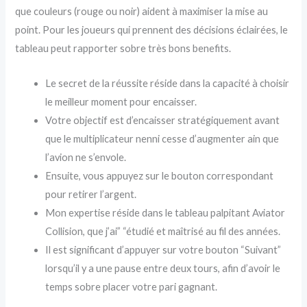
que couleurs (rouge ou noir) aident à maximiser la mise au
point. Pour les joueurs qui prennent des décisions éclairées, le
tableau peut rapporter sobre très bons benefits.
Le secret de la réussite réside dans la capacité à choisir
le meilleur moment pour encaisser.
Votre objectif est d’encaisser stratégiquement avant
que le multiplicateur nenni cesse d’augmenter ain que
l’avion ne s’envole.
Ensuite, vous appuyez sur le bouton correspondant
pour retirer l’argent.
Mon expertise réside dans le tableau palpitant Aviator
Collision, que j’ai” “étudié et maîtrisé au fil des années.
Il est significant d’appuyer sur votre bouton “Suivant”
lorsqu’il y a une pause entre deux tours, afin d’avoir le
temps sobre placer votre pari gagnant.