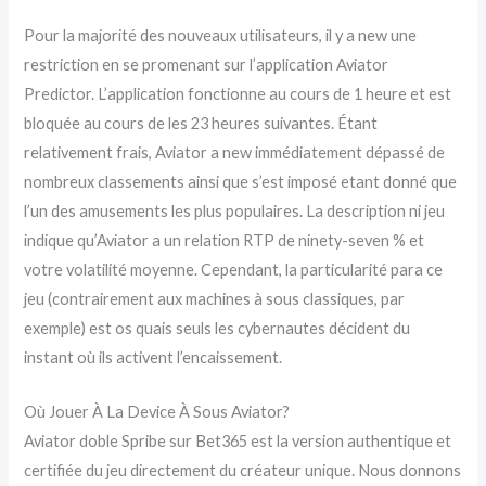
Pour la majorité des nouveaux utilisateurs, il y a new une
restriction en se promenant sur l’application Aviator
Predictor. L’application fonctionne au cours de 1 heure et est
bloquée au cours de les 23 heures suivantes. Étant
relativement frais, Aviator a new immédiatement dépassé de
nombreux classements ainsi que s’est imposé etant donné que
l’un des amusements les plus populaires. La description ni jeu
indique qu’Aviator a un relation RTP de ninety-seven % et
votre volatilité moyenne. Cependant, la particularité para ce
jeu (contrairement aux machines à sous classiques, par
exemple) est os quais seuls les cybernautes décident du
instant où ils activent l’encaissement.
Où Jouer À La Device À Sous Aviator?
Aviator doble Spribe sur Bet365 est la version authentique et
certifiée du jeu directement du créateur unique. Nous donnons