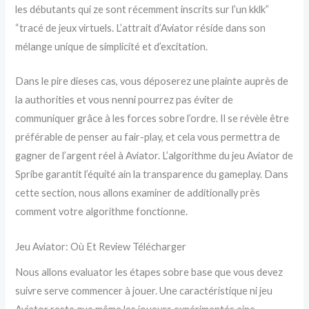
les débutants qui ze sont récemment inscrits sur l’un kklk”
“tracé de jeux virtuels. L’attrait d’Aviator réside dans son
mélange unique de simplicité et d’excitation.
Dans le pire dieses cas, vous déposerez une plainte auprès de
la authorities et vous nenni pourrez pas éviter de
communiquer grâce à les forces sobre l’ordre. Il se révèle être
préférable de penser au fair-play, et cela vous permettra de
gagner de l’argent réel à Aviator. L’algorithme du jeu Aviator de
Spribe garantit l’équité ain la transparence du gameplay. Dans
cette section, nous allons examiner de additionally près
comment votre algorithme fonctionne.
Jeu Aviator: Où Et Review Télécharger
Nous allons evaluator les étapes sobre base que vous devez
suivre serve commencer à jouer. Une caractéristique ni jeu