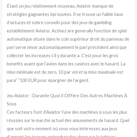
Étant un jeu relativement nouveau, Aviator manque de
stratégies gagnantes éprouvées. Il se trouve un faible taux
d’astuces et sobre conseils pour des jeux de gambling
establishment Aviator. Activez are generally fonction de spiel
automatique située dans le coin supérieur droit du panneau de
pari serve miser automatiquement le pari précédent ainsi que
collecter les increases s’il y durante a. C’est pour les gros
benefits avant que l’avion dans les casinos avec le hasard. La
mise minimale est de zero, 10 par vol et la mise maximale est
para” “100 EUR pour épargner de l’argent.
Jeu Aviator : Durante Quoi Il Diffère Des Autres Machines À
Sous
Ces facteurs font d’Aviator l’une des machines à sous les plus
réussies sur le marché actuel des amusements de hasard. Quel
que soit votre moment où vous vous intéressez aux jeux
d’argent, les joueurs entendrez des views sur le tableau