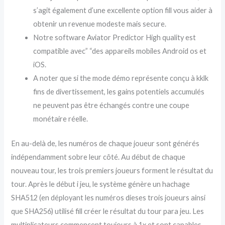
s’agit également d’une excellente option fill vous aider à
obtenir un revenue modeste mais secure.
Notre software Aviator Predictor High quality est
compatible avec” “des appareils mobiles Android os et
iOS.
A noter que si the mode démo représente conçu à kklk
fins de divertissement, les gains potentiels accumulés
ne peuvent pas être échangés contre une coupe
monétaire réelle.
En au-delà de, les numéros de chaque joueur sont générés
indépendamment sobre leur côté. Au début de chaque
nouveau tour, les trois premiers joueurs forment le résultat du
tour. Après le début i jeu, le système génère un hachage
SHA512 (en déployant les numéros dieses trois joueurs ainsi
que SHA256) utilisé fill créer le résultat du tour para jeu. Les
multiplicateurs commencent toujours à 1x et sont capables