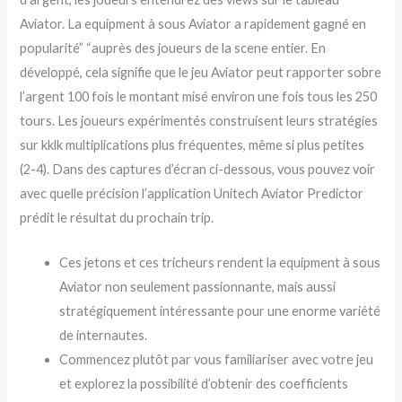
Aviator. La equipment à sous Aviator a rapidement gagné en
popularité” “auprès des joueurs de la scene entier. En
développé, cela signifie que le jeu Aviator peut rapporter sobre
l’argent 100 fois le montant misé environ une fois tous les 250
tours. Les joueurs expérimentés construisent leurs stratégies
sur kklk multiplications plus fréquentes, même si plus petites
(2-4). Dans des captures d’écran ci-dessous, vous pouvez voir
avec quelle précision l’application Unitech Aviator Predictor
prédit le résultat du prochain trip.
Ces jetons et ces tricheurs rendent la equipment à sous
Aviator non seulement passionnante, mais aussi
stratégiquement intéressante pour une enorme variété
de internautes.
Commencez plutôt par vous familiariser avec votre jeu
et explorez la possibilité d’obtenir des coefficients