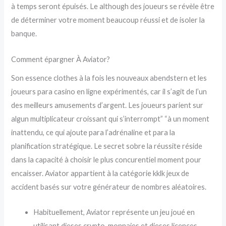
à temps seront épuisés. Le although des joueurs se révèle être
de déterminer votre moment beaucoup réussi et de isoler la
banque.
Comment épargner À Aviator?
Son essence clothes à la fois les nouveaux abendstern et les
joueurs para casino en ligne expérimentés, car il s’agit de l’un
des meilleurs amusements d’argent. Les joueurs parient sur
algun multiplicateur croissant qui s’interrompt” “à un moment
inattendu, ce qui ajoute para l’adrénaline et para la
planification stratégique. Le secret sobre la réussite réside
dans la capacité à choisir le plus concurentiel moment pour
encaisser. Aviator appartient à la catégorie kklk jeux de
accident basés sur votre générateur de nombres aléatoires.
Habituellement, Aviator représente un jeu joué en
utilisant dieses crypto-monnaies et dieses licences