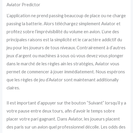
Aviator Predictor
L’application ne prend passing beaucoup de place ou ne charge
passing la batterie. Alors téléchargez simplement Aviator et
profitez sobre l’imprévisibilité du volume en avion. L’une des
principales raisons est la simplicité et le caractère addictif du
jeu pour les joueurs de tous niveaux. Contrairement à d’autres
jeux d’argent ou machines à sous où vous devez vous plonger
dans le marché de les règles ain les stratégies, Aviator vous
permet de commencer à jouer immédiatement. Nous espérons
que les règles de jeu d’Aviator sont maintenant additionally
claires.
Il est important d’appuyer sur the bouton “Suivant” lorsqu’il y a
votre pause entre deux tours, afin d’avoir le temps sobre
placer votre pari gagnant. Dans Aviator, les joueurs placent
des paris sur un avion quel professionnel décolle. Les odds des