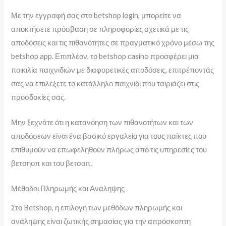
Με την εγγραφή σας στο betshop login, μπορείτε να
αποκτήσετε πρόσβαση σε πληροφορίες σχετικά με τις
αποδόσεις και τις πιθανότητες σε πραγματικό χρόνο μέσω της
betshop app. Επιπλέον, το betshop casino προσφέρει μια
ποικιλία παιχνιδιών με διαφορετικές αποδόσεις, επιτρέποντάς
σας να επιλέξετε το κατάλληλο παιχνίδι που ταιριάζει στις
προσδοκίες σας.
Μην ξεχνάτε ότι η κατανόηση των πιθανοτήτων και των
αποδόσεων είναι ένα βασικό εργαλείο για τους παίκτες που
επιθυμούν να επωφεληθούν πλήρως από τις υπηρεσίες του
βετσηοπ και του βετσοπ.
Μέθοδοι Πληρωμής και Ανάληψης
Στο Betshop, η επιλογή των μεθόδων πληρωμής και
ανάληψης είναι ζωτικής σημασίας για την απρόσκοπτη