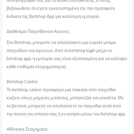
αλληλογραφία σας για το email επαλήθευσης. Επίσης,
βεβαιωθείτε ότι έχετε εγκατεστημένη την πιο πρόσφατη
έκδοση της Betshop App για καλύτερη εμπειρία.
Διαθέσιμα Παιχνίδια και Αγώνες
Στο Betshop, μπορείτε να απολαύσετε μια ευρεία γκάμα
παιχνιδιών και αγώνων. Από το betshop login μέχρι το
betshop app, η εμπειρία σας είναι εξοπλισμένη για να καλύψει
κάθε επιθυμία στοιχηματισμού.
Betshop Casino
Το betshop casino προσφέρει μια ποικιλία από παιχνίδια
καζίνο, όπως μηχανές μπόνους, μπλακτζάκ και ρουλέτα. Με
το βετσοπ, μπορείτε να απολαύσετε τα παιχνίδια αυτά από
την άνεση του σπιτιού σας ή εν κινήσει μέσω του betshop app.
Αθλητικά Στοιχήματα