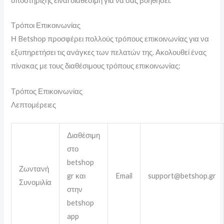
υποστήριξης είναι διαθέσιμη για να σας βοηθήσει.
Τρόποι Επικοινωνίας
Η Betshop προσφέρει πολλούς τρόπους επικοινωνίας για να
εξυπηρετήσει τις ανάγκες των πελατών της. Ακολουθεί ένας
πίνακας με τους διαθέσιμους τρόπους επικοινωνίας:
Τρόπος Επικοινωνίας
Λεπτομέρειες
Διαθέσιμη
στο
betshop
Ζωντανή
gr και
Email
support@betshop.gr
Συνομιλία
στην
betshop
app