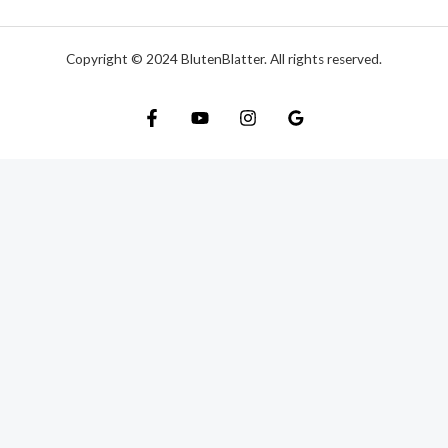
Copyright © 2024 BlutenBlatter. All rights reserved.