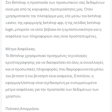
Στο Betshop, η προστασία των προσωπικών σας δεδομένων
είναι μια από τις κορυφαίες προτεραιότητες μας. Όταν
χρησιμοποιείτε την πλατφόρμα μας, είτε μέσω του betshop
casino, της εφαρμογής betshop app, ή της σελίδας betshop
login, μπορείτε να είστε βέβαιοι ότι η εμπιστευτικότητα και η
ασφάλεια των πληροφοριών σας είναι προστατευμένες.
Μέτρα Ασφάλειας
Το Betshop χρησιμοποιεί προηγμένες τεχνολογίες
κρυπτογράφησης για να διασφαλίσει ότι όλες οι συναλλαγές
και οι προσωπικές πληροφορίες που διαμορφώνονται μέσω
του βετσοπ ή του βετσηοπ είναι ασφαλείς. Επιπλέον, η
εφαρμογή betsop είναι σχεδιασμένη με ενσωματωμένα
μέτρα ασφάλειας για την προστασία των δεδομένων των
χρηστών.
Πολιτική Απορρήτου