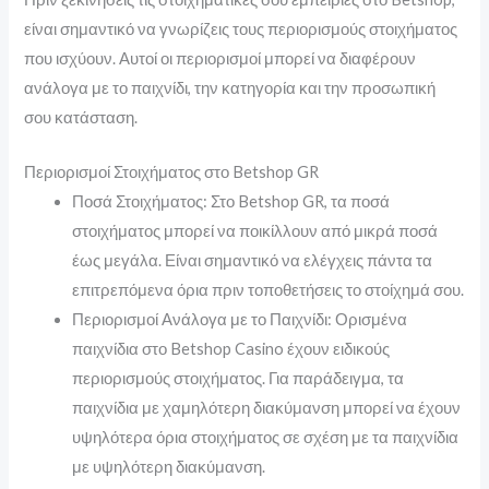
είναι σημαντικό να γνωρίζεις τους περιορισμούς στοιχήματος
που ισχύουν. Αυτοί οι περιορισμοί μπορεί να διαφέρουν
ανάλογα με το παιχνίδι, την κατηγορία και την προσωπική
σου κατάσταση.
Περιορισμοί Στοιχήματος στο Betshop GR
Ποσά Στοιχήματος: Στο Betshop GR, τα ποσά
στοιχήματος μπορεί να ποικίλλουν από μικρά ποσά
έως μεγάλα. Είναι σημαντικό να ελέγχεις πάντα τα
επιτρεπόμενα όρια πριν τοποθετήσεις το στοίχημά σου.
Περιορισμοί Ανάλογα με το Παιχνίδι: Ορισμένα
παιχνίδια στο Betshop Casino έχουν ειδικούς
περιορισμούς στοιχήματος. Για παράδειγμα, τα
παιχνίδια με χαμηλότερη διακύμανση μπορεί να έχουν
υψηλότερα όρια στοιχήματος σε σχέση με τα παιχνίδια
με υψηλότερη διακύμανση.