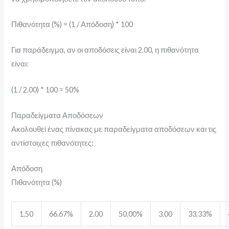
Πιθανότητα (%) = (1 / Απόδοση) * 100
Για παράδειγμα, αν οι αποδόσεις είναι 2.00, η πιθανότητα
είναι:
(1 / 2.00) * 100 = 50%
Παραδείγματα Αποδόσεων
Ακολουθεί ένας πίνακας με παραδείγματα αποδόσεων και τις
αντίστοιχες πιθανότητες:
Απόδοση
Πιθανότητα (%)
1.50
66.67%
2.00
50.00%
3.00
33.33%