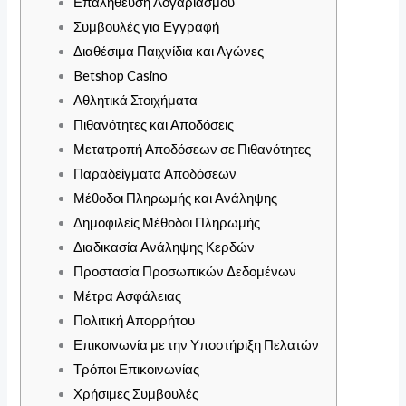
Επαλήθευση Λογαριασμού
Συμβουλές για Εγγραφή
Διαθέσιμα Παιχνίδια και Αγώνες
Betshop Casino
Αθλητικά Στοιχήματα
Πιθανότητες και Αποδόσεις
Μετατροπή Αποδόσεων σε Πιθανότητες
Παραδείγματα Αποδόσεων
Μέθοδοι Πληρωμής και Ανάληψης
Δημοφιλείς Μέθοδοι Πληρωμής
Διαδικασία Ανάληψης Κερδών
Προστασία Προσωπικών Δεδομένων
Μέτρα Ασφάλειας
Πολιτική Απορρήτου
Επικοινωνία με την Υποστήριξη Πελατών
Τρόποι Επικοινωνίας
Χρήσιμες Συμβουλές