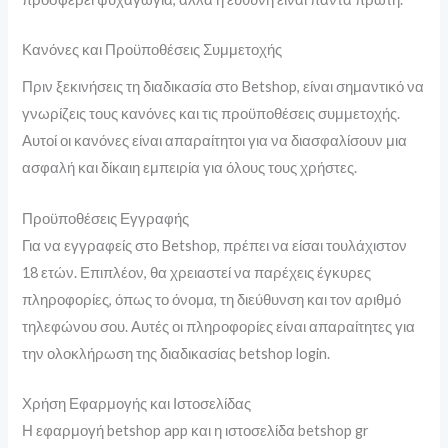
Κανόνες και Προϋποθέσεις Συμμετοχής
Πριν ξεκινήσεις τη διαδικασία στο Betshop, είναι σημαντικό να
γνωρίζεις τους κανόνες και τις προϋποθέσεις συμμετοχής.
Αυτοί οι κανόνες είναι απαραίτητοι για να διασφαλίσουν μια
ασφαλή και δίκαιη εμπειρία για όλους τους χρήστες.
Προϋποθέσεις Εγγραφής
Για να εγγραφείς στο Betshop, πρέπει να είσαι τουλάχιστον
18 ετών. Επιπλέον, θα χρειαστεί να παρέχεις έγκυρες
πληροφορίες, όπως το όνομα, τη διεύθυνση και τον αριθμό
τηλεφώνου σου. Αυτές οι πληροφορίες είναι απαραίτητες για
την ολοκλήρωση της διαδικασίας betshop login.
Χρήση Εφαρμογής και Ιστοσελίδας
Η εφαρμογή betshop app και η ιστοσελίδα betshop gr