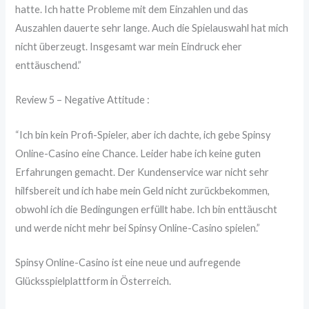
hatte. Ich hatte Probleme mit dem Einzahlen und das
Auszahlen dauerte sehr lange. Auch die Spielauswahl hat mich
nicht überzeugt. Insgesamt war mein Eindruck eher
enttäuschend.”
Review 5 – Negative Attitude :
“Ich bin kein Profi-Spieler, aber ich dachte, ich gebe Spinsy
Online-Casino eine Chance. Leider habe ich keine guten
Erfahrungen gemacht. Der Kundenservice war nicht sehr
hilfsbereit und ich habe mein Geld nicht zurückbekommen,
obwohl ich die Bedingungen erfüllt habe. Ich bin enttäuscht
und werde nicht mehr bei Spinsy Online-Casino spielen.”
Spinsy Online-Casino ist eine neue und aufregende
Glücksspielplattform in Österreich.