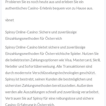
Probieren Sie es noch heute aus und erleben Sie ein
authentisches Casino-Erlebnis bequem von zu Hause aus.
vbnet
Spinsy Online-Casino: Sichere und zuverlässige
Einzahlungsmethoden für Österreich
Spinsy Online-Casino bietet sichere und zuverlässige
Einzahlungsmethoden für Österreichische Spieler. Nutzen Sie
die beliebtesten Zahlungsoptionen wie Visa, Mastercard, Skrill,
Neteller und Sofortüberweisung. Alle Transaktionen sind
durch modernste Verschlüsselungstechnologien geschützt.
Spinsy ist bestrebt, seinen Kunden die bestmöglichen und
sichersten Zahlungsmethoden bereitzustellen. Außerdem
werden alle Auszahlungen schnell und zuverlässig verarbeitet.
Vertrauen Sie auf Spinsy für eine reibungslose und sichere
Casino-Erfahrung in Österreich.