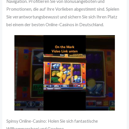
Navigation. Profitieren Sie von Bonusangeboten und
Promotionen, die auf Ihre Vorlieben abgestimmt sind. Spielen
Sie verantwortungsbewusst und sichern Sie sich Ihren Platz
bei einem der besten Online-Casinos in Deutschland.
Spinsy Online-Casino: Holen Sie sich fantastische
Willkommensboni und Gewinne