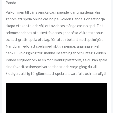
Panda
Välkommen till vår svenska casinoguide, där vi guidegar dig
genom att spela online casino på Golden Panda. För att börja,
skapa ett konto och välj ett av deras många casino spel. Det
rekommenderas att utnyttja deras generösa välkomstbonus
och att gratis spela ett tag, för att bli bekant med spelmiljön.
När du är redo att spela med riktiga pengar, anamna enkel
bank ID-inloggning för snabba insättningar och uttag. Golden
Panda erbjuder också en mobilvänlig plattform, så du kan spela
dina favoritcasinospel varsomhelst och varje gång du vill.
Slutligen, aldrig förglömma att spela ansvarsfullt och ha roligt!