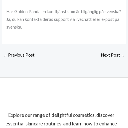
Har Golden Panda en kundtjänst som är tillgänglig på svenska?
Ja, du kan kontakta deras support via livechatt eller e-post på
svenska.
←
Previous Post
Next Post
→
Explore our range of delightful cosmetics, discover
essential skincare routines, and learn how to enhance