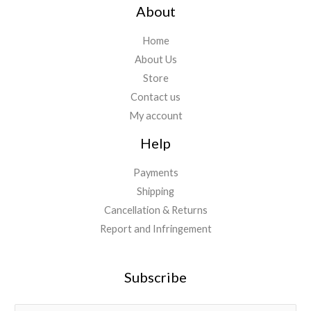
About
Home
About Us
Store
Contact us
My account
Help
Payments
Shipping
Cancellation & Returns
Report and Infringement
Subscribe