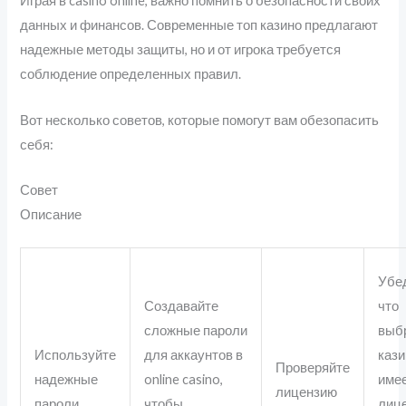
Играя в casino online, важно помнить о безопасности своих
данных и финансов. Современные топ казино предлагают
надежные методы защиты, но и от игрока требуется
соблюдение определенных правил.
Вот несколько советов, которые помогут вам обезопасить
себя:
Совет
Описание
Убе
Создавайте
что
сложные пароли
выб
Используйте
для аккаунтов в
кази
Проверяйте
надежные
online casino,
име
лицензию
пароли
чтобы
лиц