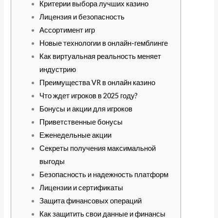
Критерии выбора лучших казино
Лицензия и безопасность
Ассортимент игр
Новые технологии в онлайн-гемблинге
Как виртуальная реальность меняет
индустрию
Преимущества VR в онлайн казино
Что ждет игроков в 2025 году?
Бонусы и акции для игроков
Приветственные бонусы
Еженедельные акции
Секреты получения максимальной
выгоды
Безопасность и надежность платформ
Лицензии и сертификаты
Защита финансовых операций
Как защитить свои данные и финансы