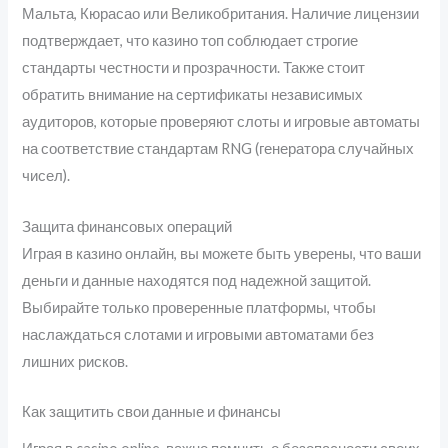
Мальта, Кюрасао или Великобритания. Наличие лицензии
подтверждает, что казино топ соблюдает строгие
стандарты честности и прозрачности. Также стоит
обратить внимание на сертификаты независимых
аудиторов, которые проверяют слоты и игровые автоматы
на соответствие стандартам RNG (генератора случайных
чисел).
Защита финансовых операций
Играя в казино онлайн, вы можете быть уверены, что ваши
деньги и данные находятся под надежной защитой.
Выбирайте только проверенные платформы, чтобы
наслаждаться слотами и игровыми автоматами без
лишних рисков.
Как защитить свои данные и финансы