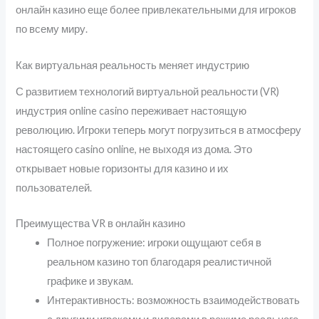
онлайн казино еще более привлекательными для игроков
по всему миру.
Как виртуальная реальность меняет индустрию
С развитием технологий виртуальной реальности (VR)
индустрия online casino переживает настоящую
революцию. Игроки теперь могут погрузиться в атмосферу
настоящего casino online, не выходя из дома. Это
открывает новые горизонты для казино и их
пользователей.
Преимущества VR в онлайн казино
Полное погружение: игроки ощущают себя в
реальном казино топ благодаря реалистичной
графике и звукам.
Интерактивность: возможность взаимодействовать