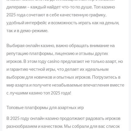
дилерами – каждый найдет что-то по душе. Топ казино
2025 года сочетают в себе качественную графику,
удобный интерфейс и возможность играть как на деньги,
так и в демо-режиме.
Выбирая онлайн казино, важно обращать внимание на
репутацию платформы, лицензию и отзывы других
игроков. В этом году casino предлагают не только азарт, но
и гарантию честной игры, что делает их идеальным
выбором для новичков и опытных игроков. Погрузитесь в
мир азарта и получите незабываемые впечатления вместе
с лучшими казино топ 2025 года!
Топовые платформы для азартных игр
В 2025 году онлайн казино продолжают радовать игроков
разнообразием и качеством. Мы собрали для вас список