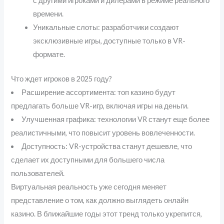
с другими игроками и дилерами в режиме реального
времени.
Уникальные слоты: разработчики создают
эксклюзивные игры, доступные только в VR-
формате.
Что ждет игроков в 2025 году?
Расширение ассортимента: топ казино будут
предлагать больше VR-игр, включая игры на деньги.
Улучшенная графика: технологии VR станут еще более
реалистичными, что повысит уровень вовлеченности.
Доступность: VR-устройства станут дешевле, что
сделает их доступными для большего числа
пользователей.
Виртуальная реальность уже сегодня меняет
представление о том, как должно выглядеть онлайн
казино. В ближайшие годы этот тренд только укрепится,