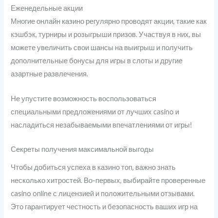
Еженедельные акции
Многие онлайн казино регулярно проводят акции, такие как
кэшбэк, турниры и розыгрыши призов. Участвуя в них, вы
можете увеличить свои шансы на выигрыш и получить
дополнительные бонусы для игры в слоты и другие
азартные развлечения.
Не упустите возможность воспользоваться
специальными предложениями от лучших casino и
насладиться незабываемыми впечатлениями от игры!
Секреты получения максимальной выгоды
Чтобы добиться успеха в казино топ, важно знать
несколько хитростей. Во-первых, выбирайте проверенные
casino online с лицензией и положительными отзывами.
Это гарантирует честность и безопасность ваших игр на