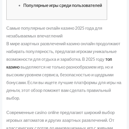
Популярные игры среди пользователей
Самые популярные онлайн казино 2025 года для
незабываемых впечатлений
В мире азартных развлечений казино онлайн продолжают
набирать популярность, предлагая игрокам уникальные
возможности для отдыха и заработка. В 2025 году
топ
казино
выделяются не только разнообразием игр, но и
высоким уровнем сервиса, безопасностью и щедрыми
бонусами. Если вы ищете лучшие платформы для игры на
деньги, этот обзор поможет вам сделать правильный
выбор.
Современные casino online предлагают широкий выбор
игровых автоматов и других азартных развлечений. От
классических слотов до инновационных игр с живыми