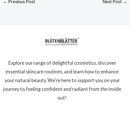
←
Previous Post
Next Post
→
Explore our range of delightful cosmetics, discover
essential skincare routines, and learn how to enhance
your natural beauty. We’re here to support you on your
journey to feeling confident and radiant from the inside
out!