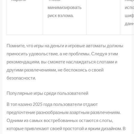
минимизировать
исп
риск взлома.
шиф
дан
Помните, что игры на деньги и игровые автоматы должны
приносить удовольствие, а не проблемы. Следуя этим
рекомендациям, вы сможете наслаждаться слотами и
другими развлечениями, не беспокоясь о своей
безопасности.
Популярные игры среди пользователей
В топ казино 2025 года пользователи отдают
предпочтение разнообразным азартным развлечениям.
Одними из самых востребованных остаются слоты,
которые привлекают своей простотой и ярким дизайном. В