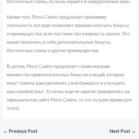
бесплатные спины, если вы играете в определенные игры.
Кроме того, Pinco Casino предлагает программу
лояльности, которая позволяет игрокам получать бонусы
и преимущества за их постоянство и верность казино. Это
может включать в себя дополнительные бонусы,
бесплатные спины и другие преимущества.
В целом, Pinco Casino предлагает своим игрокам
множество привлекательных бонусов и акций, которые
могут помочь вам увеличить свой банкролл и улучшить
ваш игровой опыт. Если вы еще не зарегистрировались на
официальном сайте Pinco Casino, то это лучшее время для
этого!
←
Previous Post
Next Post
→