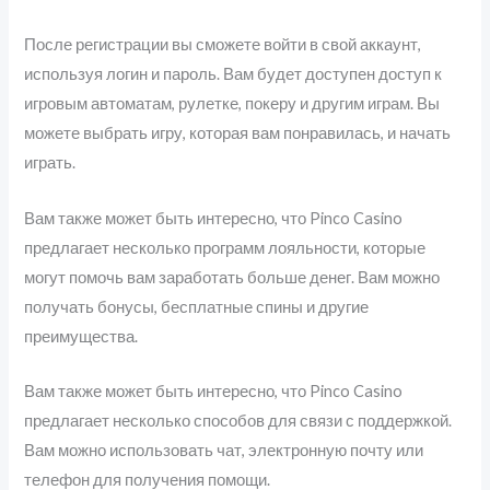
После регистрации вы сможете войти в свой аккаунт,
используя логин и пароль. Вам будет доступен доступ к
игровым автоматам, рулетке, покеру и другим играм. Вы
можете выбрать игру, которая вам понравилась, и начать
играть.
Вам также может быть интересно, что Pinco Casino
предлагает несколько программ лояльности, которые
могут помочь вам заработать больше денег. Вам можно
получать бонусы, бесплатные спины и другие
преимущества.
Вам также может быть интересно, что Pinco Casino
предлагает несколько способов для связи с поддержкой.
Вам можно использовать чат, электронную почту или
телефон для получения помощи.