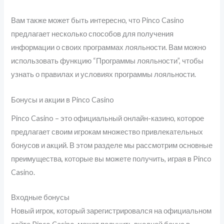
Вам также может быть интересно, что Pinco Casino
предлагает несколько способов для получения
информации о своих программах лояльности. Вам можно
использовать функцию “Программы лояльности”, чтобы
узнать о правилах и условиях программы лояльности.
Бонусы и акции в Pinco Casino
Pinco Casino – это официальный онлайн-казино, которое
предлагает своим игрокам множество привлекательных
бонусов и акций. В этом разделе мы рассмотрим основные
преимущества, которые вы можете получить, играя в Pinco
Casino.
Входные бонусы
Новый игрок, который зарегистрировался на официальном