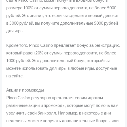
сайте Pinco Casino, может получить входной бонус в
размере 100% от суммы первого депозита, не более 5000
рублей. Это значит, что если вы сделаете первый депозит
в 5000 рублей, вы получите дополнительные 5000 рублей
для игры.
Кроме того, Pinco Casino предлагает бонус за регистрацию,
который равен 20% от суммы первого депозита, не более
1000 рублей. Это дополнительный бонус, который вы
можете использовать для игры в любые игры, доступные
на сайте.
Акции и промокоды
Pinco Casino регулярно предлагает своим игрокам
различные акции и промокоды, которые могут помочь вам
увеличить свой банкролл. Например, в некоторые дни
недели вы можете получать дополнительные бонусы или