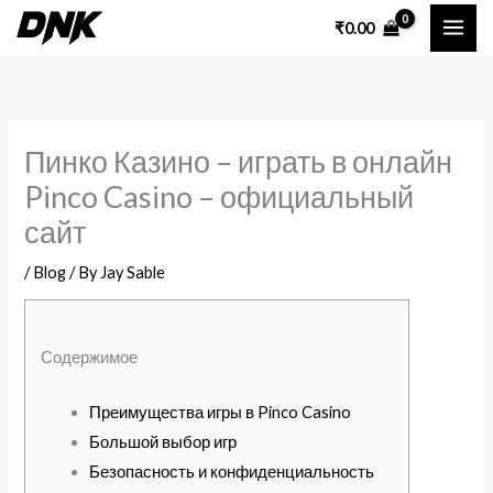
Skip
₹
0.00
to
content
Пинко Казино – играть в онлайн
Pinco Casino – официальный
сайт
/
Blog
/ By
Jay Sable
Содержимое
Преимущества игры в Pinco Casino
Большой выбор игр
Безопасность и конфиденциальность