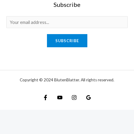
Subscribe
E
m
a
SUBSCRIBE
i
l
*
Copyright © 2024 BlutenBlatter. All rights reserved.