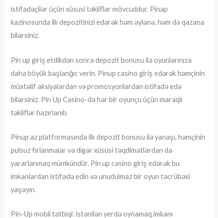
istifadəçilər üçün xüsusi təkliflər mövcuddur. Pinap
kazinosunda ilk depozitinizi edərək həm əylənə, həm də qazana
bilərsiniz.
Pin up giriş etdikdən sonra depozit bonusu ilə oyunlarınıza
daha böyük başlanğıc verin. Pinup casino giriş edərək həmçinin
müxtəlif aksiyalardan və promosyonlardan istifadə edə
bilərsiniz. Pin Up Casino-də hər bir oyunçu üçün maraqlı
təkliflər hazırlanıb.
Pinup az platformasında ilk depozit bonusu ilə yanaşı, həmçinin
pulsuz fırlanmalar və digər xüsusi təqdimatlardan da
yararlanmaq mümkündür. Pin up casino giriş edərək bu
imkanlardan istifadə edin və unudulmaz bir oyun təcrübəsi
yaşayın.
Pin-Up mobil tətbiqi: istənilən yerdə oynamaq imkanı