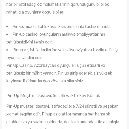
hər bir istifadəçi öz məlumatlarının qorunduğunu bilərək
rahatlıqla oyunlara qoşula bilər.
Pinap, müasir təhlükəsizlik sistemləri ilə təchiz olunub.
Pin-up casino, oyunçuların maliyyə əməliyyatlarının
təhlükəsizliyini təmin edir.
Pinup az, istifadəçilərinə yalnız lisenziyalı və təsdiq edilmiş
oyunlar təqdim edir.
Pin Up Casino, Azərbaycan oyunçuları üçün etibarlı və
təhlükəsiz bir mühit yaradır. Pin up giriş edərək, siz yüksək
keyfiyyətli xidmətlərdən zövq ala bilərsiniz.
Pin-Up Müştəri Dəstəyi: Sürətli və Effektiv Kömək
Pin-Up müştəri dəstəyi, istifadəçilərə 7/24 sürətli və peşəkar
xidmət təqdim edir. Pinup az platformasında hər hansı bir
problem və ya sualınız olduqda, dəstək komandası ilə asanlıqla