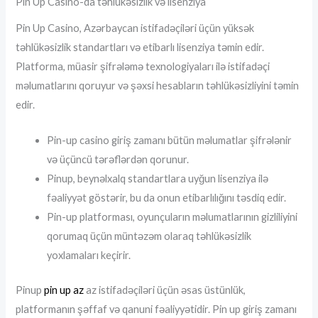
Pin Up Casino-da təhlükəsizlik və lisenziya
Pin Up Casino, Azərbaycan istifadəçiləri üçün yüksək
təhlükəsizlik standartları və etibarlı lisenziya təmin edir.
Platforma, müasir şifrələmə texnologiyaları ilə istifadəçi
məlumatlarını qoruyur və şəxsi hesabların təhlükəsizliyini təmin
edir.
Pin-up casino giriş zamanı bütün məlumatlar şifrələnir
və üçüncü tərəflərdən qorunur.
Pinup, beynəlxalq standartlara uyğun lisenziya ilə
fəaliyyət göstərir, bu da onun etibarlılığını təsdiq edir.
Pin-up platforması, oyunçuların məlumatlarının gizliliyini
qorumaq üçün müntəzəm olaraq təhlükəsizlik
yoxlamaları keçirir.
Pinup
pin up az
az istifadəçiləri üçün əsas üstünlük,
platformanın şəffaf və qanuni fəaliyyətidir. Pin up giriş zamanı