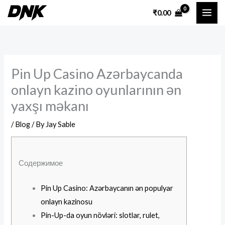
Skip
₹
0.00
to
content
Pin Up Casino Azərbaycanda
onlayn kazino oyunlarının ən
yaxşı məkanı
/
Blog
/ By
Jay Sable
Содержимое
Pin Up Casino: Azərbaycanın ən populyar
onlayn kazinosu
Pin-Up-da oyun növləri: slotlar, rulet,