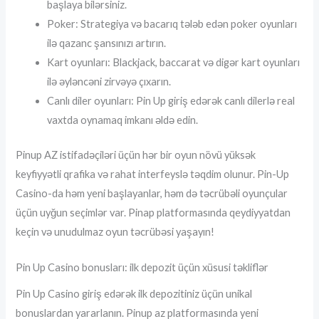
başlaya bilərsiniz.
Poker: Strategiya və bacarıq tələb edən poker oyunları
ilə qazanc şansınızı artırın.
Kart oyunları: Blackjack, baccarat və digər kart oyunları
ilə əyləncəni zirvəyə çıxarın.
Canlı diler oyunları: Pin Up giriş edərək canlı dilerlə real
vaxtda oynamaq imkanı əldə edin.
Pinup AZ istifadəçiləri üçün hər bir oyun növü yüksək
keyfiyyətli qrafika və rahat interfeyslə təqdim olunur. Pin-Up
Casino-da həm yeni başlayanlar, həm də təcrübəli oyunçular
üçün uyğun seçimlər var. Pinap platformasında qeydiyyatdan
keçin və unudulmaz oyun təcrübəsi yaşayın!
Pin Up Casino bonusları: ilk depozit üçün xüsusi təkliflər
Pin Up Casino giriş edərək ilk depozitiniz üçün unikal
bonuslardan yararlanın. Pinup az platformasında yeni