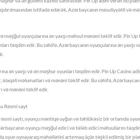
əşhur və ən güvenli kazino səhifəsidir. Pin Up adını verən bu plat
aşdırılmasından istifadə edərək, Azərbaycanın məsuliyyətli və məş
ə məşğul oyunçularına ən yaxşı məhsul mənəni təklif edir. Pin Up 
ları təqdim edir. Bu səhifə, Azərbaycanın oyunçularına ən yaxşı v
r.
ına ən yaxşı və ən məşhur oyunları təqdim edir. Pin Up Casino adl
, əlaqəli məlumatları və mənəni təklif edir. Bu səhifə, Azərbaycan
ı və mənəni təklif edir.
su Rəsmi sayt
rəsmi saytı, oyunçu məntiqə uyğun və təhlükəsiz bir ortamda oyun
Azərbaycanın oyunçu məşğul edici və tələb edici məhsullarını təqdim
 oyun oynayaraq məhəllətini artırmaq üçün təşkil edilmiş bir platf