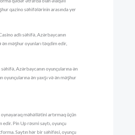
forma qədər ətrafda olan əlaqəli
hur qazino səhifələrinin arasında yer
Casino adlı səhifə, Azərbaycanın
ə ən məşhur oyunları təqdim edir,
ı səhifə, Azərbaycanın oyunçularına ən
ın oyunçularına ən yaxşı və ən məşhur
 oynayaraq məhəllətini artırmaq üçün
 edir. Pin Up rəsmi saytı, oyunçu
orma. Saytın hər bir səhifəsi, oyunçu