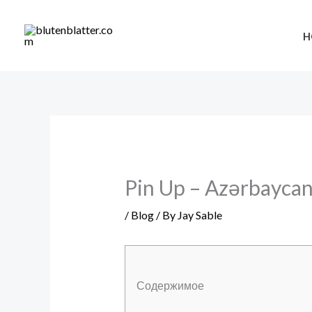
Skip
to
H
content
Pin Up – Azərbaycanı
/
Blog
/ By
Jay Sable
Содержимое