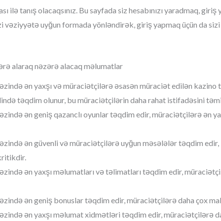
ası ilə tanış olacaqsınız. Bu sayfada siz hesabınızı yaradmaq, gir
zi vəziyyətə uyğun formada yönləndirək, giriş yapmaq üçün da sizi 
rə alaraq nəzərə alacaq məlumatlar
ində ən yaxşı və müraciətçilərə əsasən müraciət edilən kazino t
ində təqdim olunur, bu müraciətçilərin daha rahat istifadəsini təmi
ində ən geniş qazanclı oyunlar təqdim edir, müraciətçilərə ən y
ində ən güvenli və müraciətçilərə uyğun məsələlər təqdim edir, 
itikdir.
ində ən yaxşı məlumatları və təlimatları təqdim edir, müraciətçil
ində ən geniş bonuslar təqdim edir, müraciətçilərə daha çox mali
ində ən yaxşı məlumat xidmətləri təqdim edir, müraciətçilərə da