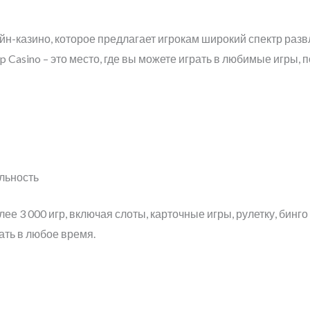
айн-казино, которое предлагает игрокам широкий спектр раз
p Casino – это место, где вы можете играть в любимые игры,
льность
ее 3 000 игр, включая слоты, карточные игры, рулетку, бинго 
ать в любое время.