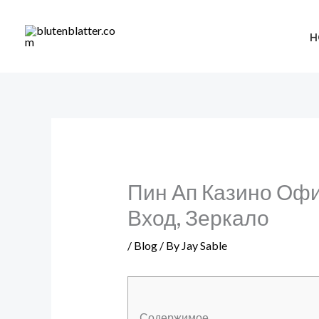
Skip
to
H
content
Пин Ап Казино Офиц
Вход, Зеркало
/
Blog
/ By
Jay Sable
Содержимое