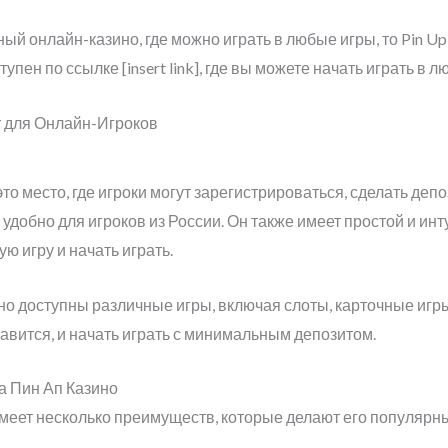
й онлайн-казино, где можно играть в любые игры, то Pin Up 
упен по ссылке [insert link], где вы можете начать играть в 
 для Онлайн-Игроков
это место, где игроки могут зарегистрироваться, сделать депоз
о удобно для игроков из России. Он также имеет простой и ин
ю игру и начать играть.
 доступны различные игры, включая слоты, карточные игры, 
равится, и начать играть с минимальным депозитом.
 Пин Ап Казино
еет несколько преимуществ, которые делают его популярным