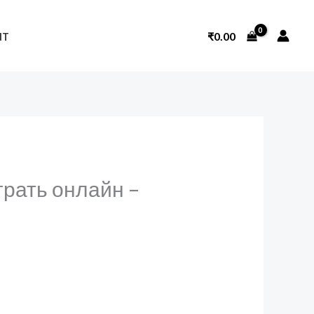
₹
0.00
NT
грать онлайн –