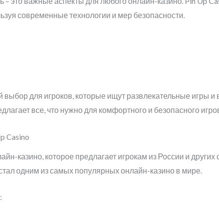
– это важные аспекты для любого онлайн-казино. Pin Up Ca
ьзуя современные технологии и мер безопасности.
ный выбор для игроков, которые ищут развлекательные игры и
длагает все, что нужно для комфортного и безопасного игро
p Casino
айн-казино, которое предлагает игрокам из России и других с
р стал одним из самых популярных онлайн-казино в мире.
: