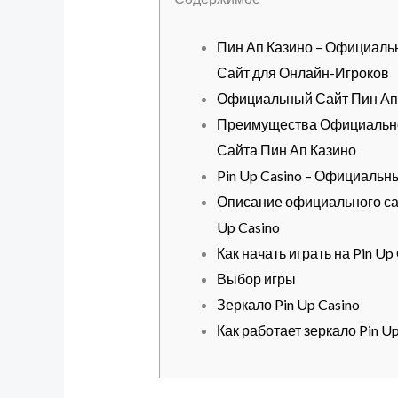
Пин Ап Казино – Официал
Сайт для Онлайн-Игроков
Официальный Сайт Пин Ап
Преимущества Официальн
Сайта Пин Ап Казино
Pin Up Casino – Официальн
Описание официального са
Up Casino
Как начать играть на Pin Up
Выбор игры
Зеркало Pin Up Casino
Как работает зеркало Pin Up