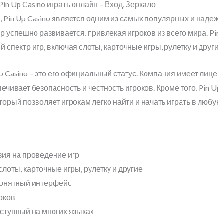
in Up Casino играть онлайн – Вход, Зеркало
 Pin Up Casino является одним из самых популярных и наде
ор успешно развивается, привлекая игроков из всего мира. Pi
спектр игр, включая слоты, карточные игры, рулетку и други
 Casino – это его официальный статус. Компания имеет лиц
ечивает безопасность и честность игроков. Кроме того, Pin 
орый позволяет игрокам легко найти и начать играть в любую
ия на проведение игр
лоты, карточные игры, рулетку и другие
понятный интерфейс
оков
ступный на многих языках