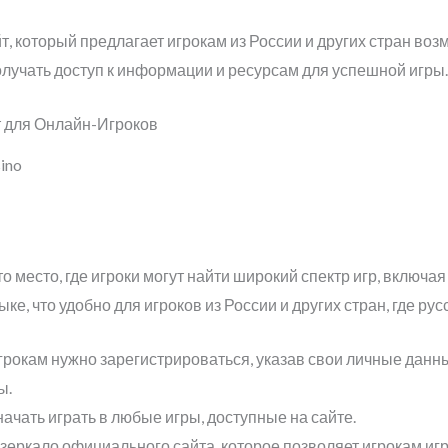
т, который предлагает игрокам из России и других стран воз
олучать доступ к информации и ресурсам для успешной игры.
 для Онлайн-Игроков
ino
о место, где игроки могут найти широкий спектр игр, включая
ыке, что удобно для игроков из России и других стран, где р
 игрокам нужно зарегистрироваться, указав свои личные данн
ы.
начать играть в любые игры, доступные на сайте.
о зеркало официального сайта, которое позволяет игрокам игр