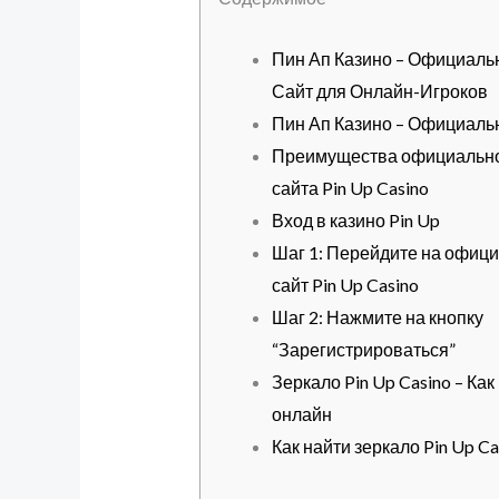
Пин Ап Казино – Официал
Сайт для Онлайн-Игроков
Пин Ап Казино – Официаль
Преимущества официальн
сайта Pin Up Casino
Вход в казино Pin Up
Шаг 1: Перейдите на офиц
сайт Pin Up Casino
Шаг 2: Нажмите на кнопку
“Зарегистрироваться”
Зеркало Pin Up Casino – Как
онлайн
Как найти зеркало Pin Up Ca