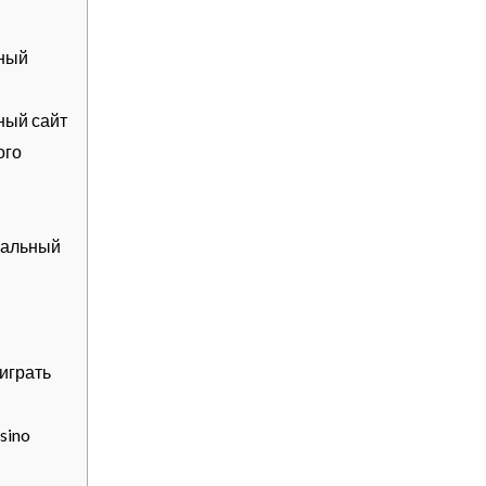
ьный
ный сайт
ого
иальный
 играть
sino