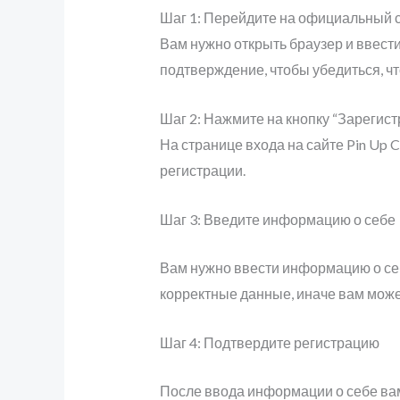
Шаг 1: Перейдите на официальный са
Вам нужно открыть браузер и ввести
подтверждение, чтобы убедиться, ч
Шаг 2: Нажмите на кнопку “Зарегис
На странице входа на сайте Pin Up 
регистрации.
Шаг 3: Введите информацию о себе
Вам нужно ввести информацию о себ
корректные данные, иначе вам может
Шаг 4: Подтвердите регистрацию
После ввода информации о себе вам