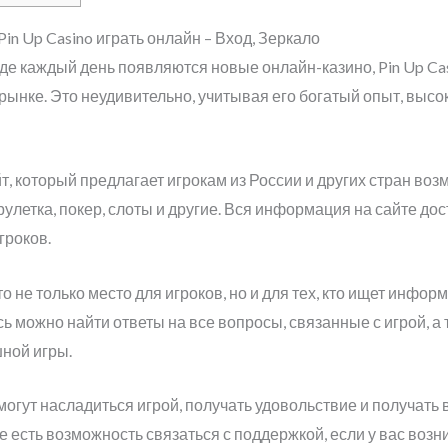
in Up Casino играть онлайн – Вход, Зеркало
де каждый день появляются новые онлайн-казино, Pin Up Ca
рынке. Это неудивительно, учитывая его богатый опыт, высо
т, который предлагает игрокам из России и других стран воз
улетка, покер, слоты и другие. Вся информация на сайте дос
гроков.
о не только место для игроков, но и для тех, кто ищет инфор
сь можно найти ответы на все вопросы, связанные с игрой, а
ной игры.
ки могут насладиться игрой, получать удовольствие и получа
же есть возможность связаться с поддержкой, если у вас воз