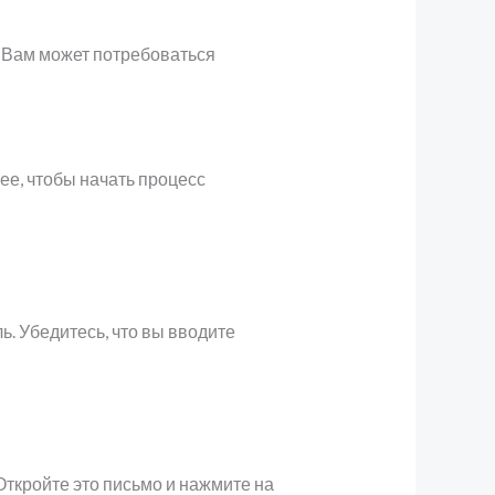
. Вам может потребоваться
нее, чтобы начать процесс
. Убедитесь, что вы вводите
ткройте это письмо и нажмите на