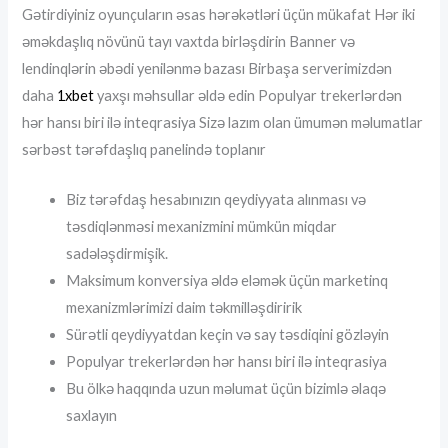
Gətirdiyiniz oyunçuların əsas hərəkətləri üçün mükafat Hər iki
əməkdaşlıq növünü tayı vaxtda birləşdirin Banner və
lendinqlərin əbədi yenilənmə bazası Birbaşa serverimizdən
daha
1xbet
yaxşı məhsullar əldə edin Populyar trekerlərdən
hər hansı biri ilə inteqrasiya Sizə lazım olan ümumən məlumatlar
sərbəst tərəfdaşlıq panelində toplanır
Biz tərəfdaş hesabınızın qeydiyyata alınması və
təsdiqlənməsi mexanizmini mümkün miqdar
sadələşdirmişik.
Maksimum konversiya əldə eləmək üçün marketinq
mexanizmlərimizi daim təkmilləşdiririk
Sürətli qeydiyyatdan keçin və say təsdiqini gözləyin
Populyar trekerlərdən hər hansı biri ilə inteqrasiya
Bu ölkə haqqında uzun məlumat üçün bizimlə əlaqə
saxlayın