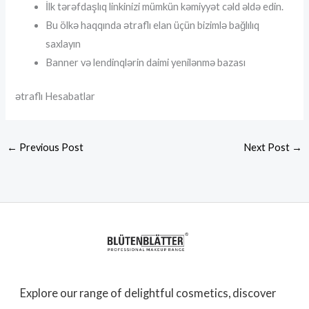
İlk tərəfdaşlıq linkinizi mümkün kəmiyyət cəld əldə edin.
Bu ölkə haqqında ətraflı elan üçün bizimlə bağlılıq
saxlayın
Banner və lendinqlərin daimi yenilənmə bazası
ətraflı Hesabatlar
←
Previous Post
Next Post
→
Explore our range of delightful cosmetics, discover