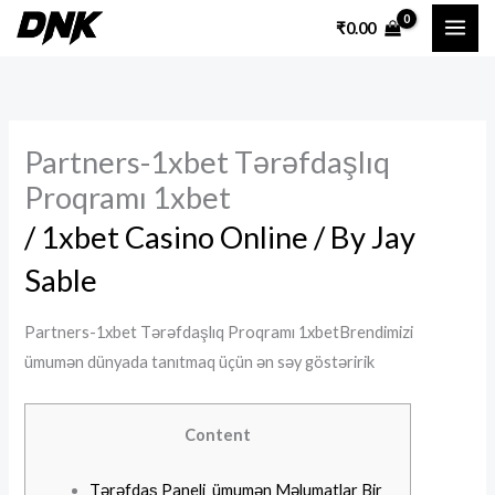
Skip
₹
0.00
to
content
Partners-1xbet Tərəfdaşlıq
Proqramı 1xbet
/
1xbet Casino Online
/ By
Jay
Sable
Partners-1xbet Tərəfdaşlıq Proqramı 1xbet
Brendimizi
ümumən dünyada tanıtmaq üçün ən səy göstəririk
Content
Tərəfdaş Paneli ümumən Məlumatlar Bir