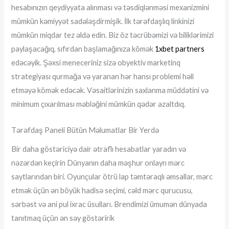
hesabınızın qeydiyyata alınması və təsdiqlənməsi mexanizmini
mümkün kəmiyyət sadələşdirmişik. İlk tərəfdaşlıq linkinizi
mümkün miqdar tez əldə edin. Biz öz təcrübəmizi və biliklərimizi
paylaşacağıq, sıfırdan başlamağınıza kömək
1xbet partners
edəcəyik. Şəxsi meneceriniz sizə obyektiv marketinq
strategiyası qurmağa və yaranan hər hansı problemi həll
etməyə kömək edəcək. Vəsaitlərinizin saxlanma müddətini və
minimum çıxarılması məbləğini mümkün qədər azaltdıq.
Tərəfdaş Paneli Bütün Məlumatlar Bir Yerdə
Bir daha göstəriciyə dair ətraflı hesabatlar yaradın və
nəzərdən keçirin Dünyanın daha məşhur onlayn mərc
saytlarından biri. Oyunçular ötrü lap təmtəraqlı əmsallar, mərc
etmək üçün ən böyük hadisə seçimi, cəld mərc qurucusu,
sərbəst və ani pul ixrac üsulları. Brendimizi ümumən dünyada
tanıtmaq üçün ən səy göstəririk