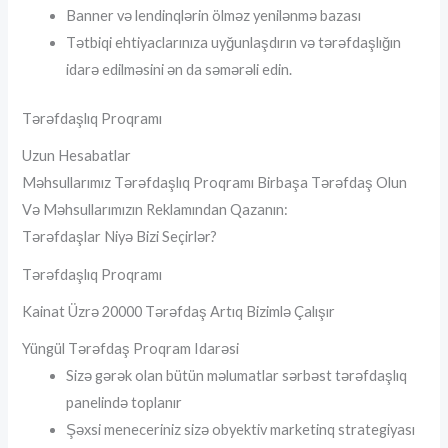
Banner və lendinqlərin ölməz yenilənmə bazası
Tətbiqi ehtiyaclarınıza uyğunlaşdırın və tərəfdaşlığın
idarə edilməsini ən da səmərəli edin.
Tərəfdaşlıq Proqramı
Uzun Hesabatlar
Məhsullarımız Tərəfdaşlıq Proqramı Birbaşa Tərəfdaş Olun
Və Məhsullarımızın Reklamından Qazanın:
Tərəfdaşlar Niyə Bizi Seçirlər?
Tərəfdaşlıq Proqramı
Kainat Üzrə 20000 Tərəfdaş Artıq Bizimlə Çalışır
Yüngül Tərəfdaş Proqram Idarəsi
Sizə gərək olan bütün məlumatlar sərbəst tərəfdaşlıq
panelində toplanır
Şəxsi meneceriniz sizə obyektiv marketinq strategiyası