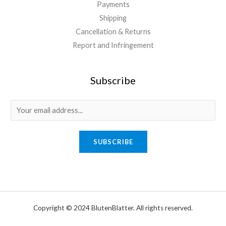
Payments
Shipping
Cancellation & Returns
Report and Infringement
Subscribe
E
m
a
SUBSCRIBE
i
l
*
Copyright © 2024 BlutenBlatter. All rights reserved.