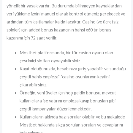
yönelik bir yasak vardır. Bu durumda bilinmeyen kaynaklardan
veri yükleme iznini manuel olarak kontrol etmeniz gerekecek ve
ardından tüm kısıtlamalar kaldırılacaktır. Casino (ve ücretsiz
spinler) için added bonus kazancının bahsi x60’tır, bonus
kazanımı için 72 saat verilir.
Mostbet platformunda, bir tür casino oyunu olan
çevrimiçi slotları oynayabilirsiniz.
Kayıt olduğunuzda, hesabınıza giriş yapabilir ve sunduğu
çeşitli bahis empieza” “casino oyunlarının keyfini
çıkarabilirsiniz.
Örneğin, yeni üyeler için hoş geldin bonusu, mevcut
kullanıcılara ise yatırım empieza kayıp bonusları gibi
çeşitli kampanyalar düzenlenmektedir.
Kullanıcıların aklında bazı sorular olabilir ve bu makalede
Mostbet hakkında sıkça sorulan soruları ve cevaplarını
bulacaksınız.