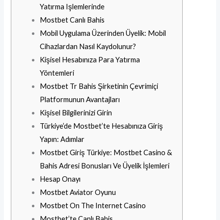
Yatırma Işlemlerinde
Mostbet Canlı Bahis
Mobil Uygulama Üzerinden Üyelik: Mobil
Cihazlardan Nasıl Kaydolunur?
Kişisel Hesabınıza Para Yatırma
Yöntemleri
Mostbet Tr Bahis Şirketinin Çevrimiçi
Platformunun Avantajları
Kişisel Bilgilerinizi Girin
Türkiye’de Mostbet’te Hesabınıza Giriş
Yapın: Adımlar
Mostbet Giriş Türkiye: Mostbet Casino &
Bahis Adresi Bonusları Ve Üyelik İşlemleri
Hesap Onayı
Mostbet Aviator Oyunu
Mostbet On The Internet Casino
Mostbet’te Canlı Bahis