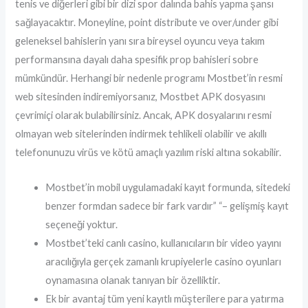
tenis ve diğerleri gibi bir dizi spor dalında bahis yapma şansı
sağlayacaktır. Moneyline, point distribute ve over/under gibi
geleneksel bahislerin yanı sıra bireysel oyuncu veya takım
performansına dayalı daha spesifik prop bahisleri sobre
mümkündür. Herhangi bir nedenle programı Mostbet’in resmi
web sitesinden indiremiyorsanız, Mostbet APK dosyasını
çevrimiçi olarak bulabilirsiniz. Ancak, APK dosyalarını resmi
olmayan web sitelerinden indirmek tehlikeli olabilir ve akıllı
telefonunuzu virüs ve kötü amaçlı yazılım riski altına sokabilir.
Mostbet’in mobil uygulamadaki kayıt formunda, sitedeki
benzer formdan sadece bir fark vardır” “– gelişmiş kayıt
seçeneği yoktur.
Mostbet’teki canlı casino, kullanıcıların bir video yayını
aracılığıyla gerçek zamanlı krupiyelerle casino oyunları
oynamasına olanak tanıyan bir özelliktir.
Ek bir avantaj tüm yeni kayıtlı müşterilere para yatırma