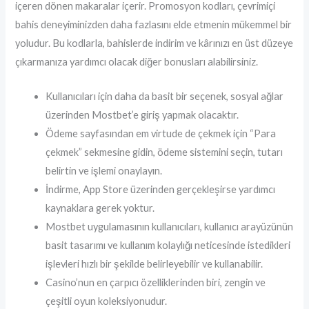
içeren dönen makaralar içerir. Promosyon kodları, çevrimiçi
bahis deneyiminizden daha fazlasını elde etmenin mükemmel bir
yoludur. Bu kodlarla, bahislerde indirim ve kârınızı en üst düzeye
çıkarmanıza yardımcı olacak diğer bonusları alabilirsiniz.
Kullanıcıları için daha da basit bir seçenek, sosyal ağlar
üzerinden Mostbet’e giriş yapmak olacaktır.
Ödeme sayfasından em virtude de çekmek için “Para
çekmek” sekmesine gidin, ödeme sistemini seçin, tutarı
belirtin ve işlemi onaylayın.
İndirme, App Store üzerinden gerçekleşirse yardımcı
kaynaklara gerek yoktur.
Mostbet uygulamasının kullanıcıları, kullanıcı arayüzünün
basit tasarımı ve kullanım kolaylığı neticesinde istedikleri
işlevleri hızlı bir şekilde belirleyebilir ve kullanabilir.
Casino’nun en çarpıcı özelliklerinden biri, zengin ve
çeşitli oyun koleksiyonudur.