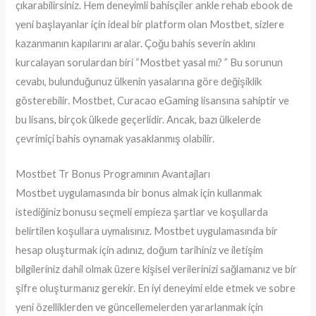
çıkarabilirsiniz. Hem deneyimli bahisçiler ankle rehab ebook de
yeni başlayanlar için ideal bir platform olan Mostbet, sizlere
kazanmanın kapılarını aralar. Çoğu bahis severin aklını
kurcalayan sorulardan biri “Mostbet yasal mı? ” Bu sorunun
cevabı, bulunduğunuz ülkenin yasalarına göre değişiklik
gösterebilir. Mostbet, Curacao eGaming lisansına sahiptir ve
bu lisans, birçok ülkede geçerlidir. Ancak, bazı ülkelerde
çevrimiçi bahis oynamak yasaklanmış olabilir.
Mostbet Tr Bonus Programının Avantajları
Mostbet uygulamasında bir bonus almak için kullanmak
istediğiniz bonusu seçmeli empieza şartlar ve koşullarda
belirtilen koşullara uymalısınız. Mostbet uygulamasında bir
hesap oluşturmak için adınız, doğum tarihiniz ve iletişim
bilgileriniz dahil olmak üzere kişisel verilerinizi sağlamanız ve bir
şifre oluşturmanız gerekir. En iyi deneyimi elde etmek ve sobre
yeni özelliklerden ve güncellemelerden yararlanmak için