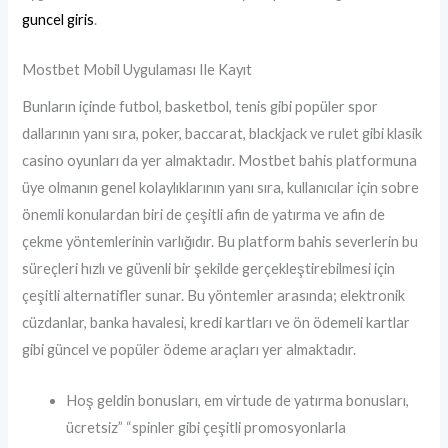
guncel giris
.
Mostbet Mobil Uygulaması Ile Kayıt
Bunların içinde futbol, basketbol, tenis gibi popüler spor
dallarının yanı sıra, poker, baccarat, blackjack ve rulet gibi klasik
casino oyunları da yer almaktadır. Mostbet bahis platformuna
üye olmanın genel kolaylıklarının yanı sıra, kullanıcılar için sobre
önemli konulardan biri de çeşitli afin de yatırma ve afin de
çekme yöntemlerinin varlığıdır. Bu platform bahis severlerin bu
süreçleri hızlı ve güvenli bir şekilde gerçekleştirebilmesi için
çeşitli alternatifler sunar. Bu yöntemler arasında; elektronik
cüzdanlar, banka havalesi, kredi kartları ve ön ödemeli kartlar
gibi güncel ve popüler ödeme araçları yer almaktadır.
Hoş geldin bonusları, em virtude de yatırma bonusları,
ücretsiz” “spinler gibi çeşitli promosyonlarla