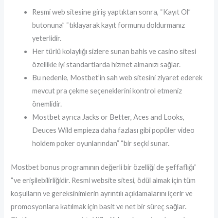
Resmi web sitesine giriş yaptıktan sonra, “Kayıt Ol”
butonuna” “tıklayarak kayıt formunu doldurmanız
yeterlidir.
Her türlü kolaylığı sizlere sunan bahis ve casino sitesi
özellikle iyi standartlarda hizmet almanızı sağlar.
Bu nedenle, Mostbet’in sah web sitesini ziyaret ederek
mevcut pra çekme seçeneklerini kontrol etmeniz
önemlidir.
Mostbet ayrıca Jacks or Better, Aces and Looks,
Deuces Wild empieza daha fazlası gibi popüler video
holdem poker oyunlarından” “bir seçki sunar.
Mostbet bonus programının değerli bir özelliği de şeffaflığı”
“ve erişilebilirliğidir. Resmi website sitesi, ödül almak için tüm
koşulların ve gereksinimlerin ayrıntılı açıklamalarını içerir ve
promosyonlara katılmak için basit ve net bir süreç sağlar.