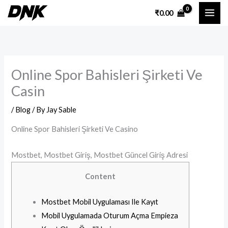
Skip
₹
0.00
to
content
Online Spor Bahisleri Şirketi Ve
Casin
/
Blog
/ By
Jay Sable
Online Spor Bahisleri Şirketi Ve Casino
Mostbet, Mostbet Giriş, Mostbet Güncel Giriş Adresi
Content
Mostbet Mobil Uygulaması Ile Kayıt
Mobil Uygulamada Oturum Açma Empieza