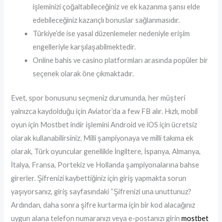
işleminizi çoğaltabileceğiniz ve ek kazanma şansı elde
edebileceğiniz kazançlı bonuslar sağlanmasıdır.
Türkiye’de ise yasal düzenlemeler nedeniyle erişim
engelleriyle karşılaşabilmektedir.
Online bahis ve casino platformları arasında popüler bir
seçenek olarak öne çıkmaktadır.
Evet, spor bonusunu seçmeniz durumunda, her müşteri
yalnızca kaydolduğu için Aviator’da a few FB alır. Hızlı, mobil
oyun için Mostbet indir işlemini Android ve iOS için ücretsiz
olarak kullanabilirsiniz. Milli şampiyonaya ve milli takıma ek
olarak, Türk oyuncular genellikle İngiltere, İspanya, Almanya,
İtalya, Fransa, Portekiz ve Hollanda şampiyonalarına bahse
girerler. Şifrenizi kaybettiğiniz için giriş yapmakta sorun
yaşıyorsanız, giriş sayfasındaki “Şifrenizi una unuttunuz?
Ardından, daha sonra şifre kurtarma için bir kod alacağınız
uygun alana telefon numaranızı veya e-postanızı girin
mostbet