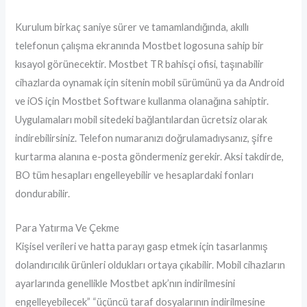
Kurulum birkaç saniye sürer ve tamamlandığında, akıllı
telefonun çalışma ekranında Mostbet logosuna sahip bir
kısayol görünecektir. Mostbet TR bahisçi ofisi, taşınabilir
cihazlarda oynamak için sitenin mobil sürümünü ya da Android
ve iOS için Mostbet Software kullanma olanağına sahiptir.
Uygulamaları mobil sitedeki bağlantılardan ücretsiz olarak
indirebilirsiniz. Telefon numaranızı doğrulamadıysanız, şifre
kurtarma alanına e-posta göndermeniz gerekir. Aksi takdirde,
BO tüm hesapları engelleyebilir ve hesaplardaki fonları
dondurabilir.
Para Yatırma Ve Çekme
Kişisel verileri ve hatta parayı gasp etmek için tasarlanmış
dolandırıcılık ürünleri oldukları ortaya çıkabilir. Mobil cihazların
ayarlarında genellikle Mostbet apk’nın indirilmesini
engelleyebilecek” “üçüncü taraf dosyalarının indirilmesine