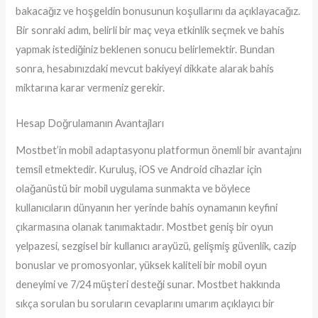
bakacağız ve hoşgeldin bonusunun koşullarını da açıklayacağız.
Bir sonraki adım, belirli bir maç veya etkinlik seçmek ve bahis
yapmak istediğiniz beklenen sonucu belirlemektir. Bundan
sonra, hesabınızdaki mevcut bakiyeyi dikkate alarak bahis
miktarına karar vermeniz gerekir.
Hesap Doğrulamanın Avantajları
Mostbet’in mobil adaptasyonu platformun önemli bir avantajını
temsil etmektedir. Kuruluş, iOS ve Android cihazlar için
olağanüstü bir mobil uygulama sunmakta ve böylece
kullanıcıların dünyanın her yerinde bahis oynamanın keyfini
çıkarmasına olanak tanımaktadır. Mostbet geniş bir oyun
yelpazesi, sezgisel bir kullanıcı arayüzü, gelişmiş güvenlik, cazip
bonuslar ve promosyonlar, yüksek kaliteli bir mobil oyun
deneyimi ve 7/24 müşteri desteği sunar. Mostbet hakkında
sıkça sorulan bu soruların cevaplarını umarım açıklayıcı bir