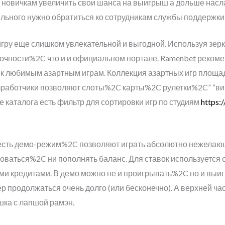
 новичкам увеличить свои шанса на выигрыш а дольше насл
ьного нужно обратиться ко сотрудникам службы поддержки
игру еще слишком увлекательной и выгодной. Используя зе
дочности%2C что и и официальном портале. Ramenbet рекоме
а к любимым азартным играм. Коллекция азартных игр площ
азработчики позволяют слоты%2C карты%2C рулетки%2C” “ви
 каталога есть фильтр для сортировки игр по студиям
https:/
 есть демо-режим%2C позволяют играть абсолютно нежелаю
оваться%2C ни пополнять баланс. Для ставок используется
 кредитами. В демо можно не и проигрывать%2C но и выиг
 продолжаться очень долго (или бесконечно). А верхней ча
ка с лапшой рамэн.