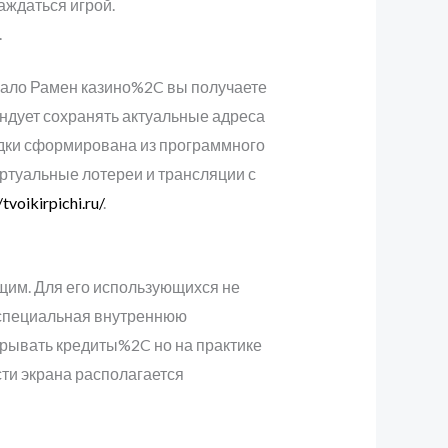
аждаться игрой.
.
ркало Рамен казино%2C вы получаете
ндует сохранять актуальные адреса
адки сформирована из программного
ртуальные лотереи и трансляции с
/tvoikirpichi.ru/
.
щим. Для его использующихся не
 специальная внутреннюю
рывать кредиты%2C но на практике
сти экрана располагается