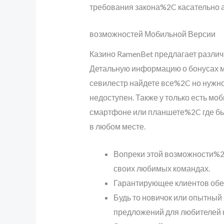
требования закона%2C касательно а
возможностей Мобильной Версии
Казино RamenBet предлагает различ
Детальную информацию о бонусах мо
севилестр найдете все%2C но нужно
недоступен. Также у только есть м
смартфоне или планшете%2C где бы
в любом месте.
Вопреки этой возможности%2C
своих любимых командах.
Гарантирующее клиентов обес
Будь то новичок или опытный
предложений для любителей 