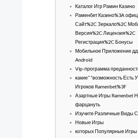
Каталог Игр Рамин Казино
Раменбет Казино%3A офи
Сайт%2C Зеркало%2C Моб
Версия%2C Лицензия%2C
Регистрация%2C Бонусы
Мобильное Приложение дд
Android
Vip-программа преданност
какие” “возможность Есть У
Игроков Ramenbet%3F
Азартные Игры Ramenbet 
фарцануть
Изучите Различные Виды С
Новые Игры
которых Популярные Игры