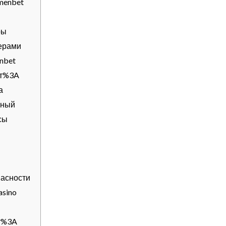
menbet
ры
ерами
nbet
ет%3A
а
мный
сы
пасности
asino
ет%3A