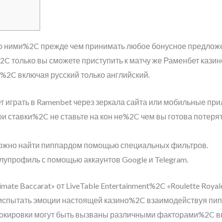
о ними%2C прежде чем принимать любое бонусное предложе
%2C только вы сможете приступить к матчу же Раменбет кази
е%2C включая русский только английский.
т играть в Ramenbet через зеркала сайта или мобильные пр
и ставки%2C не ставьте на кон не%2C чем вы готова потер
можно найти пиппардом помощью специальных фильтров.
лупрофиль с помощью аккаунтов Google и Telegram.
ate Baccarat» от LiveTable Entertainment%2C «Roulette Royale
ам испытать эмоции настоящей казино%2C взаимодействуя 
окировки могут быть вызваны различными факторами%2C вп