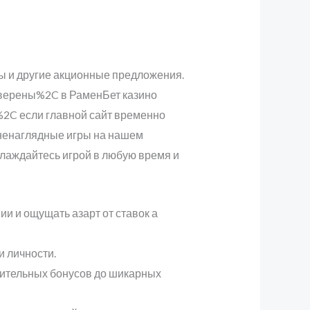
ы и другие акционные предложения.
 уверены%2C в РаменБет казино
%2C если главной сайт временно
 ненаглядные игры на нашем
лаждайтесь игрой в любую время и
и и ощущать азарт от ставок а
личности​​.
шительных бонусов до шикарных