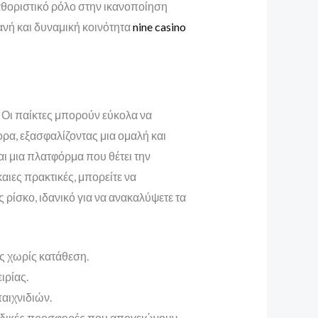
καθοριστικό ρόλο στην ικανοποίηση
ανή και δυναμική κοινότητα
nine casino
Οι παίκτες μπορούν εύκολα να
ρα, εξασφαλίζοντας μια ομαλή και
αι μια πλατφόρμα που θέτει την
καιες πρακτικές, μπορείτε να
 ρίσκο, ιδανικό για να ανακαλύψετε τα
ς χωρίς κατάθεση.
ιρίας.
παιχνιδιών.
οναδικές προσφορές που απογειώνουν