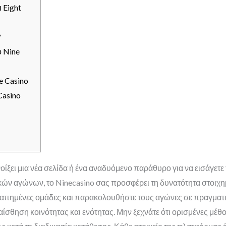
 Eight
?
 Nine
e Casino
Casino
οίξει μια νέα σελίδα ή ένα αναδυόμενο παράθυρο για να εισάγετε
κών αγώνων, το Ninecasino σας προσφέρει τη δυνατότητα στοιχη
αγαπημένες ομάδες και παρακολουθήστε τους αγώνες σε πραγματικ
 αίσθηση κοινότητας και ενότητας. Μην ξεχνάτε ότι ορισμένες μέθ