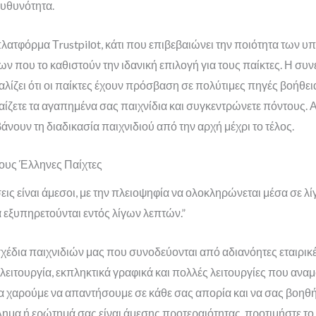
ευθυνότητα.
 πλατφόρμα Тrustpilоt, κάτι που επιβεβαιώνει την ποιότητα των υ
ων που το καθιστούν την ιδανική επιλογή για τους παίκτες. Η συ
ίζει ότι οι παίκτες έχουν πρόσβαση σε πολύτιμες πηγές βοήθεια
ζετε τα αγαπημένα σας παιχνίδια και συγκεντρώνετε πόντους. Αυτ
νουν τη διαδικασία παιχνιδιού από την αρχή μέχρι το τέλος.
ους Έλληνες Παίχτες
εις είναι άμεσοι, με την πλειοψηφία να ολοκληρώνεται μέσα σε λί
να εξυπηρετούνται εντός λίγων λεπτών.”
σχέδια παιχνιδιών μας που συνοδεύονται από αδιανόητες εταιρικές
 λειτουργία, εκπληκτικά γραφικά και πολλές λειτουργίες που ανα
 Θα χαρούμε να απαντήσουμε σε κάθε σας απορία και να σας βοη
ημα ή ερώτημά σας είναι άμεσης προτεραιότητας, προτιμήστε το 