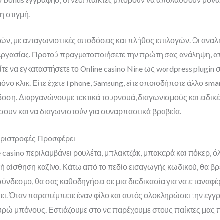
η στιγμή.
ών, με ανταγωνιστικές αποδόσεις και πλήθος επιλογών. Οι αναλή
εργασίας. Προτού πραγματοποιήσετε την πρώτη σας ανάληψη, α
τε να εγκαταστήσετε το Online casino Nine ως wordpress plugin 
ο κλικ. Είτε έχετε i phone, Samsung, είτε οποιοδήποτε άλλο smar
κδοση. Διοργανώνουμε τακτικά τουρνουά, διαγωνισμούς και ειδι
άσουν και να διαγωνιστούν για συναρπαστικά βραβεία.
ριστροφές Προσφέρει
e casino περιλαμβάνει ρουλέτα, μπλακτζάκ, μπακαρά και πόκερ, 
ή αίσθηση καζίνο. Κάτω από το πεδίο εισαγωγής κωδικού, θα βρ
σύνδεσμο, θα σας καθοδηγήσει σε μια διαδικασία για να επαναφέ
ει. Όταν παραπέμπετε έναν φίλο και αυτός ολοκληρώσει την εγγρ
ευρώ μπόνους. Εστιάζουμε στο να παρέχουμε στους παίκτες μας π