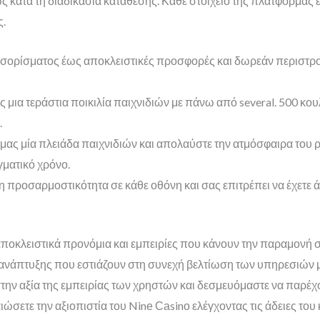
 κατά τη διαδικασία κατάθεσης. Κάθε στοιχείο της πλατφόρμας έχ
ς.
ορίσματος έως αποκλειστικές προσφορές και δωρεάν περιστροφέ
ας μια τεράστια ποικιλία παιχνιδιών με πάνω από several. 500 κο
.
μας μία πλειάδα παιχνιδιών και απολαύστε την ατμόσφαιρα του ρ
γματικό χρόνο.
 προσαρμοστικότητα σε κάθε οθόνη και σας επιτρέπει να έχετε 
αποκλειστικά προνόμια και εμπειρίες που κάνουν την παραμονή σ
ανάπτυξης που εστιάζουν στη συνεχή βελτίωση των υπηρεσιών 
 στην αξία της εμπειρίας των χρηστών και δεσμευόμαστε να παρέ
σετε την αξιοπιστία του Ninе Саsinо ελέγχοντας τις άδειες του κ