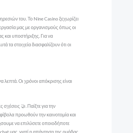
πηρεσιών του. Το Nine Casino ξεχωρίζει
νεργασία μας με οργανισμούς όπως οι
ς και υποστήριξης. Για να
ά τα στοιχεία διασφαλίζουν ότι οι
γα λεπτά. Οι χρόνοι απόκρισης είναι
 σχέσεις 🤝. Παίξτε για την
μφίβολα προωθούν την καινοτομία και
θήσουμε να επιλύσετε οποιοδήποτε
chat μας, γιατί η απάντηση της ομάδας