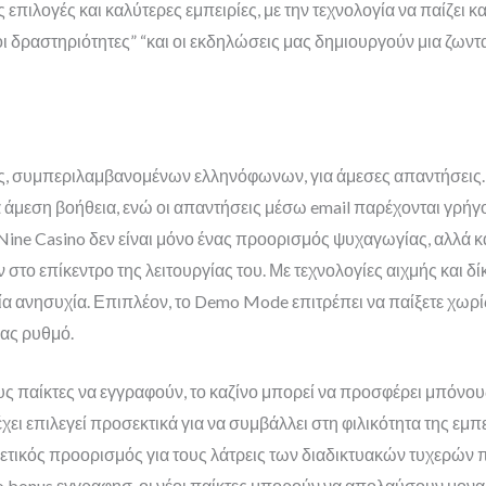
 επιλογές και καλύτερες εμπειρίες, με την τεχνολογία να παίζει 
οι δραστηριότητες” “και οι εκδηλώσεις μας δημιουργούν μια ζωντ
 συμπεριλαμβανομένων ελληνόφωνων, για άμεσες απαντήσεις. 
α άμεση βοήθεια, ενώ οι απαντήσεις μέσω email παρέχονται γρήγο
 Nine Casino δεν είναι μόνο ένας προορισμός ψυχαγωγίας, αλλά κ
στο επίκεντρο της λειτουργίας του. Με τεχνολογίες αιχμής και δί
α ανησυχία. Επιπλέον, το Demo Mode επιτρέπει να παίξετε χωρίς
σας ρυθμό.
υς παίκτες να εγγραφούν, το καζίνο μπορεί να προσφέρει μπόνου
ει επιλεγεί προσεκτικά για να συμβάλλει στη φιλικότητα της εμπε
ιρετικός προορισμός για τους λάτρεις των διαδικτυακών τυχερών 
ino bonus εγγραφησ, οι νέοι παίκτες μπορούν να απολαύσουν μ