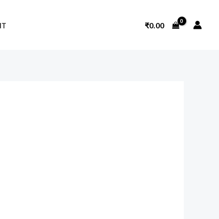
₹
0.00
NT