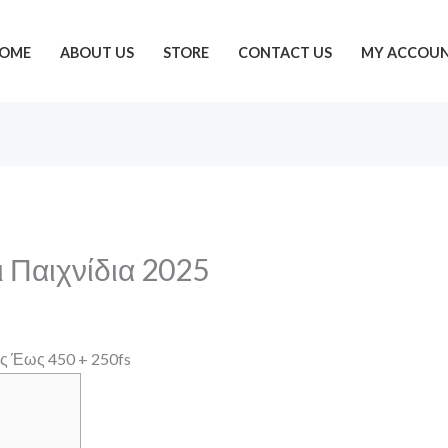
OME
ABOUT US
STORE
CONTACT US
MY ACCOU
 Παιχνίδια 2025
ς Έως 450 + 250fs