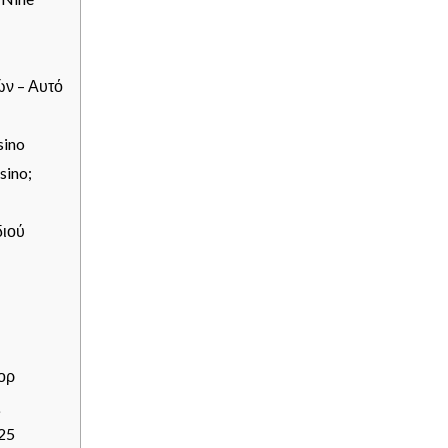
ών – Αυτό
sino
sino;
διού
ορ
ς
25