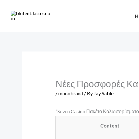
Skip
to
H
content
Νέες Προσφορές Και
/
monobrand
/ By
Jay Sable
“Seven Casino Πακέτο Καλωσορίσματο
Content