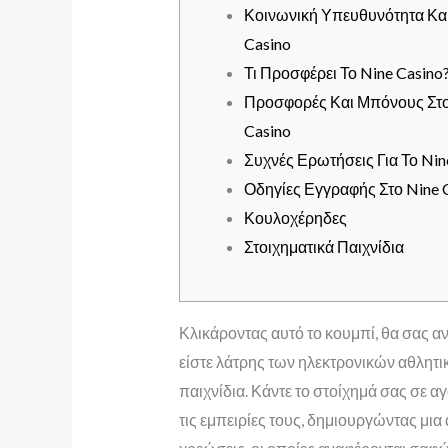
Κοινωνική Υπευθυνότητα Και
Casino
Τι Προσφέρει Το Nine Casino
Προσφορές Και Μπόνους Στο
Casino
Συχνές Ερωτήσεις Για Το Nin
Οδηγίες Εγγραφής Στο Nine 
Κουλοχέρηδες
Στοιχηματικά Παιχνίδια
Κλικάροντας αυτό το κουμπί, θα σας αν
είστε λάτρης των ηλεκτρονικών αθλητι
παιχνίδια. Κάντε το στοίχημά σας σε 
τις εμπειρίες τους, δημιουργώντας μια