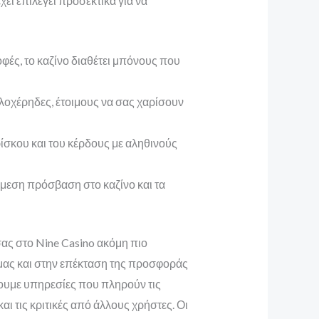
ει επιλεγεί προσεκτικά για να
ς, το καζίνο διαθέτει μπόνους που
υλοχέρηδες, έτοιμους να σας χαρίσουν
ίσκου και του κέρδους με αληθινούς
άμεση πρόσβαση στο καζίνο και τα
ας στο Nine Casino ακόμη πιο
μας και στην επέκταση της προσφοράς
χουμε υπηρεσίες που πληρούν τις
αι τις κριτικές από άλλους χρήστες. Οι