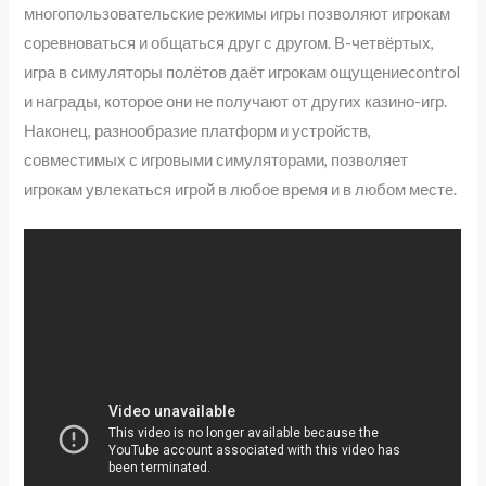
многопользовательские режимы игры позволяют игрокам
соревноваться и общаться друг с другом. В-четвёртых,
игра в симуляторы полётов даёт игрокам ощущениеcontrol
и награды, которое они не получают от других казино-игр.
Наконец, разнообразие платформ и устройств,
совместимых с игровыми симуляторами, позволяет
игрокам увлекаться игрой в любое время и в любом месте.