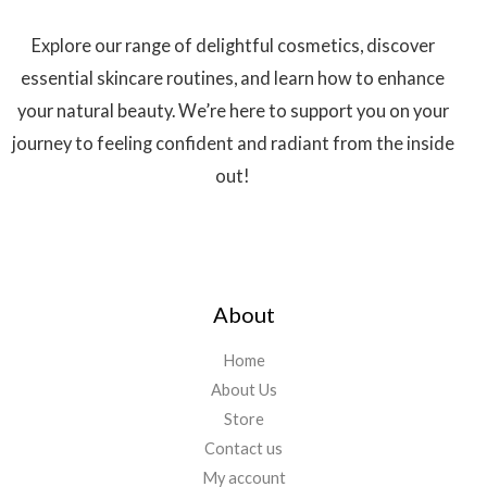
Explore our range of delightful cosmetics, discover
essential skincare routines, and learn how to enhance
your natural beauty. We’re here to support you on your
journey to feeling confident and radiant from the inside
out!
About
Home
About Us
Store
Contact us
My account