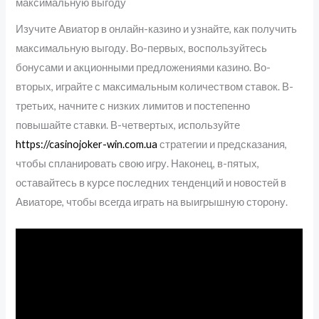
максимальную выгоду
Изучите Авиатор в онлайн-казино и узнайте, как получить
максимальную выгоду. Во-первых, воспользуйтесь
бонусами и акционными предложениями казино. Во-
вторых, играйте с максимальным количеством ставок. В-
третьих, начните с низких лимитов и постепенно
повышайте ставки. В-четвертых, используйте
https://casinojoker-win.com.ua
стратегии и предсказания,
чтобы спланировать свою игру. Наконец, в-пятых,
оставайтесь в курсе последних тенденций и новостей в
Авиаторе, чтобы всегда играть на выигрышную сторону.