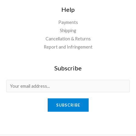
Help
Payments
Shipping
Cancellation & Returns
Report and Infringement
Subscribe
E
m
a
SUBSCRIBE
i
l
*