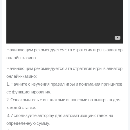
Начинающим рекомендуется эта стратегия игры в авиатор
онлайн-казино
Начинающим рекомендуется эта стратегия игры в авиатор
онлайн-казино:
1. Начните с изучения правил игры и понимания принципов
ее функционирования.
2. Ознакомьтесь с выплатами и шансами на выигрыш для
каждой ставки.
3. Используйте автоplay для автоматизации ставок на
определенную сумму.