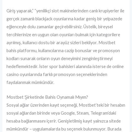
Giriş yaparak,” “yenilikçi slot makinelerinden canlı krupiyerler ile
gerçek zamanlı blackjack oyunlarına kadar geniş bir yelpazede
eğlenceyle dolu zamanlar geçirebilirsiniz. Üstelik, bireysel
tercihlerinize en uygun olan oyunları bulmak için kategorilere
ayrılmış, kullanıcı dostu bir arayüz sizleri bekliyor. Mostbet
bahis platformu, kullanıcılarına cazip bonuslar ve promosyon
kodları sunarak onların oyun deneyimini zenginleştirmeyi
hedeflemektedir. İster spor bahisleri alanında isterse de online
casino oyunlarında farklı promosyon seçeneklerinden
faydalanmak mümkündür.
Mostbet Şirketinde Bahis Oynamalı Mıyım?
Sosyal ağlar üzerinden kayıt seçeneği, Mostbet’teki bir hesabın
sosyal ağlardan birinde veya Google, Steam, Telegram’daki
hesaba bağlanmasını içerir. Genişletilmiş kayıt yalnızca sitede
mümkündür – uygulamalarda bu seçenek bulunmuyor. Burada