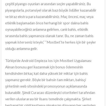
çeşitli piyango oyunları arasından seçim yapabilirsiniz. Bu
piyangolarla, potansiyel olarak bazı büyük ödüller kazanabilir
ve biraz ekstra para kazanabilirsiniz. Maç öncesi, maç veya
etkinlik başlamadan önce herhangi bir spor dalına bahis
oynayabileceğiniz anlamına gelirken, canlı bahis, etkinlik
sırasında bahis yapmanıza olanak tanır. Bu, ne zaman bahis
yapmak isterseniz isteyin,” “Mostbet’te herkes için bir şeyler
olduğu anlamına gelir.
Türkiye’de Android Empieza Ios Için Mostbet Uygulaması
Alınan bonusu geri kazanmak için bonus ödemesinin
kendisinden birkaç kat daha yüksek bir miktar için bahis
yapmanız gerekir. Böyle bir bahsin tam miktarı, bahisçi
şirketinin web sitesindeki promosyonun açıklamasında
bulunabilir. Şimdi Curacao düzenleyici otoriteleri tarafından
verilen uluslararası bir lisans temelinde çalışmakta. Şirket
herhangi bir ciddi kısıtlama olmaksızın dünyanın her yerinden