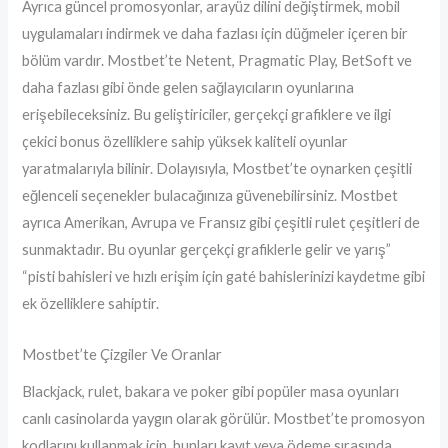
Ayrıca güncel promosyonlar, arayüz dilini değiştirmek, mobil
uygulamaları indirmek ve daha fazlası için düğmeler içeren bir
bölüm vardır. Mostbet’te Netent, Pragmatic Play, BetSoft ve
daha fazlası gibi önde gelen sağlayıcıların oyunlarına
erişebileceksiniz. Bu geliştiriciler, gerçekçi grafiklere ve ilgi
çekici bonus özelliklere sahip yüksek kaliteli oyunlar
yaratmalarıyla bilinir. Dolayısıyla, Mostbet’te oynarken çeşitli
eğlenceli seçenekler bulacağınıza güvenebilirsiniz. Mostbet
ayrıca Amerikan, Avrupa ve Fransız gibi çeşitli rulet çeşitleri de
sunmaktadır. Bu oyunlar gerçekçi grafiklerle gelir ve yarış”
“pisti bahisleri ve hızlı erişim için gaté bahislerinizi kaydetme gibi
ek özelliklere sahiptir.
Mostbet’te Çizgiler Ve Oranlar
Blackjack, rulet, bakara ve poker gibi popüler masa oyunları
canlı casinolarda yaygın olarak görülür. Mostbet’te promosyon
kodlarını kullanmak için, bunları kayıt veya ödeme sırasında