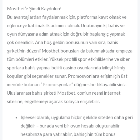
Mostbet’e Şimdi Kaydolun!
Bu avantajlardan faydalanmak için, platforma kayıt olmak ve
eğlenceye katılmak ilk adımınız olmalı. Unutmayın ki, bahis ve
oyun dünyasına adım atmak için doğru bir başlangıç yapmak
çok önemlidir. Ana hoş geldin bonusunun yanı sıra, bahis
şirketinin düzenli Mostbet bonusları da bulunmaktadır empieza
tüm bölümleri etkiler. Yüksek profilli spor etkinliklerine ve siber
sporlara bahis yapma, belirli casino oyunlarında iyileştirilmiş
koşullar gibi seçenekler sunar. Promosyonlara erişim için üst
menüde bulunan “Promosyonlar” düğmesine tıklayabilirsiniz.
Uluslararası bahis şirketi Mostbet. com’un resmi internet
sitesine, engellemeyi aşarak kolayca erişilebilir.
İşlevsel olarak, uygulama hiçbir şekilde siteden daha geri
değildir – burada yeni bir oyun hesabı oluşturabilir,
hesabınıza para yatırabilir, bahisçinin tüm bonus