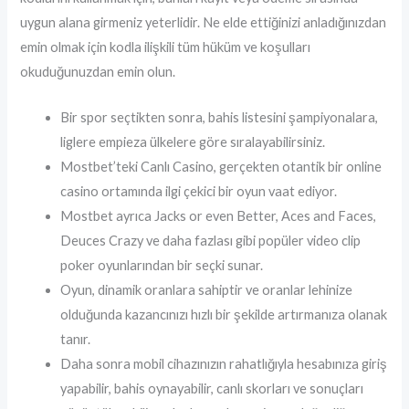
uygun alana girmeniz yeterlidir. Ne elde ettiğinizi anladığınızdan
emin olmak için kodla ilişkili tüm hüküm ve koşulları
okuduğunuzdan emin olun.
Bir spor seçtikten sonra, bahis listesini şampiyonalara,
liglere empieza ülkelere göre sıralayabilirsiniz.
Mostbet’teki Canlı Casino, gerçekten otantik bir online
casino ortamında ilgi çekici bir oyun vaat ediyor.
Mostbet ayrıca Jacks or even Better, Aces and Faces,
Deuces Crazy ve daha fazlası gibi popüler video clip
poker oyunlarından bir seçki sunar.
Oyun, dinamik oranlara sahiptir ve oranlar lehinize
olduğunda kazancınızı hızlı bir şekilde artırmanıza olanak
tanır.
Daha sonra mobil cihazınızın rahatlığıyla hesabınıza giriş
yapabilir, bahis oynayabilir, canlı skorları ve sonuçları