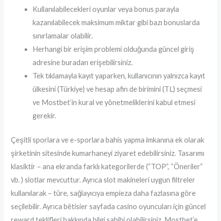
Kullanılabilecekleri oyunlar veya bonus parayla
kazanılabilecek maksimum miktar gibi bazı bonuslarda
sınırlamalar olabilir.
Herhangi bir erişim problemi olduğunda güncel giriş
adresine buradan erişebilirsiniz.
Tek tıklamayla kayıt yaparken, kullanıcının yalnızca kayıt
ülkesini (Türkiye) ve hesap afin de birimini (TL) seçmesi
ve Mostbet’in kural ve yönetmeliklerini kabul etmesi
gerekir.
Çeşitli sporlara ve e-sporlara bahis yapma imkanına ek olarak
şirketinin sitesinde kumarhaneyi ziyaret edebilirsiniz. Tasarımı
klasiktir – ana ekranda farklı kategorilerde (“TOP”, “Öneriler”
vb. ) slotlar mevcuttur. Ayrıca slot makineleri uygun filtreler
kullanılarak – türe, sağlayıcıya empieza daha fazlasına göre
seçilebilir. Ayrıca bêtisier sayfada casino oyuncuları için güncel
reward teklifleri hakkında bilgi sahibi olabilirsiniz. Mostbet’e