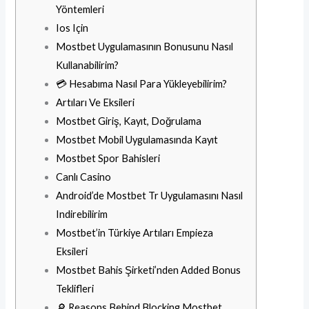
Yöntemleri
Ios Için
Mostbet Uygulamasının Bonusunu Nasıl
Kullanabilirim?
💳 Hesabıma Nasıl Para Yükleyebilirim?
Artıları Ve Eksileri
Mostbet Giriş, Kayıt, Doğrulama
Mostbet Mobil Uygulamasında Kayıt
Mostbet Spor Bahisleri
Canlı Casino
Android’de Mostbet Tr Uygulamasını Nasıl
Indirebilirim
Mostbet’in Türkiye Artıları Empieza
Eksileri
Mostbet Bahis Şirketi’nden Added Bonus
Teklifleri
🔎 Reasons Behind Blocking Mostbet