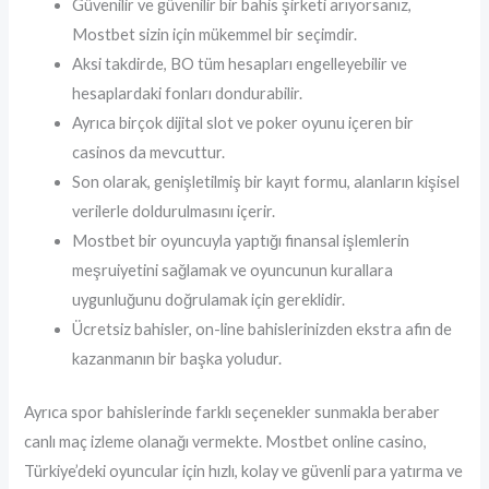
Güvenilir ve güvenilir bir bahis şirketi arıyorsanız,
Mostbet sizin için mükemmel bir seçimdir.
Aksi takdirde, BO tüm hesapları engelleyebilir ve
hesaplardaki fonları dondurabilir.
Ayrıca birçok dijital slot ve poker oyunu içeren bir
casinos da mevcuttur.
Son olarak, genişletilmiş bir kayıt formu, alanların kişisel
verilerle doldurulmasını içerir.
Mostbet bir oyuncuyla yaptığı finansal işlemlerin
meşruiyetini sağlamak ve oyuncunun kurallara
uygunluğunu doğrulamak için gereklidir.
Ücretsiz bahisler, on-line bahislerinizden ekstra afin de
kazanmanın bir başka yoludur.
Ayrıca spor bahislerinde farklı seçenekler sunmakla beraber
canlı maç izleme olanağı vermekte. Mostbet online casino,
Türkiye’deki oyuncular için hızlı, kolay ve güvenli para yatırma ve