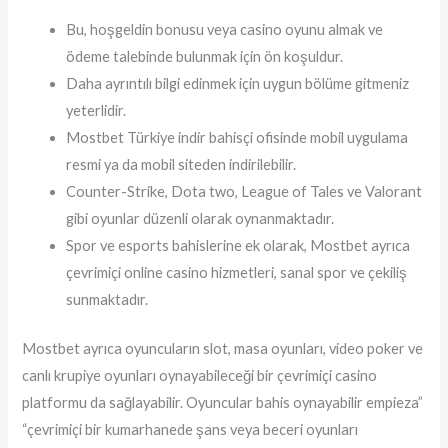
Bu, hoşgeldin bonusu veya casino oyunu almak ve
ödeme talebinde bulunmak için ön koşuldur.
Daha ayrıntılı bilgi edinmek için uygun bölüme gitmeniz
yeterlidir.
Mostbet Türkiye indir bahisçi ofisinde mobil uygulama
resmi ya da mobil siteden indirilebilir.
Counter-Strike, Dota two, League of Tales ve Valorant
gibi oyunlar düzenli olarak oynanmaktadır.
Spor ve esports bahislerine ek olarak, Mostbet ayrıca
çevrimiçi online casino hizmetleri, sanal spor ve çekiliş
sunmaktadır.
Mostbet ayrıca oyuncuların slot, masa oyunları, video poker ve
canlı krupiye oyunları oynayabileceği bir çevrimiçi casino
platformu da sağlayabilir. Oyuncular bahis oynayabilir empieza”
“çevrimiçi bir kumarhanede şans veya beceri oyunları