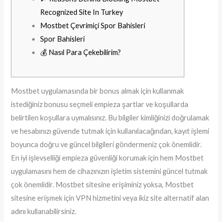
Recognized Site In Turkey
Mostbet Çevrimiçi Spor Bahisleri
Spor Bahisleri
💰 Nasıl Para Çekebilirim?
Mostbet uygulamasında bir bonus almak için kullanmak
istediğiniz bonusu seçmeli empieza şartlar ve koşullarda
belirtilen koşullara uymalısınız. Bu bilgiler kimliğinizi doğrulamak
ve hesabınızı güvende tutmak için kullanılacağından, kayıt işlemi
boyunca doğru ve güncel bilgileri göndermeniz çok önemlidir.
En iyi işlevselliği empieza güvenliği korumak için hem Mostbet
uygulamasını hem de cihazınızın işletim sistemini güncel tutmak
çok önemlidir. Mostbet sitesine erişiminiz yoksa, Mostbet
sitesine erişmek için VPN hizmetini veya ikiz site alternatif alan
adını kullanabilirsiniz.