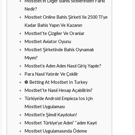
Mostbet’in Diğer Bahis Sitelerinden Farkı
Nedir?
Mostbet Online Bahis Şirketi Ile 2500 Tl’ye
Kadar Bahis Yapın Ve Kazanın
Mostbet’te Çizgiler Ve Oranlar
Mostbet Aviator Oyunu
Mostbet Şirketinde Bahis Oynamalı
Mıyım?
Mostbet’e Adım Adım Nasıl Giriş Yapılır?
Para Nasıl Yatırılır Ve Çekilir
⚽ Betting At Mostbet In Turkey
Mostbet’te Nasıl Hesap Açabilirim?
Türkiye’de Android Empieza Ios Için
Mostbet Uygulaması
Mostbet’e Şimdi Kaydolun!
Mostbet Türkiye’ye Adım” “adım Kayıt
Mostbet Uygulamasında Ödeme