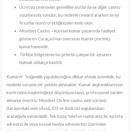
Ücretsiz çevirmeler genellikle slotlarda ve diğer casino
oyunlarında sunulur, bu nedenle reward ararken en iyi
fırsatları kontrol ettiğinizden emin olun.
Mostbet Casino – küresel kumar pazarında faaliyet
gösteren Curaçao’nun overseas lisanslı çevrimiçi
kumarhanesidir.
Türkiye bölgesinde bu şirketin çalışan bir aynasını
bulmak oldukça basittir.
Kumarın” “bağımlılık yapabileceğine dikkat etmek önemlidir, bu
nedenle sorumlu bir şekilde alınmalıdır. Kumar alışkanlıklarınızın
kontrolünü kaybettiğinizi düşünüyorsanız, profesyonel yardım
almanızı öneririz. Mostbet On line casino web sürümü
(tarayıcıdaki web sitesi), iOS ve Android uygulamaları
aracılığıyla oynanabilir. Tek tuşla, telefon numaranız ile, eposta
adresiniz ile veya sosyal medya adresleriniz üzerinden