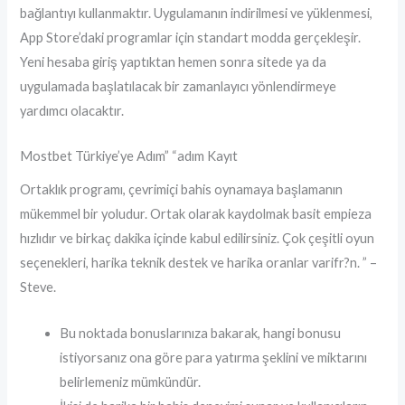
bağlantıyı kullanmaktır. Uygulamanın indirilmesi ve yüklenmesi,
App Store’daki programlar için standart modda gerçekleşir.
Yeni hesaba giriş yaptıktan hemen sonra sitede ya da
uygulamada başlatılacak bir zamanlayıcı yönlendirmeye
yardımcı olacaktır.
Mostbet Türkiye’ye Adım” “adım Kayıt
Ortaklık programı, çevrimiçi bahis oynamaya başlamanın
mükemmel bir yoludur. Ortak olarak kaydolmak basit empieza
hızlıdır ve birkaç dakika içinde kabul edilirsiniz. Çok çeşitli oyun
seçenekleri, harika teknik destek ve harika oranlar varifr?n. ” –
Steve.
Bu noktada bonuslarınıza bakarak, hangi bonusu
istiyorsanız ona göre para yatırma şeklini ve miktarını
belirlemeniz mümkündür.