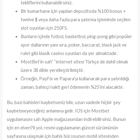
tekliflerini kullanabilirsiniz.
Bir kumarhane için yapılan depozitoda %100 bonus +
twelve $ veya daha fazla para yatırma işleminde seçilen
slot oyunları için 250FS.
Bunların içinde futbol, basketbol, ping-pong gibi popüler
spor dallarının yanı sıra, poker, baccarat, black jack ve
rulet gibi klasik casino oyunları da yer almaktadır.
MostBet’in sah” “internet sitesi Türkçe de dahil olmak
üzere 38 dilde yerelleştirilmiştir.
Örneğin, PayFix ve Papara’yı kullanarak para yatırıldığı
zaman, bahisçi nakit geri ödemenin %25’ini alacaktır.
Bu, bazı bahisleri kaybetseniz bile, uzun vadede hiçbir şey
kaybetmeyeceğiniz anlamına gelir. IOS için Mostbet
uygulamasını sah Apple mağazasından indirebilirsiniz. Bunun
için en elveri?li yol, resmi uygulamanın güncel sürümünün
sayfasına ulaşmak için bahis bürosunun mobil sitesinden