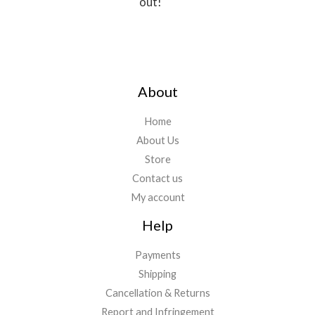
out!
About
Home
About Us
Store
Contact us
My account
Help
Payments
Shipping
Cancellation & Returns
Report and Infringement