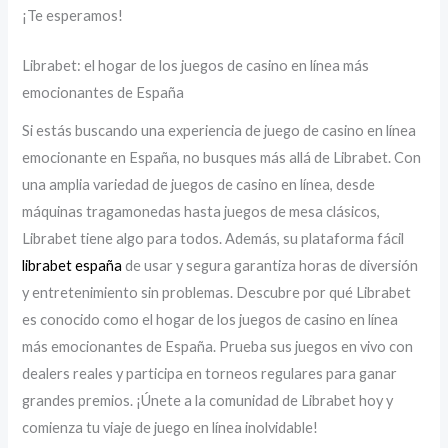
¡Te esperamos!
Librabet: el hogar de los juegos de casino en línea más
emocionantes de España
Si estás buscando una experiencia de juego de casino en línea
emocionante en España, no busques más allá de Librabet. Con
una amplia variedad de juegos de casino en línea, desde
máquinas tragamonedas hasta juegos de mesa clásicos,
Librabet tiene algo para todos. Además, su plataforma fácil
librabet españa
de usar y segura garantiza horas de diversión
y entretenimiento sin problemas. Descubre por qué Librabet
es conocido como el hogar de los juegos de casino en línea
más emocionantes de España. Prueba sus juegos en vivo con
dealers reales y participa en torneos regulares para ganar
grandes premios. ¡Únete a la comunidad de Librabet hoy y
comienza tu viaje de juego en línea inolvidable!