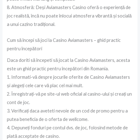
8. Atmosferă: Deși Aviamasters Casino oferă o experiență de
joc realistă, încă nu poate înlocui atmosfera vibrantă și socială
a unui cazino tradițional.
Cum să începi să joci la Casino Aviamasters – ghid practic
pentru începători
Daca doriti să începeti să jocat la Casino Aviamasters, acesta
este un ghid practic pentru începători din Romania.
1. Informati-vă despre jocurile oferite de Casino Aviamasters
și alegeți cele care vă plac cel mai mult.
2. Înregistrați-vă pe site-ul web oficial al casino-ului și creați un
cont de joc.
3. Verificați daca aveteti nevoie de un cod de promo pentru a
putea beneficia de o oferta de wellcome.
4. Depuneți fonduri pe contul dvs. de joc, folosind metode de
plată acceptate de casino.