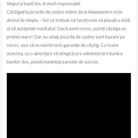
timpul și banii dvs. în mod responsabil.
Câștigați la jocurile de cazino online de la Aviamasters este
destul de simplu – tot ce trebuie să faceți este să plasați o miză
și să așteptați rezultatul. Dacă aveti noroc, puteți câștiga un
premiu mare! Dar nu uitați, jocurile de cazino sunt bazate pe
noroc, așa că nu există nicio garanție de câștig. Cu toate
acestea, cu o abordare strategică și o administrare bună a
banilor dvs., puteți maximiza șansele de succes.