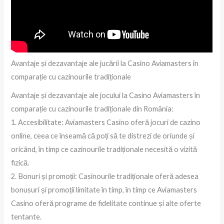
Avantaje și dezavantaje ale jucării la Casino Aviamasters în
comparație cu cazinourile tradiționale
Avantaje și dezavantaje ale jocului la Casino Aviamasters în
comparație cu cazinourile tradiționale din România:
1. Accesibilitate: Aviamasters Casino oferă jocuri de cazino
online, ceea ce înseamă că poți să te distrezi de oriunde și
oricând, în timp ce cazinourile tradiționale necesită o vizită
fizică.
2. Bonuri și promoții: Casinourile tradiționale oferă adesea
bonusuri și promoții limitate în timp, în timp ce Aviamasters
Casino oferă programe de fidelitate continue și alte oferte
tentante.