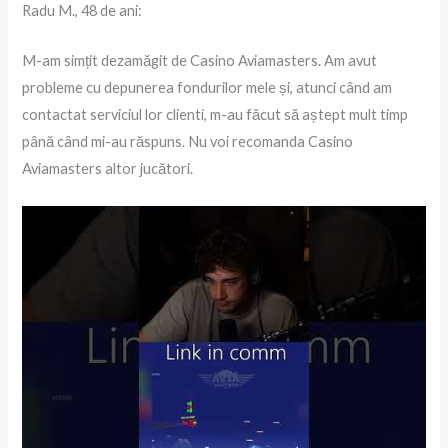
Radu M., 48 de ani:
M-am simțit dezamăgit de Casino Aviamasters. Am avut
probleme cu depunerea fondurilor mele și, atunci când am
contactat serviciul lor clienti, m-au făcut să aștept mult timp
până când mi-au răspuns. Nu voi recomanda Casino
Aviamasters altor jucători.