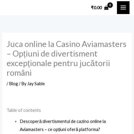
Skip
₹
0.00
to
content
Juca online la Casino Aviamasters
– Opțiuni de divertisment
excepționale pentru jucătorii
români
/
Blog
/ By
Jay Sable
Table of contents
Descoperă divertismentul de cazino online la
Aviamasters – ce opțiuni oferă platforma?