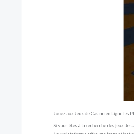
Jouez aux Jeux de Casino en Ligne les P
Si vous êtes à la recherche des jeux de c
Leur plateforme offre une large sélectio