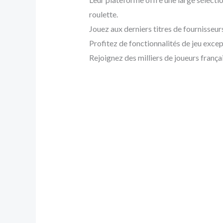
roulette.
Jouez aux derniers titres de fournisseur
Profitez de fonctionnalités de jeu excep
Rejoignez des milliers de joueurs frança