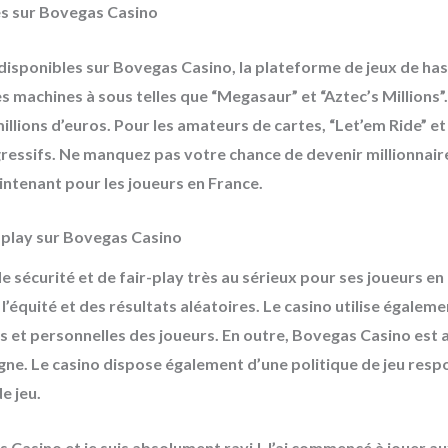
es sur Bovegas Casino
disponibles sur Bovegas Casino, la plateforme de jeux de has
s machines à sous telles que “Megasaur” et “Aztec’s Millions”
llions d’euros. Pour les amateurs de cartes, “Let’em Ride” e
essifs. Ne manquez pas votre chance de devenir millionnaire
ntenant pour les joueurs en France.
r-play sur Bovegas Casino
sécurité et de fair-play très au sérieux pour ses joueurs en 
l’équité et des résultats aléatoires. Le casino utilise égale
s et personnelles des joueurs. En outre, Bovegas Casino est 
igne. Le casino dispose également d’une politique de jeu resp
e jeu.
Casino et je suis absolument ravi ! J’ai commencé à jouer au