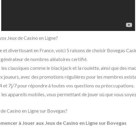
os Jeux de Casino en Ligne?
e et divertissant en France, voici 5 raisons de choisir Bovegas Casi
n générateur de nombres aléatoires certifié.
s les classiques comme le blackjack et la roulette, ainsi que des mac
x joueurs, avec des promotions régulières pour les membres exista
24 et 7j/7 pour répondre à toutes vos questions ou préoccupations.
 les appareils mobiles, vous permettant de jouer où que vous soyez
e Casino en Ligne sur Bovegas?
ncer à Jouer aux Jeux de Casino en Ligne sur Bovegas