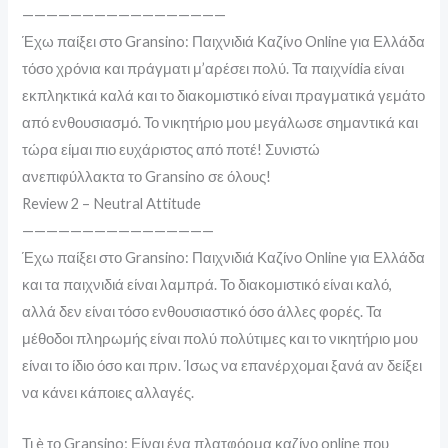
—————————————————
Έχω παίξει στο Gransino: Παιχνιδιά Καζίνο Online για Ελλάδα
τόσο χρόνια και πράγματι μ’αρέσει πολύ. Τα παιχνídia είναι
εκπληκτικά καλά και το διακομιστικό είναι πραγματικά γεμάτο
από ενθουσιασμό. Το νικητήριο μου μεγάλωσε σημαντικά και
τώρα είμαι πιο ευχάριστος από ποτέ! Συνιστώ
ανεπιφύλλακτα το Gransino σε όλους!
Review 2 – Neutral Attitude
————————————————
Έχω παίξει στο Gransino: Παιχνιδιά Καζίνο Online για Ελλάδα
και τα παιχνιδιά είναι λαμπρά. Το διακομιστικό είναι καλό,
αλλά δεν είναι τόσο ενθουσιαστικό όσο άλλες φορές. Τα
μέθοδοι πληρωμής είναι πολύ πολύτιμες και το νικητήριο μου
είναι το ίδιο όσο και πριν. Ίσως να επανέρχομαι ξανά αν δείξει
να κάνει κάποιες αλλαγές.
Τι è το Gransino; Είναι ένα πλατφόρμα καζίνο online που