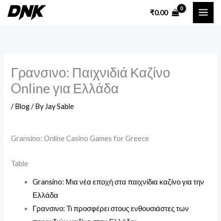
Skip
₹
0.00
to
content
Γρανσινο: Παιχνιδιά Καζίνο
Online για Ελλάδα
/
Blog
/ By
Jay Sable
Gransino: Online Casino Games for Greece
Table
Gransino: Μια νέα εποχή στα παιχνίδια καζίνο για την
Ελλάδα
Γρανσινο: Τι προσφέρει στους ενθουσιάστες των