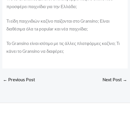
προσφέρει παιχνίδια για την Ελλάδα;
Τι είδη παιχνιδιών καζίνο παίζονται στο Gransino; Είναι
διαθέσιμα όλα τa popular και νέα παιχνίδια;
Το Gransino είναι ισότιμο με τις άλλες πλατφόρμες καζίνο; Τι
κάνει το Gransino να διαφέρει;
←
Previous Post
Next Post
→