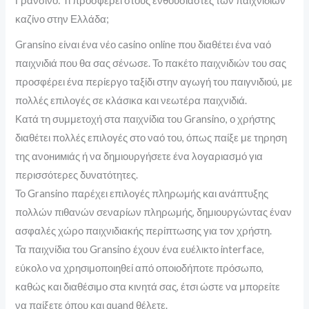
Γρανσινο: Τι προσφέρει στους ενθουσιάστες των παιχνιδιών
καζίνο στην Ελλάδα;
Gransino είναι ένα νέο casino online που διαθέτει ένα ναό
παιχνιδιά που θα σας σένωσε. Το πακέτο παιχνιδιών του σας
προσφέρει ένα περίεργο ταξίδι στην αγωγή του παιγνιδιού, με
πολλές επιλογές σε κλάσικα και νεωτέρα παιχνιδιά.
Κατά τη συμμετοχή στα παιχνίδια του Gransino, ο χρήστης
διαθέτει πολλές επιλογές στο ναό του, όπως παίξε με τηρηση
της ανοнимιάς ή να δημιουργήσετε ένα λογαριασμό για
περισσότερες δυνατότητες.
Το Gransino παρέχει επιλογές πληρωμής και ανάπτυξης
πολλών πιθανών σεναρίων πληρωμής, δημιουργώντας έναν
ασφαλές χώρο παιχνιδιακής περίπτωσης για τον χρήστη.
Τα παιχνίδια του Gransino έχουν ένα ευέλικτο interface,
εύκολο να χρησιμοποιηθεί από οποιοδήποτε πρόσωπο,
καθώς και διαθέσιμο στα κινητά σας, έτσι ώστε να μπορείτε
να παίξετε όπου και quand θέλετε.