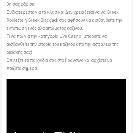
θα σας χάρισε!
Ενδιαφέρεστε για τα κλασικά; Δεν χρειάζεται να να Greek
Roulette ή Greek Blackjack σας αφήσουν να αισθανθείτε την
εντύπωση ενός αλφαιτώματος καζινού.
Τι να πω για την κατηγορία Live Casino; μπορείτε να
αισθανθείτε την ιστορία του καζινού από την ασφάλεια της
οικιακής σας!
Επιλέξτε τα παιχνίδια σας στο Γρανσινο και αρχίστε να
παίζετε σήμερα!