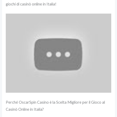
giochi di casinò online in Italia!
Perché OscarSpin Casino è la Scelta Migliore per il Gioco al
Casinò Online in Italia?