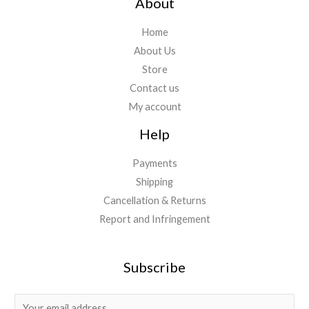
About
Home
About Us
Store
Contact us
My account
Help
Payments
Shipping
Cancellation & Returns
Report and Infringement
Subscribe
E