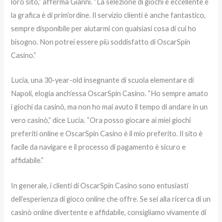
loro sito,” afferma Gianni. “La selezione di giochi è eccellente e
la grafica è di prim’ordine. Il servizio clienti è anche fantastico,
sempre disponibile per aiutarmi con qualsiasi cosa di cui ho
bisogno. Non potrei essere più soddisfatto di OscarSpin
Casino.”
Lucia, una 30-year-old insegnante di scuola elementare di
Napoli, elogia anch’essa OscarSpin Casino. “Ho sempre amato
i giochi da casinò, ma non ho mai avuto il tempo di andare in un
vero casinò,” dice Lucia. “Ora posso giocare ai miei giochi
preferiti online e OscarSpin Casino è il mio preferito. Il sito è
facile da navigare e il processo di pagamento è sicuro e
affidabile.”
In generale, i clienti di OscarSpin Casino sono entusiasti
dell’esperienza di gioco online che offre. Se sei alla ricerca di un
casinò online divertente e affidabile, consigliamo vivamente di