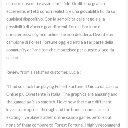
di tesori nascosti e avvincenti sfide. Goditi una grafica
eccellente, effetti sonori realistici e una giocabilità fluida su
qualsiasi dispositivo. Con la semplicità delle regole e la
possibilità di vincere grandi premi, Forest Fortune è
un’esperienza di gioco online che non deluderà. Diventa un
campione di Forest Fortune oggi ed entra a far parte della
community dei vincitori che impazzisce per questo gioco da
casinò!
Review from a satisfied customer, Lucia :
“I had so much fun playing Forest Fortune: il Gioco da Casinò
Online più Divertente in Italia! The graphics are amazing and
the gameplay is so smooth. I love how there are different
levels to progress through and the bonus rounds are so
exciting. I’ve played other online casino games before but
none of them compare to Forest Fortune. I highly recommend