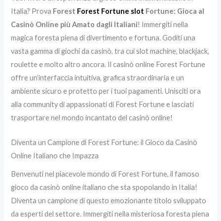
Italia? Prova
Forest
Forest Fortune slot
Fortune: Gioca al
Casinò Online più Amato dagli Italiani
! Immergiti nella
magica foresta piena di divertimento e fortuna. Goditi una
vasta gamma di giochi da casinò, tra cui slot machine, blackjack,
roulette e molto altro ancora. Il casinò online Forest Fortune
offre un’interfaccia intuitiva, grafica straordinaria e un
ambiente sicuro e protetto per i tuoi pagamenti. Unisciti ora
alla community di appassionati di Forest Fortune e lasciati
trasportare nel mondo incantato del casinò online!
Diventa un Campione di Forest Fortune: il Gioco da Casinò
Online Italiano che Impazza
Benvenuti nel piacevole mondo di Forest Fortune, il famoso
gioco da casinò online italiano che sta spopolando in Italia!
Diventa un campione di questo emozionante titolo sviluppato
da esperti del settore. Immergiti nella misteriosa foresta piena