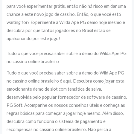
para você experimentar grátis, então não há risco em dar uma
chance a este novo jogo de cassino. Então, o que você está
waiting for? Experimente a Wilda Ape PG demo hoje mesmo e
descubra por que tantos jogadores no Brasil estão se
apaixonando por este jogo!
Tudo o que você precisa saber sobre a demo do Wilda Ape PG
no cassino online brasileiro
Tudo o que você precisa saber sobre a demo do Wild Ape PG
no cassino online brasileiro é aqui. Descubra como jogar esta
emocionante demo de slot com temática de selva,
desenvolvida pelo popular fornecedor de software de cassino,
PG Soft. Acompanhe os nossos conselhos úteis e conheça as
regras básicas para começar a jogar hoje mesmo. Além disso,
descubra como funciona o sistema de pagamento e
recompensas no cassino online brasileiro. Não perca a