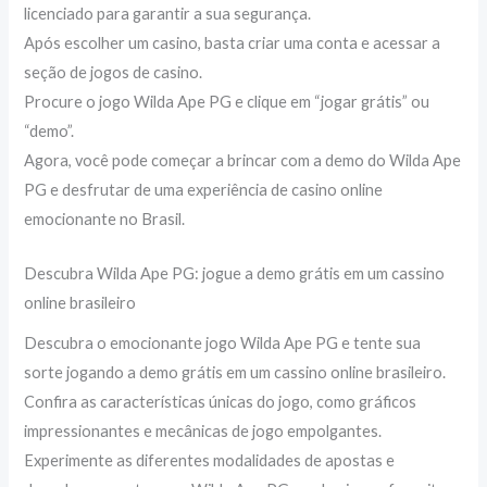
licenciado para garantir a sua segurança.
Após escolher um casino, basta criar uma conta e acessar a
seção de jogos de casino.
Procure o jogo Wilda Ape PG e clique em “jogar grátis” ou
“demo”.
Agora, você pode começar a brincar com a demo do Wilda Ape
PG e desfrutar de uma experiência de casino online
emocionante no Brasil.
Descubra Wilda Ape PG: jogue a demo grátis em um cassino
online brasileiro
Descubra o emocionante jogo Wilda Ape PG e tente sua
sorte jogando a demo grátis em um cassino online brasileiro.
Confira as características únicas do jogo, como gráficos
impressionantes e mecânicas de jogo empolgantes.
Experimente as diferentes modalidades de apostas e