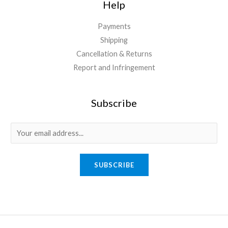
Help
Payments
Shipping
Cancellation & Returns
Report and Infringement
Subscribe
E
m
a
SUBSCRIBE
i
l
*