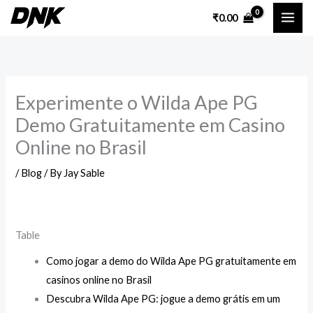
Skip
₹
0.00
to
content
Experimente o Wilda Ape PG
Demo Gratuitamente em Casino
Online no Brasil
/
Blog
/ By
Jay Sable
Table
Como jogar a demo do Wilda Ape PG gratuitamente em
casinos online no Brasil
Descubra Wilda Ape PG: jogue a demo grátis em um