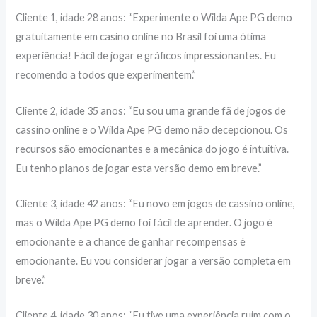
Cliente 1, idade 28 anos: “Experimente o Wilda Ape PG demo
gratuitamente em casino online no Brasil foi uma ótima
experiência! Fácil de jogar e gráficos impressionantes. Eu
recomendo a todos que experimentem.”
Cliente 2, idade 35 anos: “Eu sou uma grande fã de jogos de
cassino online e o Wilda Ape PG demo não decepcionou. Os
recursos são emocionantes e a mecânica do jogo é intuitiva.
Eu tenho planos de jogar esta versão demo em breve.”
Cliente 3, idade 42 anos: “Eu novo em jogos de cassino online,
mas o Wilda Ape PG demo foi fácil de aprender. O jogo é
emocionante e a chance de ganhar recompensas é
emocionante. Eu vou considerar jogar a versão completa em
breve.”
Cliente 4, idade 30 anos: “Eu tive uma experiência ruim com o