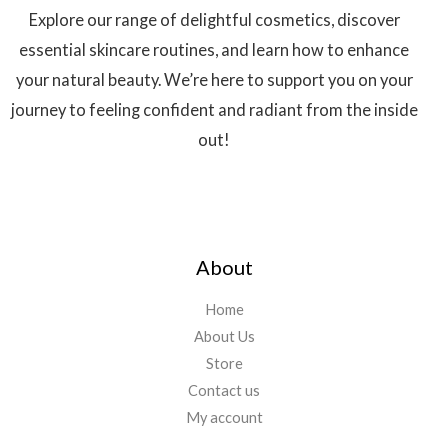
Explore our range of delightful cosmetics, discover
essential skincare routines, and learn how to enhance
your natural beauty. We’re here to support you on your
journey to feeling confident and radiant from the inside
out!
About
Home
About Us
Store
Contact us
My account