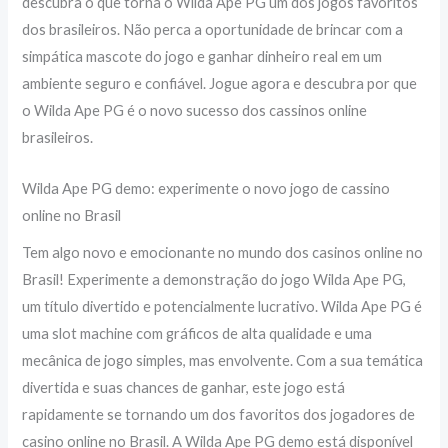
descubra o que torna o Wilda Ape PG um dos jogos favoritos
dos brasileiros. Não perca a oportunidade de brincar com a
simpática mascote do jogo e ganhar dinheiro real em um
ambiente seguro e confiável. Jogue agora e descubra por que
o Wilda Ape PG é o novo sucesso dos cassinos online
brasileiros.
Wilda Ape PG demo: experimente o novo jogo de cassino
online no Brasil
Tem algo novo e emocionante no mundo dos casinos online no
Brasil! Experimente a demonstração do jogo Wilda Ape PG,
um título divertido e potencialmente lucrativo. Wilda Ape PG é
uma slot machine com gráficos de alta qualidade e uma
mecânica de jogo simples, mas envolvente. Com a sua temática
divertida e suas chances de ganhar, este jogo está
rapidamente se tornando um dos favoritos dos jogadores de
casino online no Brasil. A Wilda Ape PG demo está disponível