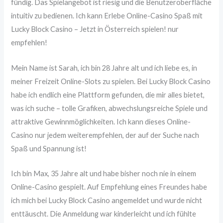
fündig. Das Spielangebot ist riesig und die Benutzeroberfläche
intuitiv zu bedienen. Ich kann Erlebe Online-Casino Spaß mit
Lucky Block Casino – Jetzt in Österreich spielen! nur
empfehlen!
Mein Name ist Sarah, ich bin 28 Jahre alt und ich liebe es, in
meiner Freizeit Online-Slots zu spielen. Bei Lucky Block Casino
habe ich endlich eine Plattform gefunden, die mir alles bietet,
was ich suche – tolle Grafiken, abwechslungsreiche Spiele und
attraktive Gewinnmöglichkeiten. Ich kann dieses Online-
Casino nur jedem weiterempfehlen, der auf der Suche nach
Spaß und Spannung ist!
Ich bin Max, 35 Jahre alt und habe bisher noch nie in einem
Online-Casino gespielt. Auf Empfehlung eines Freundes habe
ich mich bei Lucky Block Casino angemeldet und wurde nicht
enttäuscht. Die Anmeldung war kinderleicht und ich fühlte