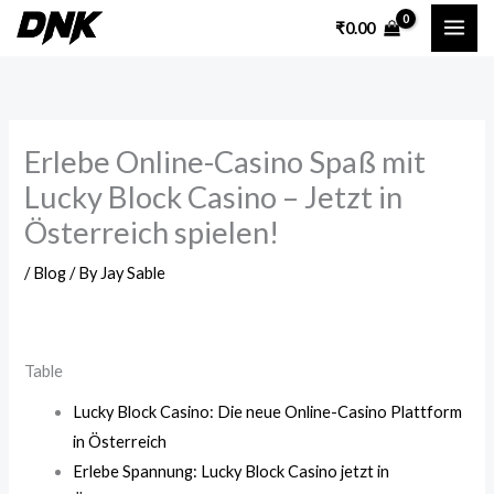
Skip
₹
0.00
to
content
Erlebe Online-Casino Spaß mit
Lucky Block Casino – Jetzt in
Österreich spielen!
/
Blog
/ By
Jay Sable
Table
Lucky Block Casino: Die neue Online-Casino Plattform
in Österreich
Erlebe Spannung: Lucky Block Casino jetzt in