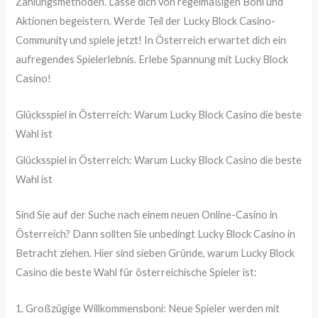
Zahlungsmethoden. Lasse dich von regelmäßigen Boni und
Aktionen begeistern. Werde Teil der Lucky Block Casino-
Community und spiele jetzt! In Österreich erwartet dich ein
aufregendes Spielerlebnis. Erlebe Spannung mit Lucky Block
Casino!
Glücksspiel in Österreich: Warum Lucky Block Casino die beste
Wahl ist
Glücksspiel in Österreich: Warum Lucky Block Casino die beste
Wahl ist
Sind Sie auf der Suche nach einem neuen Online-Casino in
Österreich? Dann sollten Sie unbedingt Lucky Block Casino in
Betracht ziehen. Hier sind sieben Gründe, warum Lucky Block
Casino die beste Wahl für österreichische Spieler ist:
1. Großzügige Willkommensboni: Neue Spieler werden mit