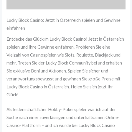
Lucky Block Casino: Jetzt in Österreich spielen und Gewinne
einfahren
Entdecke das Glück im Lucky Block Casino! Jetzt in Österreich
spielen und Ihre Gewinne einfahren. Probieren Sie eine
Vielzahl von Casinospielen wie Slots, Roulette, Blackjack und
mehr. Treten Sie der Lucky Block Community bei und erhalten
Sie exklusive Boni und Aktionen. Spielen Sie sicher und
verantwortungsbewusst und gewinnen Sie große Preise mit
Lucky Block Casino in Österreich. Holen Sie sich jetzt Ihr
Glück!
Als leidenschaftlicher Hobby-Pokerspieler war ich auf der
Suche nach einer zuverlässigen und unterhaltsamen Online-
Casino-Plattform – und ich wurde bei Lucky Block Casino