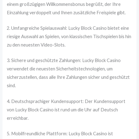
einem großzügigen Willkommensbonus begrüßt, der Ihre
Einzahlung verdoppelt und Ihnen zusätzliche Freispiele gibt.
2. Umfangreiche Spielauswahl: Lucky Block Casino bietet eine
riesige Auswahl an Spielen, von klassischen Tischspielen bis hin
zu den neuesten Video-Slots.
3. Sichere und geschützte Zahlungen: Lucky Block Casino
verwendet die neuesten Sicherheitstechnologien, um
sicherzustellen, dass alle Ihre Zahlungen sicher und geschützt
sind.
4. Deutschsprachiger Kundensupport: Der Kundensupport
von Lucky Block Casino ist rund um die Uhr auf Deutsch
erreichbar.
5. Mobilfreundliche Plattform: Lucky Block Casino ist