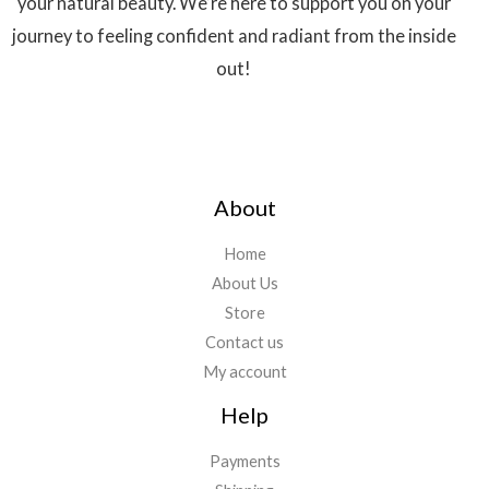
your natural beauty. We’re here to support you on your
journey to feeling confident and radiant from the inside
out!
About
Home
About Us
Store
Contact us
My account
Help
Payments