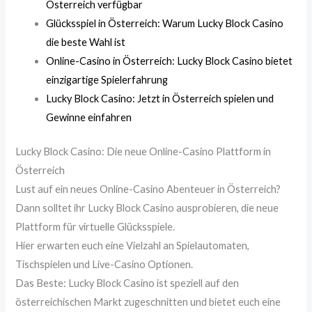
Österreich verfügbar
Glücksspiel in Österreich: Warum Lucky Block Casino
die beste Wahl ist
Online-Casino in Österreich: Lucky Block Casino bietet
einzigartige Spielerfahrung
Lucky Block Casino: Jetzt in Österreich spielen und
Gewinne einfahren
Lucky Block Casino: Die neue Online-Casino Plattform in
Österreich
Lust auf ein neues Online-Casino Abenteuer in Österreich?
Dann solltet ihr Lucky Block Casino ausprobieren, die neue
Plattform für virtuelle Glücksspiele.
Hier erwarten euch eine Vielzahl an Spielautomaten,
Tischspielen und Live-Casino Optionen.
Das Beste: Lucky Block Casino ist speziell auf den
österreichischen Markt zugeschnitten und bietet euch eine