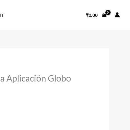
₹
0.00
NT
la Aplicación Globo