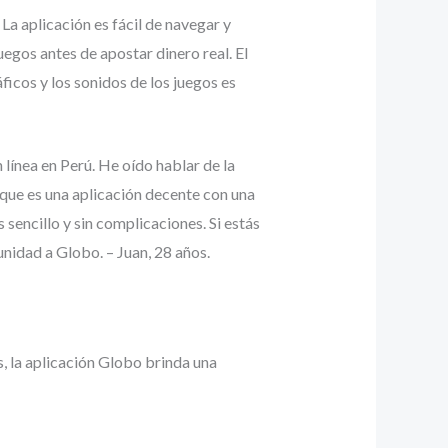
La aplicación es fácil de navegar y
egos antes de apostar dinero real. El
ficos y los sonidos de los juegos es
línea en Perú. He oído hablar de la
que es una aplicación decente con una
s sencillo y sin complicaciones. Si estás
unidad a Globo. – Juan, 28 años.
, la aplicación Globo brinda una