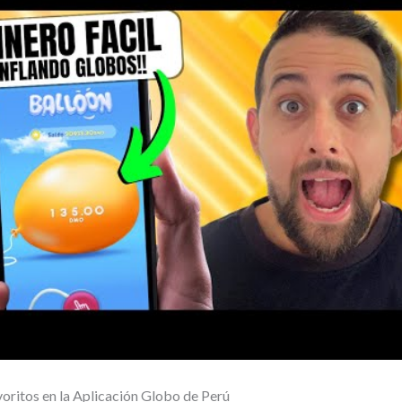
voritos en la Aplicación Globo de Perú