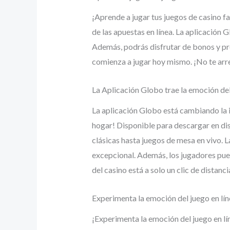
¡Aprende a jugar tus juegos de casino f
de las apuestas en línea. La aplicación 
Además, podrás disfrutar de bonos y pr
comienza a jugar hoy mismo. ¡No te arr
La Aplicación Globo trae la emoción del
La aplicación Globo está cambiando la i
hogar! Disponible para descargar en di
clásicas hasta juegos de mesa en vivo. L
excepcional. Además, los jugadores pue
del casino está a solo un clic de distan
Experimenta la emoción del juego en lín
¡Experimenta la emoción del juego en l