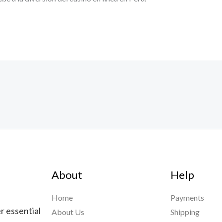
About
Help
Home
Payments
r essential
About Us
Shipping