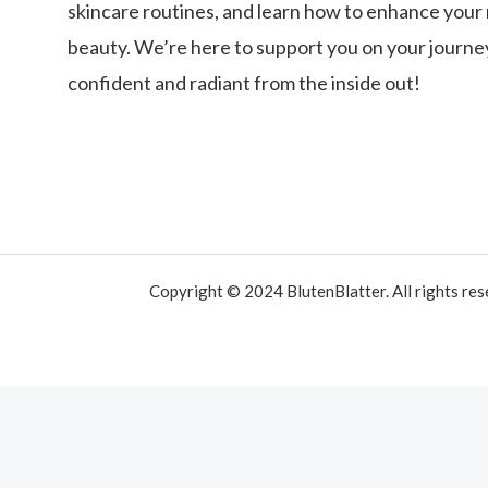
skincare routines, and learn how to enhance your 
beauty. We’re here to support you on your journey
confident and radiant from the inside out!
Copyright © 2024 BlutenBlatter. All rights res