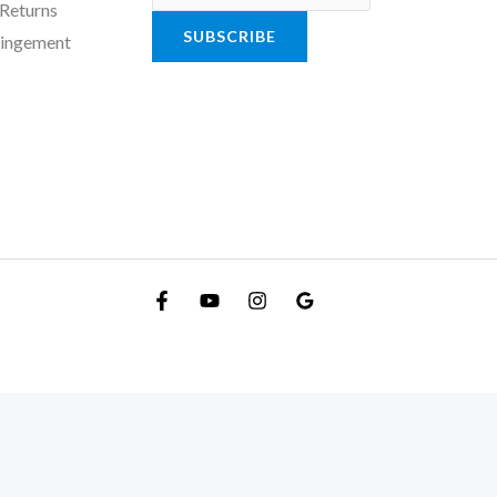
 Returns
SUBSCRIBE
ringement