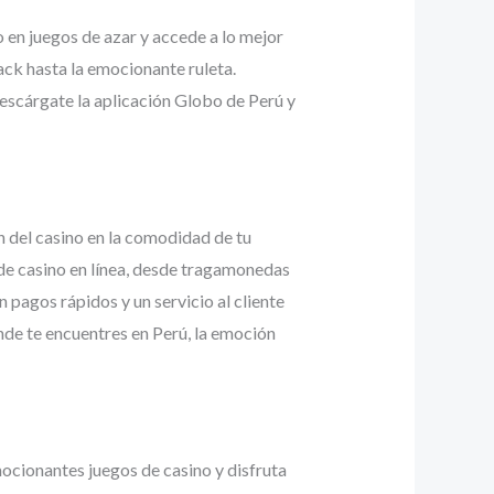
 en juegos de azar y accede a lo mejor
ack hasta la emocionante ruleta.
escárgate la aplicación Globo de Perú y
n del casino en la comodidad de tu
de casino en línea, desde tragamonedas
 pagos rápidos y un servicio al cliente
de te encuentres en Perú, la emoción
ocionantes juegos de casino y disfruta