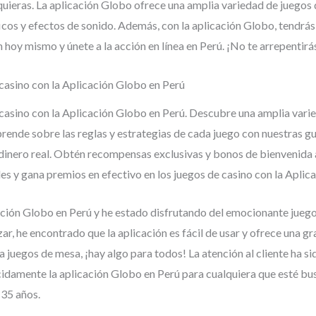
uieras. La aplicación Globo ofrece una amplia variedad de juegos
os y efectos de sonido. Además, con la aplicación Globo, tendrás
hoy mismo y únete a la acción en línea en Perú. ¡No te arrepentirá
casino con la Aplicación Globo en Perú
casino con la Aplicación Globo en Perú. Descubre una amplia vari
nde sobre las reglas y estrategias de cada juego con nuestras guía
inero real. Obtén recompensas exclusivas y bonos de bienvenida a
es y gana premios en efectivo en los juegos de casino con la Aplic
ción Globo en Perú y he estado disfrutando del emocionante juego 
r, he encontrado que la aplicación es fácil de usar y ofrece una gr
juegos de mesa, ¡hay algo para todos! La atención al cliente ha sid
damente la aplicación Globo en Perú para cualquiera que esté bus
 35 años.