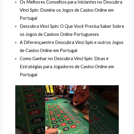
Os Melhores Conselhos para Iniciantes no Descubra
Vinci Spin: Domine os Jogos de Casino Online em
Portugal
Descubra Vinci Spin: O Que Você Precisa Saber Sobre
os Jogos de Casinos Online Portugueses
A Diferençaentre Descubra Vinci Spin e outros Jogos
de Casino Online em Portugal
Como Ganhar no Descubra Vinci Spin: Dicas e
Estratégias para Jogadores de Casino Online em
Portugal