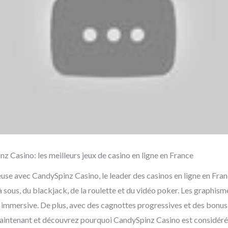
z Casino: les meilleurs jeux de casino en ligne en France
use avec CandySpinz Casino, le leader des casinos en ligne en Franc
 sous, du blackjack, de la roulette et du vidéo poker. Les graphisme
 immersive. De plus, avec des cagnottes progressives et des bonus 
 maintenant et découvrez pourquoi CandySpinz Casino est considéré