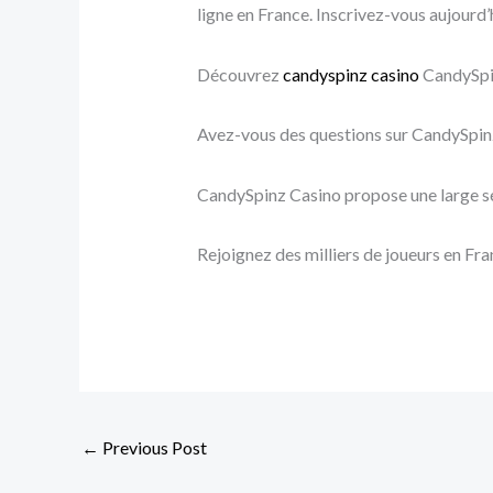
ligne en France. Inscrivez-vous aujourd
Découvrez
candyspinz casino
CandySpin
Avez-vous des questions sur CandySpinz 
CandySpinz Casino propose une large séle
Rejoignez des milliers de joueurs en Fr
←
Previous Post