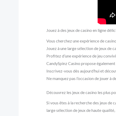
Jouez à des jeux de casino en ligne dél
Vous cherchez une expérience de casino
Jouez à une large sélection de jeux de ca
Profitez d’une expérience de jeu convivi
CandySpinz Casino propose également de
Inscrivez-vous dès aujourd’hui et décou
Ne manquez pas l’occasion de jouer à de
Découvrez les jeux de casino les plus 
Si vous êtes à la recherche des jeux de 
large sélection de jeux de haute qualité