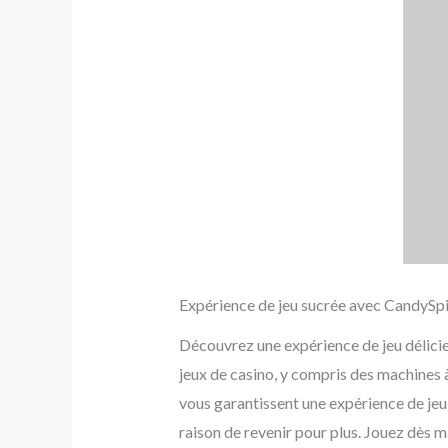
Expérience de jeu sucrée avec CandySpin
Découvrez une expérience de jeu délicie
jeux de casino, y compris des machines à
vous garantissent une expérience de jeu
raison de revenir pour plus. Jouez dès