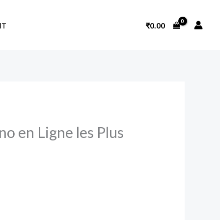
₹
0.00
NT
o en Ligne les Plus