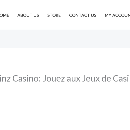
OME
ABOUT US
STORE
CONTACT US
MY ACCOU
z Casino: Jouez aux Jeux de Casin