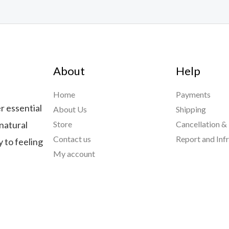
About
Help
Home
Payments
r essential
About Us
Shipping
natural
Store
Cancellation &
Contact us
Report and Inf
 to feeling
My account