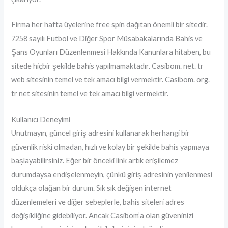
Firma her hafta üyelerine free spin dağıtan önemli bir sitedir.
7258 sayılı Futbol ve Diğer Spor Müsabakalarında Bahis ve
Şans Oyunları Düzenlenmesi Hakkında Kanunlara hitaben, bu
sitede hiçbir şekilde bahis yapılmamaktadır. Casibom. net. tr
web sitesinin temel ve tek amacı bilgi vermektir. Casibom. org.
tr net sitesinin temel ve tek amacı bilgi vermektir.
Kullanıcı Deneyimi
Unutmayın, güncel giriş adresini kullanarak herhangi bir
güvenlik riski olmadan, hızlı ve kolay bir şekilde bahis yapmaya
başlayabilirsiniz. Eğer bir önceki link artık erişilemez
durumdaysa endişelenmeyin, çünkü giriş adresinin yenilenmesi
oldukça olağan bir durum. Sık sık değişen internet
düzenlemeleri ve diğer sebeplerle, bahis siteleri adres
değişikliğine gidebiliyor. Ancak Casibom’a olan güveninizi