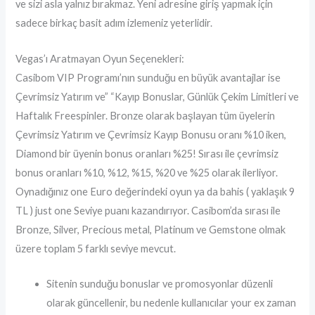
ve sizi asla yalnız bırakmaz. Yeni adresine giriş yapmak için
sadece birkaç basit adım izlemeniz yeterlidir.
Vegas’ı Aratmayan Oyun Seçenekleri:
Casibom VIP Programı’nın sunduğu en büyük avantajlar ise
Çevrimsiz Yatırım ve” “Kayıp Bonuslar, Günlük Çekim Limitleri ve
Haftalık Freespinler. Bronze olarak başlayan tüm üyelerin
Çevrimsiz Yatırım ve Çevrimsiz Kayıp Bonusu oranı %10 iken,
Diamond bir üyenin bonus oranları %25! Sırası ile çevrimsiz
bonus oranları %10, %12, %15, %20 ve %25 olarak ilerliyor.
Oynadığınız one Euro değerindeki oyun ya da bahis ( yaklaşık 9
TL ) just one Seviye puanı kazandırıyor. Casibom’da sırası ile
Bronze, Silver, Precious metal, Platinum ve Gemstone olmak
üzere toplam 5 farklı seviye mevcut.
Sitenin sunduğu bonuslar ve promosyonlar düzenli
olarak güncellenir, bu nedenle kullanıcılar your ex zaman