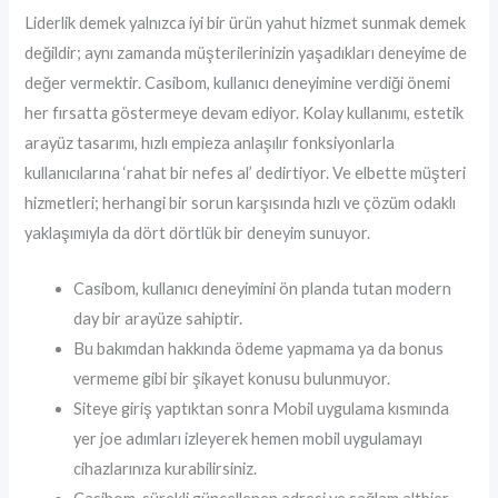
Liderlik demek yalnızca iyi bir ürün yahut hizmet sunmak demek
değildir; aynı zamanda müşterilerinizin yaşadıkları deneyime de
değer vermektir. Casibom, kullanıcı deneyimine verdiği önemi
her fırsatta göstermeye devam ediyor. Kolay kullanımı, estetik
arayüz tasarımı, hızlı empieza anlaşılır fonksiyonlarla
kullanıcılarına ‘rahat bir nefes al’ dedirtiyor. Ve elbette müşteri
hizmetleri; herhangi bir sorun karşısında hızlı ve çözüm odaklı
yaklaşımıyla da dört dörtlük bir deneyim sunuyor.
Casibom, kullanıcı deneyimini ön planda tutan modern
day bir arayüze sahiptir.
Bu bakımdan hakkında ödeme yapmama ya da bonus
vermeme gibi bir şikayet konusu bulunmuyor.
Siteye giriş yaptıktan sonra Mobil uygulama kısmında
yer joe adımları izleyerek hemen mobil uygulamayı
cihazlarınıza kurabilirsiniz.