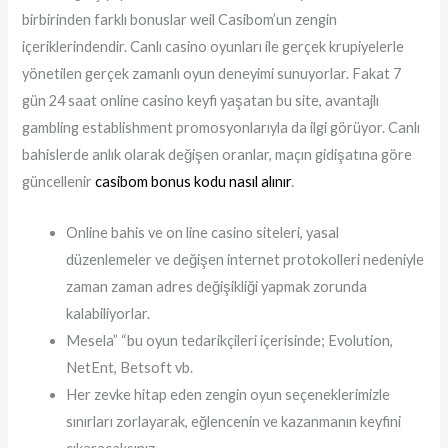
birbirinden farklı bonuslar weil Casibom’un zengin
içeriklerindendir. Canlı casino oyunları ile gerçek krupiyelerle
yönetilen gerçek zamanlı oyun deneyimi sunuyorlar. Fakat 7
gün 24 saat online casino keyfi yaşatan bu site, avantajlı
gambling establishment promosyonlarıyla da ilgi görüyor. Canlı
bahislerde anlık olarak değişen oranlar, maçın gidişatına göre
güncellenir
casibom bonus kodu nasıl alınır
.
Online bahis ve on line casino siteleri, yasal
düzenlemeler ve değişen internet protokolleri nedeniyle
zaman zaman adres değişikliği yapmak zorunda
kalabiliyorlar.
Mesela” “bu oyun tedarikçileri içerisinde; Evolution,
NetEnt, Betsoft vb.
Her zevke hitap eden zengin oyun seçeneklerimizle
sınırları zorlayarak, eğlencenin ve kazanmanın keyfini