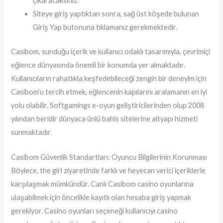
çıkaracaksınız.
Siteye giriş yaptıktan sonra, sağ üst köşede bulunan
Giriş Yap butonuna tıklamanız gerekmektedir.
Casibom, sunduğu içerik ve kullanıcı odaklı tasarımıyla, çevrimiçi
eğlence dünyasında önemli bir konumda yer almaktadır.
Kullanıcıların rahatlıkla keşfedebileceği zengin bir deneyim için
Casibom’u tercih etmek, eğlencenin kapılarını aralamanın en iyi
yolu olabilir. Softgamings e-oyun geliştiricilerinden olup 2008
yılından beridir dünyaca ünlü bahis sitelerine altyapı hizmeti
sunmaktadır.
Casibom Güvenlik Standartları: Oyuncu Bilgilerinin Korunması
Böylece, the girl ziyaretinde farklı ve heyecan verici içeriklerle
karşılaşmak mümkündür. Canlı Casibom casino oyunlarına
ulaşabilmek için öncelikle kayıtlı olan hesaba giriş yapmak
gerekiyor. Casino oyunları seçeneği kullanıcıyı casino