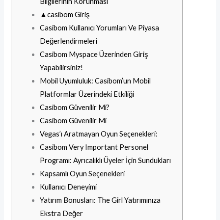
Bilgilerinin Korunması
▲casibom Giriş
Casibom Kullanıcı Yorumları Ve Piyasa
Değerlendirmeleri
Casibom Myspace Üzerinden Giriş
Yapabilirsiniz!
Mobil Uyumluluk: Casibom’un Mobil
Platformlar Üzerindeki Etkiliği
Casibom Güvenilir Mi?
Casibom Güvenilir Mi
Vegas’ı Aratmayan Oyun Seçenekleri:
Casibom Very Important Personel
Programı: Ayrıcalıklı Üyeler İçin Sundukları
Kapsamlı Oyun Seçenekleri
Kullanıcı Deneyimi
Yatırım Bonusları: The Girl Yatırımınıza
Ekstra Değer