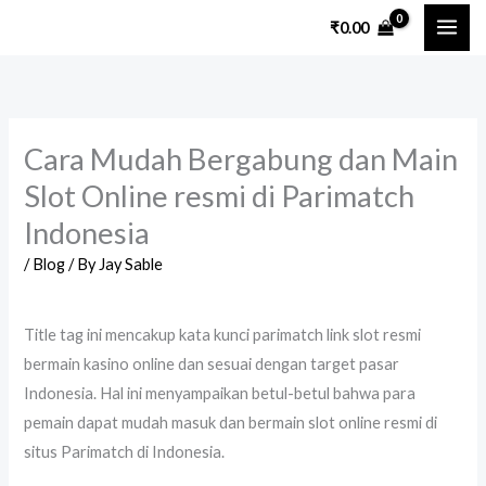
Skip
₹
0.00
to
content
Cara Mudah Bergabung dan Main
Slot Online resmi di Parimatch
Indonesia
/
Blog
/ By
Jay Sable
Title tag ini mencakup kata kunci parimatch link slot resmi
bermain kasino online dan sesuai dengan target pasar
Indonesia. Hal ini menyampaikan betul-betul bahwa para
pemain dapat mudah masuk dan bermain slot online resmi di
situs Parimatch di Indonesia.