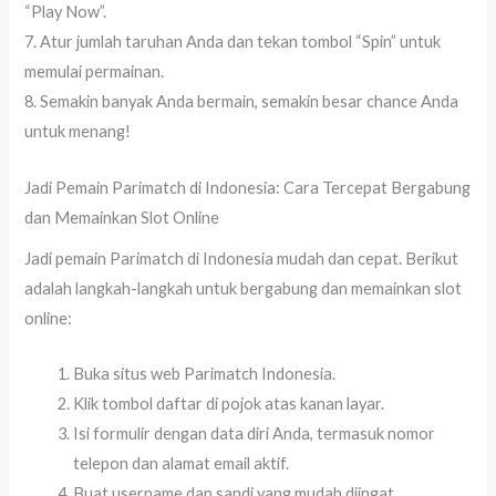
“Play Now”.
7. Atur jumlah taruhan Anda dan tekan tombol “Spin” untuk
memulai permainan.
8. Semakin banyak Anda bermain, semakin besar chance Anda
untuk menang!
Jadi Pemain Parimatch di Indonesia: Cara Tercepat Bergabung
dan Memainkan Slot Online
Jadi pemain Parimatch di Indonesia mudah dan cepat. Berikut
adalah langkah-langkah untuk bergabung dan memainkan slot
online:
Buka situs web Parimatch Indonesia.
Klik tombol daftar di pojok atas kanan layar.
Isi formulir dengan data diri Anda, termasuk nomor
telepon dan alamat email aktif.
Buat username dan sandi yang mudah diingat.