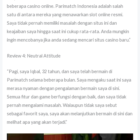
beberapa casino online. Parimatch Indonesia adalah salah
satu di antara mereka yang menawarkan slot online resmi.
Saya tidak pernah memiliki masalah dengan situs ini dan
keajaiban saya hingga saat ini cukup rata-rata. Anda mungkin
ingin mencobanya jika anda sedang mencari situs casino baru.”
Review 4: Neutral Attitude
“Pagi, saya Iqbal, 32 tahun, dan saya telah bermain di
Parimatch selama beberapa bulan. Saya mengaku saat ini saya
merasa nyaman dengan pengalaman bermain saya di sini.
Semua fitur dan game berfungsi dengan baik, dan saya tidak
pernah mengalami masalah. Walaupun tidak saya sebut
sebagai favorit saya, saya akan melanjutkan bermain di sini dan
melihat apa yang akan terjadi.”