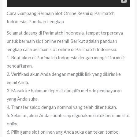
Cara Gampang Bermain Slot Online Resmi di Parimatch
Indonesia: Panduan Lengkap
Selamat datang di Parimatch Indonesia, tempat terpercaya
untuk bermain slot online resmi! Berikut adalah panduan
lengkap cara bermain slot online di Parimatch Indonesia:
1. Buat akun di Parimatch Indonesia dengan mengisi formulir
pendaftaran.
2. Verifikasi akun Anda dengan mengklik link yang dikirim ke
email Anda.
3. Masuk ke halaman deposit dan pilih metode pembayaran
yang Anda suka.
4. Transfer saldo dengan nominal yang telah ditentukan.
5. Selamat, akun Anda sudah siap digunakan untuk bermain slot
online.
6. Pilih game slot online yang Anda suka dan tekan tombol