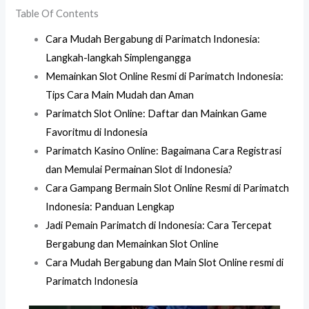
Table Of Contents
Cara Mudah Bergabung di Parimatch Indonesia:
Langkah-langkah Simplengangga
Memainkan Slot Online Resmi di Parimatch Indonesia:
Tips Cara Main Mudah dan Aman
Parimatch Slot Online: Daftar dan Mainkan Game
Favoritmu di Indonesia
Parimatch Kasino Online: Bagaimana Cara Registrasi
dan Memulai Permainan Slot di Indonesia?
Cara Gampang Bermain Slot Online Resmi di Parimatch
Indonesia: Panduan Lengkap
Jadi Pemain Parimatch di Indonesia: Cara Tercepat
Bergabung dan Memainkan Slot Online
Cara Mudah Bergabung dan Main Slot Online resmi di
Parimatch Indonesia