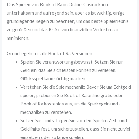
Das Spielen von Book of Ra im Online-Casino kann
unterhaltsam und aufregend sein, aber es ist wichtig, einige
grundlegende Regeln zu beachten, um das beste Spielerlebnis
zu genießen und das Risiko von finanziellen Verlusten zu
minimieren.
Grundregeln für alle Book of Ra Versionen
Spielen Sie verantwortungsbewusst: Setzen Sie nur
Geld ein, das Sie sich leisten können zu verlieren.
Glücksspiel kann süchtig machen.
Verstehen Sie die Spielmechanik: Bevor Sie um Echtgeld
spielen, probieren Sie Book of Ra online gratis oder
Book of Ra kostenlos aus, um die Spielregeln und -
mechaniken zu verstehen.
Setzen Sie Limits: Legen Sie vor dem Spielen Zeit- und
Geldlimits fest, um sicherzustellen, dass Sie nicht zu viel
einsetzen oder zu lange spielen.