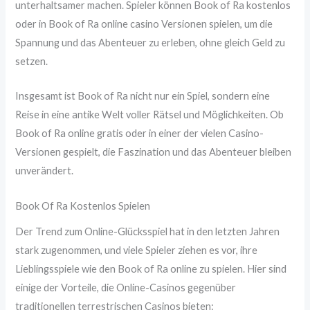
unterhaltsamer machen. Spieler können Book of Ra kostenlos
oder in Book of Ra online casino Versionen spielen, um die
Spannung und das Abenteuer zu erleben, ohne gleich Geld zu
setzen.
Insgesamt ist Book of Ra nicht nur ein Spiel, sondern eine
Reise in eine antike Welt voller Rätsel und Möglichkeiten. Ob
Book of Ra online gratis oder in einer der vielen Casino-
Versionen gespielt, die Faszination und das Abenteuer bleiben
unverändert.
Book Of Ra Kostenlos Spielen
Der Trend zum Online-Glücksspiel hat in den letzten Jahren
stark zugenommen, und viele Spieler ziehen es vor, ihre
Lieblingsspiele wie den Book of Ra online zu spielen. Hier sind
einige der Vorteile, die Online-Casinos gegenüber
traditionellen terrestrischen Casinos bieten: