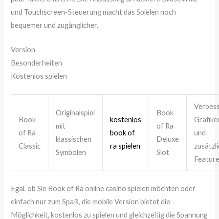
und Touchscreen-Steuerung macht das Spielen noch
bequemer und zugänglicher.
Version
Besonderheiten
Kostenlos spielen
Verbes
Originalspiel
Book
Book
kostenlos
Grafike
mit
of Ra
of Ra
book of
und
klassischen
Deluxe
Classic
ra spielen
zusätzl
Symbolen
Slot
Featur
Egal, ob Sie Book of Ra online casino spielen möchten oder
einfach nur zum Spaß, die mobile Version bietet die
Möglichkeit, kostenlos zu spielen und gleichzeitig die Spannung