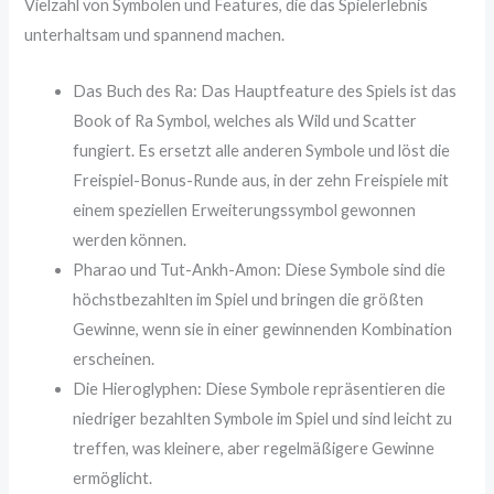
Vielzahl von Symbolen und Features, die das Spielerlebnis
unterhaltsam und spannend machen.
Das Buch des Ra: Das Hauptfeature des Spiels ist das
Book of Ra Symbol, welches als Wild und Scatter
fungiert. Es ersetzt alle anderen Symbole und löst die
Freispiel-Bonus-Runde aus, in der zehn Freispiele mit
einem speziellen Erweiterungssymbol gewonnen
werden können.
Pharao und Tut-Ankh-Amon: Diese Symbole sind die
höchstbezahlten im Spiel und bringen die größten
Gewinne, wenn sie in einer gewinnenden Kombination
erscheinen.
Die Hieroglyphen: Diese Symbole repräsentieren die
niedriger bezahlten Symbole im Spiel und sind leicht zu
treffen, was kleinere, aber regelmäßigere Gewinne
ermöglicht.