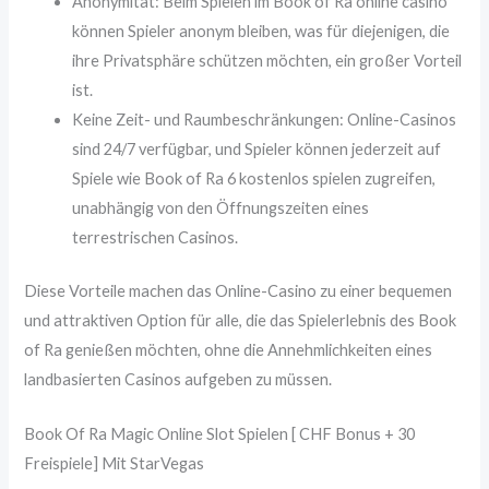
Anonymität: Beim Spielen im Book of Ra online casino
können Spieler anonym bleiben, was für diejenigen, die
ihre Privatsphäre schützen möchten, ein großer Vorteil
ist.
Keine Zeit- und Raumbeschränkungen: Online-Casinos
sind 24/7 verfügbar, und Spieler können jederzeit auf
Spiele wie Book of Ra 6 kostenlos spielen zugreifen,
unabhängig von den Öffnungszeiten eines
terrestrischen Casinos.
Diese Vorteile machen das Online-Casino zu einer bequemen
und attraktiven Option für alle, die das Spielerlebnis des Book
of Ra genießen möchten, ohne die Annehmlichkeiten eines
landbasierten Casinos aufgeben zu müssen.
Book Of Ra Magic Online Slot Spielen [ CHF Bonus + 30
Freispiele] Mit StarVegas