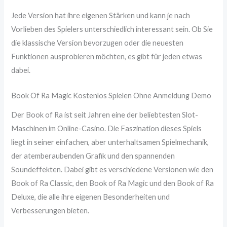
Jede Version hat ihre eigenen Stärken und kann je nach
Vorlieben des Spielers unterschiedlich interessant sein. Ob Sie
die klassische Version bevorzugen oder die neuesten
Funktionen ausprobieren möchten, es gibt für jeden etwas
dabei.
Book Of Ra Magic Kostenlos Spielen Ohne Anmeldung Demo
Der Book of Ra ist seit Jahren eine der beliebtesten Slot-
Maschinen im Online-Casino. Die Faszination dieses Spiels
liegt in seiner einfachen, aber unterhaltsamen Spielmechanik,
der atemberaubenden Grafik und den spannenden
Soundeffekten. Dabei gibt es verschiedene Versionen wie den
Book of Ra Classic, den Book of Ra Magic und den Book of Ra
Deluxe, die alle ihre eigenen Besonderheiten und
Verbesserungen bieten.