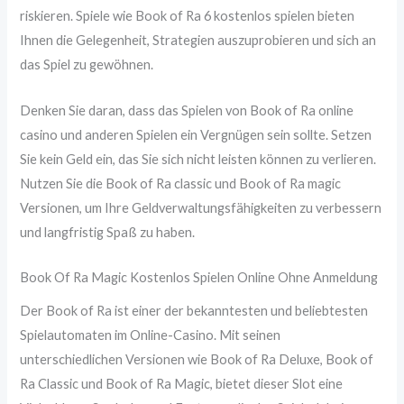
riskieren. Spiele wie Book of Ra 6 kostenlos spielen bieten
Ihnen die Gelegenheit, Strategien auszuprobieren und sich an
das Spiel zu gewöhnen.
Denken Sie daran, dass das Spielen von Book of Ra online
casino und anderen Spielen ein Vergnügen sein sollte. Setzen
Sie kein Geld ein, das Sie sich nicht leisten können zu verlieren.
Nutzen Sie die Book of Ra classic und Book of Ra magic
Versionen, um Ihre Geldverwaltungsfähigkeiten zu verbessern
und langfristig Spaß zu haben.
Book Of Ra Magic Kostenlos Spielen Online Ohne Anmeldung
Der Book of Ra ist einer der bekanntesten und beliebtesten
Spielautomaten im Online-Casino. Mit seinen
unterschiedlichen Versionen wie Book of Ra Deluxe, Book of
Ra Classic und Book of Ra Magic, bietet dieser Slot eine