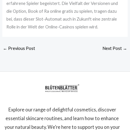
erfahrene Spieler begeistert. Die Vielfalt der Versionen und
die Option, Book of Ra online gratis zu spielen, tragen dazu
bei, dass dieser Slot-Automat auch in Zukunft eine zentrale
Rolle in der Welt der Online-Casinos spielen wird.
←
Previous Post
Next Post
→
Explore our range of delightful cosmetics, discover
essential skincare routines, and learn how to enhance
your natural beauty. We’re here to support you on your