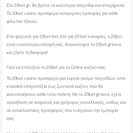
Στο 20bet.gr, θα βρείτε τα καλύτερα παιχνίδια και στοιχήματα.
Το 20bet casino προσφέρει ασύγκριτες εμπειρίες για κάθε
φίλο του τζόγου.
Είτε ψάχνετε για 20bet bet, είτε για 20 bet ευκαιρίες, η 20βετ
είναι η καλύτερη επιλογή σας. Ανακαλύψτε το 20bet greece
και ζήστε τη διαφορά!
Γιατί να επιλέξετε το 20Bet για το Online καζίνο σας;
Το 20bet casino προσφέρει μια ευρεία γκάμα παιχνιδιών, από
κλασικά επιτραπέζια έως ζωντανά καζίνο, που θα
ικανοποιήσουν κάθε τύπο παίκτη. Με το 20bet greece, έχετε
πρόσβαση σε ασφαλείς και γρήγορες συναλλαγές, καθώς και
σε αποκλειστικές προσφορές που ενισχύουν την εμπειρία
σας.