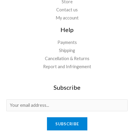
Store
Contact us
My account
Help
Payments
Shipping
Cancellation & Returns
Report and Infringement
Subscribe
E
m
a
SUBSCRIBE
i