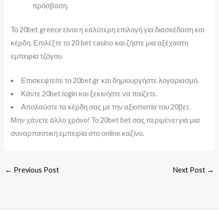
πρόσβαση.
Το 20bet greece είναι η καλύτερη επιλογή για διασκέδαση και
κέρδη. Επιλέξτε το 20 bet casino και ζήστε μια αξέχαστη
εμπειρία τζόγου.
Επισκεφτείτε το 20bet.gr και δημιουργήστε λογαριασμό.
Κάντε 20bet login και ξεκινήστε να παίζετε.
Απολαύστε τα κέρδη σας με την αξιοπιστία του 20βετ.
Μην χάνετε άλλο χρόνο! Το 20bet bet σας περιμένει για μια
συναρπαστική εμπειρία στο online καζίνο.
←
Previous Post
Next Post
→