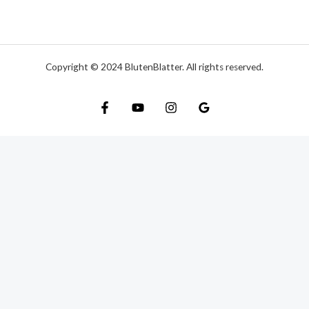
l
*
Copyright © 2024 BlutenBlatter. All rights reserved.