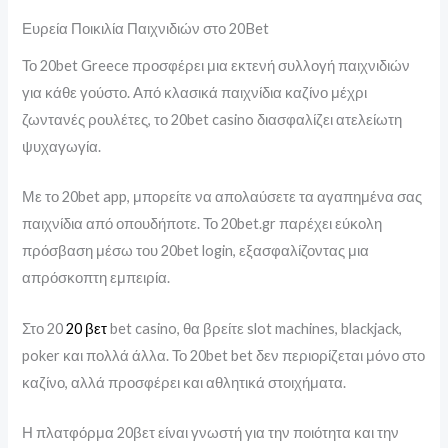
Ευρεία Ποικιλία Παιχνιδιών στο 20Bet
Το 20bet Greece προσφέρει μια εκτενή συλλογή παιχνιδιών
για κάθε γούστο. Από κλασικά παιχνίδια καζίνο μέχρι
ζωντανές ρουλέτες, το 20bet casino διασφαλίζει ατελείωτη
ψυχαγωγία.
Με το 20bet app, μπορείτε να απολαύσετε τα αγαπημένα σας
παιχνίδια από οπουδήποτε. Το 20bet.gr παρέχει εύκολη
πρόσβαση μέσω του 20bet login, εξασφαλίζοντας μια
απρόσκοπτη εμπειρία.
Στο 20
20 βετ
bet casino, θα βρείτε slot machines, blackjack,
poker και πολλά άλλα. Το 20bet bet δεν περιορίζεται μόνο στο
καζίνο, αλλά προσφέρει και αθλητικά στοιχήματα.
Η πλατφόρμα 20βετ είναι γνωστή για την ποιότητα και την