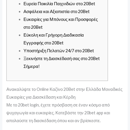
Ευρεία Ποικιλία Παιχνιδιών στο 20Bet
Ασφάλεια και Αξιοπιστία στο 20Bet
Ευκαιρίες για Μπόνους και Προσφορές
στο 20Bet
Εύκολη και Γρήγορη Διαδικασία
Εγγραφής στο 20Bet
Υποστήριξη Πελατών 24/7 στο 20Bet
Ξεκινήστε τη Διασκέδασή σας στο 20Bet
Σήμερα!
Ανακαλύψτε το Online Καζίνο 20Bet στην Ελλάδα Μοναδικές
Ευκαιρίες για Διασκέδαση και Κέρδη
Με το 20bet login, έχετε πρόσβαση σε έναν κόσμο από
ψυχαγωγία και ευκαιρίες. Κατεβάστε την 20bet app και
απολαύστε τη διασκέδαση όπου και αν βρίσκεστε.