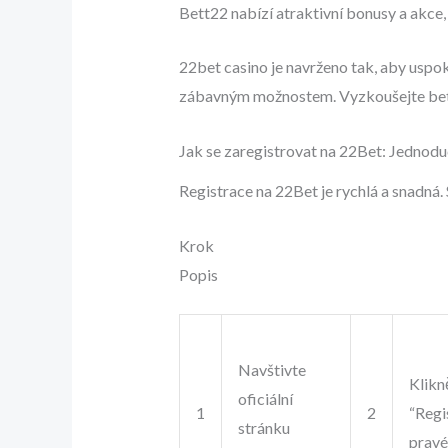
Bett22 nabízí atraktivní bonusy a akce, 
22bet casino je navrženo tak, aby uspok
zábavným možnostem. Vyzkoušejte bet 2
Jak se zaregistrovat na 22Bet: Jednod
Registrace na 22Bet je rychlá a snadná.
Krok
Popis
Navštivte
Klikn
oficiální
1
2
“Regi
stránku
pravé