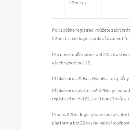
22bet cz.
Po úspěšné registraci můžete začít hrát 
22bet casino login a pokračovat ve hře.
Pro nové hráče nabízí bett22 atraktivn
všech výhod bet 22.
Přihlášení na 22Bet: Rychlý a bezpečný
Přihlášení na platformě 22Bet je jednoduc
registraci na bet22, stačí použít svůj e-
Proces 22bet login je navržen tak, aby 
platforma bet22 casino nabízí možnost