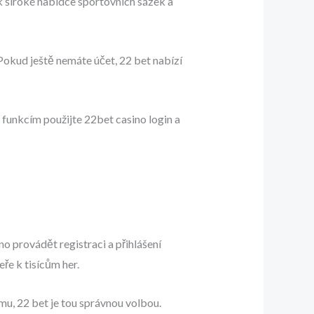
k široké nabídce sportovních sázek a
 Pokud ještě nemáte účet, 22 bet nabízí
 funkcím použijte 22bet casino login a
o provádět registraci a přihlášení
eře k tisícům her.
u, 22 bet je tou správnou volbou.