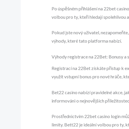
Po úspěšném přihlášení na 22bet casino 
volbou pro ty, kteří hledají spolehlivou
Pokud jste nový uživatel, nezapomeňte, 
výhody, které tato platforma nabízí.
Výhody registrace na 22Bet: Bonusy a s
Registrací na 22Bet získáte přístup k 
využít vstupní bonus pro nové hráče, kt
Bet22 casino nabízí pravidelné akce, ja
informováni o nejnovějších příležitostec
Prostřednictvím 22bet casino login může
limity. Bett22 je ideální volbou pro ty,