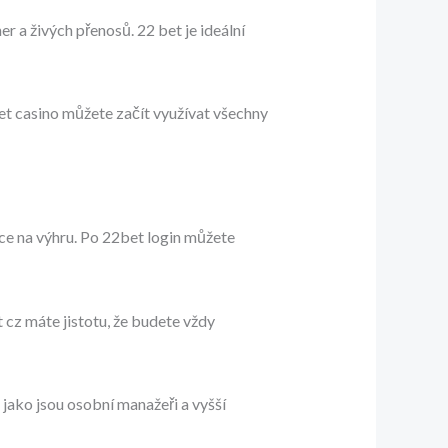
r a živých přenosů. 22 bet je ideální
bet casino můžete začít využívat všechny
ce na výhru. Po 22bet login můžete
 cz máte jistotu, že budete vždy
 jako jsou osobní manažeři a vyšší