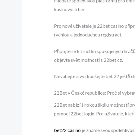
Hledáte spolehlivou platformu pro onlin
kasinových her.
Pro nové uživatele je 22bet casino přip
rychlou a jednoduchou registraci.
Připojte se k tisícům spokojených hráčů
objevte svět možností s 22bet cz.
Neváhejte a vyzkoušejte bet 22 ještě dn
22Bet v České republice: Proč si vybra
22Bet nabízí širokou škálu možností pro
pomocí 22bet login. Pro uživatele, kteří 
bet22 casino
je známé svou spolehlivos