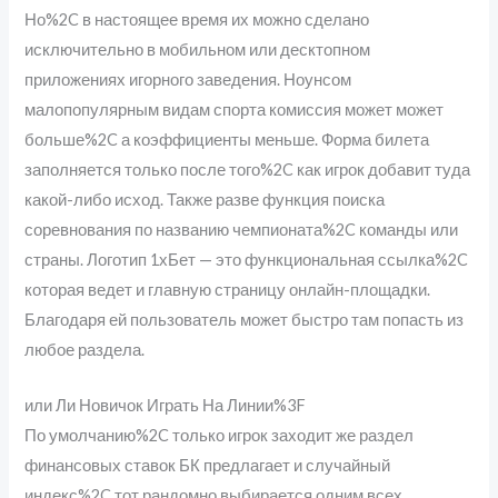
Но%2C в настоящее время их можно сделано
исключительно в мобильном или десктопном
приложениях игорного заведения. Ноунсом
малопопулярным видам спорта комиссия может может
больше%2C а коэффициенты меньше. Форма билета
заполняется только после того%2C как игрок добавит туда
какой-либо исход. Также разве функция поиска
соревнования по названию чемпионата%2C команды или
страны. Логотип 1хБет — это функциональная ссылка%2C
которая ведет и главную страницу онлайн-площадки.
Благодаря ей пользователь может быстро там попасть из
любое раздела.
или Ли Новичок Играть На Линии%3F
По умолчанию%2C только игрок заходит же раздел
финансовых ставок БК предлагает и случайный
индекс%2C тот рандомно выбирается одним всех