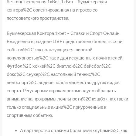
беттинг-вселенная 1xBet. 1хБет – букмекерская
контора%2C ориентированная на игроков со
постсоветского пространства.
Букмекерская Контора 1xbet – Ставки и Спорт Онлайн
Ежедневно в разделе LIVE представлено более тысячи
событий%2C как пользующихся широкой
популярностью%2C так и ддя искушенных почитателей.
Футбол%2C хоккей%2C биатлон%2C бейсбол%2C
бокс%2C снукер%2C настольный теннис%2C
велоспорт%2C водное поло и множество других видов
спорта. Регулярным игрокам рекомендуем обращать
внимание на программы лояльности%2C кэшбэк на ставки
только специальные акции%2C приуроченные к
спортивным событию.
А партнерство с такими большими клубами%2C как