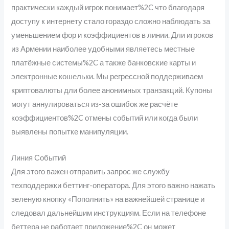
практически каждый игрок понимает%2C что благодаря
доступу к интернету стало гораздо сложно наблюдать за
уменьшением фор и коэффициентов в линии. Дли игроков
из Армении наиболее удобными являетесь местные
платёжные системы%2C а также банковские карты и
электронные кошельки. Мы регрессной поддерживаем
криптовалюты дли более анонимных транзакций. Купоны
могут аннулироваться из-за ошибок же расчёте
коэффициентов%2C отмены событий или когда были
выявлены попытке манипуляции.
Линия Событий
Для этого важен отправить запрос же службу
техподдержки беттинг-оператора. Для этого важно нажать
зеленую кнопку «Пополнить» на важнейшей странице и
следовал дальнейшим инструкциям. Если на телефоне
беттера не работает приложение%2C он может