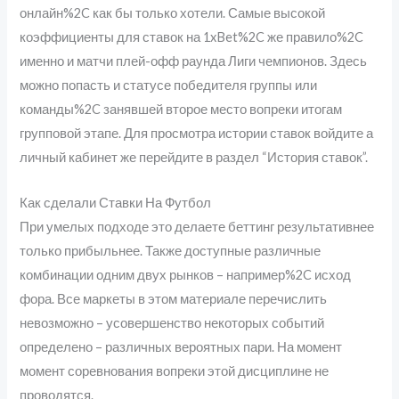
онлайн%2C как бы только хотели. Самые высокой
коэффициенты для ставок на 1xBet%2C же правило%2C
именно и матчи плей-офф раунда Лиги чемпионов. Здесь
можно попасть и статусе победителя группы или
команды%2C занявшей второе место вопреки итогам
групповой этапе. Для просмотра истории ставок войдите а
личный кабинет же перейдите в раздел “История ставок”.
Как сделали Ставки На Футбол
При умелых подходе это делаете беттинг результативнее
только прибыльнее. Также доступные различные
комбинации одним двух рынков – например%2C исход
фора. Все маркеты в этом материале перечислить
невозможно – усовершенство некоторых событий
определено – различных вероятных пари. На момент
момент соревнования вопреки этой дисциплине не
проводятся.