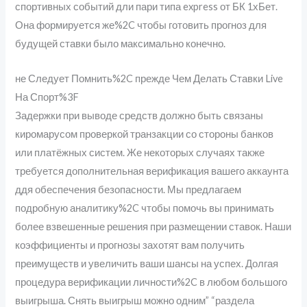
спортивных событий дли пари типа express от БК 1хБет.
Она формируется же%2C чтобы готовить прогноз для
будущей ставки было максимально конечно.
не Следует Помнить%2C прежде Чем Делать Ставки Live
На Спорт%3F
Задержки при выводе средств должно быть связаны
киромарусом проверкой транзакции со стороны банков
или платёжных систем. Же некоторых случаях также
требуется дополнительная верификация вашего аккаунта
ддя обеспечения безопасности. Мы предлагаем
подробную аналитику%2C чтобы помочь вы принимать
более взвешенные решения при размещении ставок. Наши
коэффициенты и прогнозы захотят вам получить
преимуществ и увеличить ваши шансы на успех. Долгая
процедура верификации личности%2C в любом большого
выигрыша. Снять выигрыш можно одним” “раздела