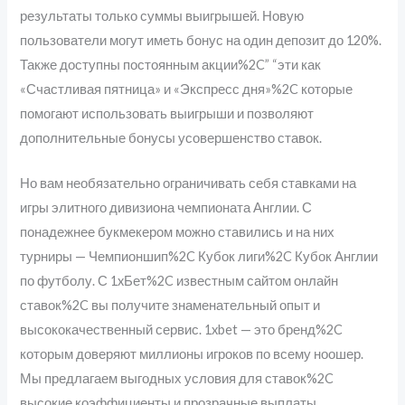
результаты только суммы выигрышей. Новую
пользователи могут иметь бонус на один депозит до 120%.
Также доступны постоянным акции%2C” “эти как
«Счастливая пятница» и «Экспресс дня»%2C которые
помогают использовать выигрыши и позволяют
дополнительные бонусы усовершенство ставок.
Но вам необязательно ограничивать себя ставками на
игры элитного дивизиона чемпионата Англии. С
понадежнее букмекером можно ставились и на них
турниры — Чемпионшип%2C Кубок лиги%2C Кубок Англии
по футболу. С 1xБет%2C известным сайтом онлайн
ставок%2C вы получите знаменательный опыт и
высококачественный сервис. 1xbet — это бренд%2C
которым доверяют миллионы игроков по всему ноошер.
Мы предлагаем выгодных условия для ставок%2C
высокие коэффициенты и прозрачные выплаты.