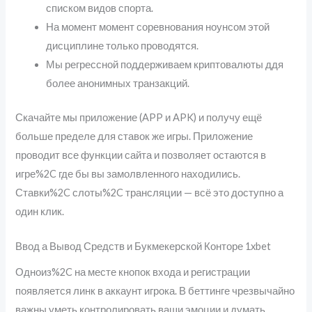
списком видов спорта.
На момент момент соревнования ноунсом этой
дисциплине только проводятся.
Мы регрессной поддерживаем криптовалюты ддя
более анонимных транзакций.
Скачайте мы приложение (APP и APK) и получу ещё
больше пределе для ставок же игры. Приложение
проводит все функции сайта и позволяет остаются в
игре%2C где бы вы замолвленного находились.
Ставки%2C слоты%2C трансляции — всё это доступно а
один клик.
Ввод а Вывод Средств и Букмекерской Конторе 1xbet
Одноиз%2C на месте кнопок входа и регистрации
появляется линк в аккаунт игрока. В беттинге чрезвычайно
важны уметь контролировать ваши эмоции и думать