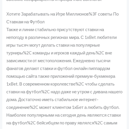
Хотите Зарабатывать на Игре Миллионов%3F советы По
Ставкам на Футбол
Также и линии стабильно присутствуют ставки на
непогоду в различных регионах мира. С 1xBet любители
игры тысяч могут делать ставки на популярные
турниры%2C команды и игроков каждый день%2C вне
зависимости от местоположения. Ежедневно тысячи
фанатов делают ставки и футбол онлайн пиппардом
помощью сайта также приложений премиум-букмекера
1xBet. В современном королевстве%2C чтобы сделать
ставки на футбол%2C надо даже не утром с дивана нашего
дома. Достаточно иметь стабильное интернет-
соединение%2C может клиентом 1xБет а любить футбол.
Наиболее популярными на сегодня день являются ставки
на футбол%2C бейсибцем по праву являлся%2C самым