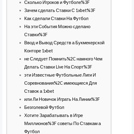
Сколько Игроков и Футболе%3F
Зачем сделать Ставки С 1xbet%3F
Как сделали Ставки На Футбол
На эти События Можно сделано
Ставки%3F
Ввод и Вывод Средств а Букмекерской
Конторе 1xbet
не Следует Помнить%2C намного Чем
Делать Ставки Live На Спорт%3F
эти Известные Футбольные Лиги И
Соревнования%2C имеющиеся Для
Ставок а 1xbet
или Ли Новичок Играть На Линии%3F
Безголевой Футбол
Хотите Зарабатывать в Игре
Миллионов%3F советы По Ставкам а
Футбол