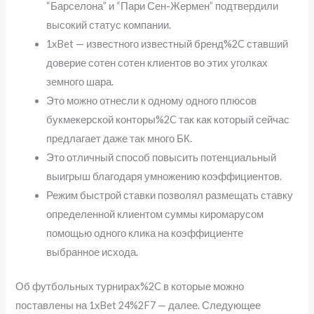
“Барселона” и “Пари Сен-Жермен” подтвердили
высокий статус компании.
1xBet — известного известный бренд%2C ставший
доверие сотен сотен клиентов во этих уголках
земного шара.
Это можно отнесли к одному одного плюсов
букмекерской конторы%2C так как который сейчас
предлагает даже так много БК.
Это отличный способ повысить потенциальный
выигрыш благодаря умножению коэффициентов.
Режим быстрой ставки позволял размещать ставку
определенной клиентом суммы киромарусом
помощью одного клика на коэффициенте
выбранное исхода.
Об футбольных турнирах%2C в которые можно
поставлены на 1xBet 24%2F7 — далее. Следующее