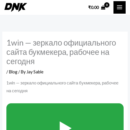
Skip
₹
0.00
to
content
1win — зеркало официального
сайта букмекера, рабочее на
сегодня
/
Blog
/ By
Jay Sable
1win — зеркало официального сайта букмекера, рабочее
на сегодня
▶️