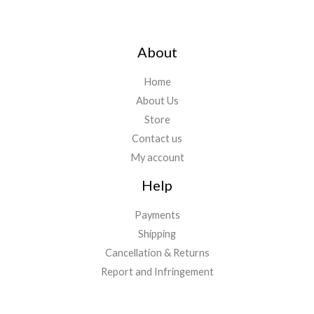
About
Home
About Us
Store
Contact us
My account
Help
Payments
Shipping
Cancellation & Returns
Report and Infringement